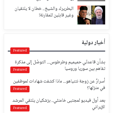
البطريرك والشيخ.. خطان لا يلتقيان
وغير قابلين للمقارنة!
أخبار دولية
Featured
بشأن قاعدتَي حميميم وطرطوس... التوصّل إلى مذكرة
تفاهم بين سوريا وروسيا
Featured
أسرارٌ عن زوجة نتنياهو... ماذا كشفت شهادات لموظفين
في منزلها؟
Featured
بعد أول فيديو لمجتبى خامنئي.. بزشكيان يلتقي المرشد
الإيراني
Featured