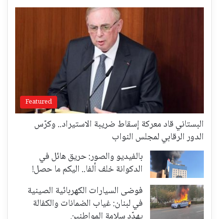
Featured
البستاني قاد معركة إسقاط ضريبة الاستيراد.. وكرّس
الدور الرقابي لمجلس النواب
بالفيديو والصور: حريق هائل في
الدكوانة خلف ألفا.. اليكم ما حصل!
فوضى السيارات الكهربائية الصينية
في لبنان: غياب الضمانات والكفالة
يهدّد سلامة المواطنين