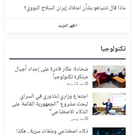
ماذا قال نتنياهو بشأن امتلاك إيران السلاح النووي؟
اظهر المزيد
تكنولوجيا
شحادة: عكار قادرة على إعداد أجيال
مبتكرة تكنولوجياً
منذ 22 ساعة
اجتماع وزاري تشاوري في السراي
لبحث مشروع "الجمهورية القائمة على
الذكاء الاصطناعي"
منذ يومين
ذكاء اصطناعي وملفات سرية.. هكذا