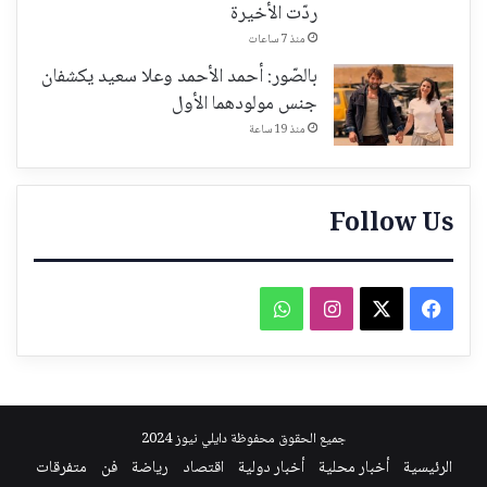
ردّت الأخيرة
منذ 7 ساعات
بالصّور: أحمد الأحمد وعلا سعيد يكشفان
جنس مولودهما الأول
منذ 19 ساعة
Follow Us
فيسبوك
‫X
انستقرام
واتساب
جميع الحقوق محفوظة دايلي نيوز 2024
الرئيسية
أخبار محلية
أخبار دولية
اقتصاد
رياضة
فن
متفرقات