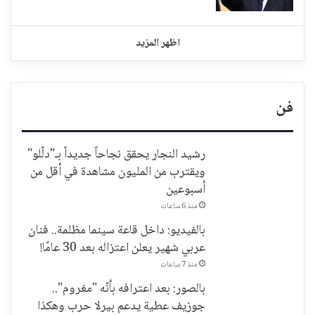
اظهر المزيد
فن
رشيد النجار يحقق نجاحاً جديداً بـ"دلّلو"
ويقترب من المليون مشاهدة في أقل من
أسبوعين
منذ 6 ساعات
بالفيديو: داخل قاعة سينما مظلمة.. فنان
عربي شهير يعلن اعتزاله بعد 30 عامًا!
منذ 7 ساعات
بالصور: بعد اعترافه بأنّه "مغروم"..
جوزيف عطية يدعم بيرلا حرب وهكذا