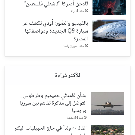
تُلاحق أميركا "ناشطي فلسطين"
منذ 4 أيام
بالفيديو والصّور: أودي تكشف عن
سيارة Q9 الجديدة ومواصفاتها
المميزة
منذ أسبوع واحد
بشأن قاعدتَي حميميم وطرطوس...
التوصّل إلى مذكرة تفاهم بين سوريا
وروسيا
منذ 54 دقيقة
انقاذ ٥٠ ولداً في جاج الجبيلية... اليكم