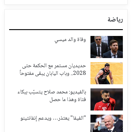
رياضة
وفاة والد ميسي
حديديان مستمر مع الحكمة حتى
2028.. وباب اليابان يبقى مفتوحاً
بالفيديو: محمد صلاح يتسبّب ببكاء
فتاة وهذا ما حصل
"الفيفا" يعتذر… ويدعم إنفانتينو