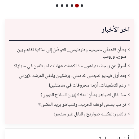
اخر الأخبار
بشأن قاعدتَي حميميم وطرطوس... التوصّل إلى مذكرة تفاهم بين
سوريا وروسيا
أسرارٌ عن زوجة نتنياهو... ماذا كشفت شهادات لموظفين في منزلها؟
بعد أول فيديو لمجتبى خامنئي.. بزشكيان يلتقي المرشد الإيراني
رغم التطمينات.. أزمة محروقات في منطقتَين!
ماذا قال نتنياهو بشأن امتلاك إيران السلاح النووي؟
ترامب يسعى لوقف الحرب... ونتنياهو يريد العكس!؟
بالصّور: تفكيك صواريخ وقنابل غير منفجرة