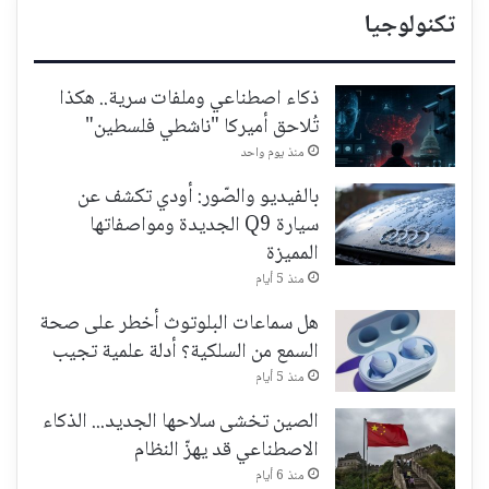
تكنولوجيا
ذكاء اصطناعي وملفات سرية.. هكذا
تُلاحق أميركا "ناشطي فلسطين"
منذ يوم واحد
بالفيديو والصّور: أودي تكشف عن
سيارة Q9 الجديدة ومواصفاتها
المميزة
منذ 5 أيام
هل سماعات البلوتوث أخطر على صحة
السمع من السلكية؟ أدلة علمية تجيب
منذ 5 أيام
الصين تخشى سلاحها الجديد... الذكاء
الاصطناعي قد يهزّ النظام
منذ 6 أيام