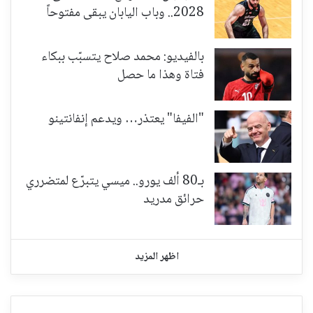
2028.. وباب اليابان يبقى مفتوحاً
بالفيديو: محمد صلاح يتسبّب ببكاء
فتاة وهذا ما حصل
"الفيفا" يعتذر… ويدعم إنفانتينو
بـ80 ألف يورو.. ميسي يتبرّع لمتضرري
حرائق مدريد
اظهر المزيد