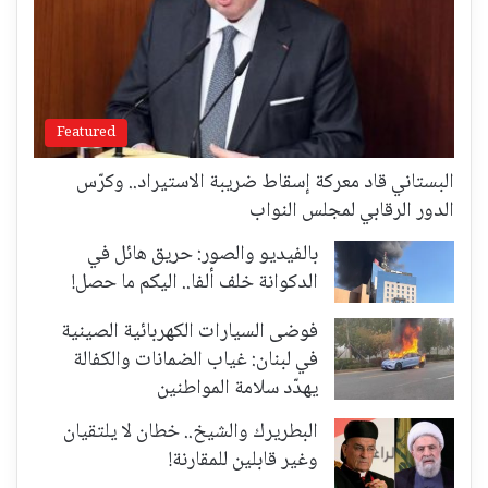
Featured
البستاني قاد معركة إسقاط ضريبة الاستيراد.. وكرّس
الدور الرقابي لمجلس النواب
بالفيديو والصور: حريق هائل في
الدكوانة خلف ألفا.. اليكم ما حصل!
فوضى السيارات الكهربائية الصينية
في لبنان: غياب الضمانات والكفالة
يهدّد سلامة المواطنين
البطريرك والشيخ.. خطان لا يلتقيان
وغير قابلين للمقارنة!