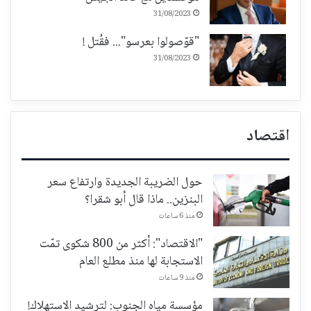
31/08/2023
"قوّصولوا بعرسو"... فقُتل !
31/08/2023
اقتصاد
حول الضريبة الجديدة وارتفاع سعر
البنزين.. ماذا قال أبو شقرا؟
منذ 6 ساعات
"الاقتصاد": أكثر من 800 شكوى تمّت
الاستجابة لها منذ مطلع العام
منذ 9 ساعات
مؤسسة مياه الجنوب: لترشيد الاستهلاك!