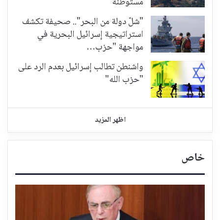
مستوطنة
"شلّ دولة من البحر".. صحيفة تكشف
استراتيجية إسرائيل البحرية في
مواجهة "حزب…
واشنطن تطالب إسرائيل بعدم الرد على
"حزب الله"
اظهر المزيد
خاص