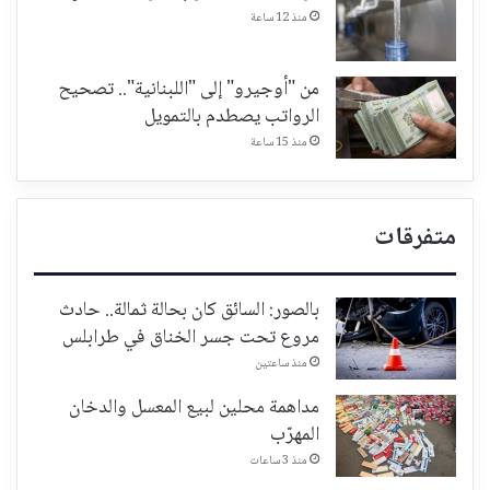
منذ 12 ساعة
من "أوجيرو" إلى "اللبنانية".. تصحيح
الرواتب يصطدم بالتمويل
منذ 15 ساعة
متفرقات
بالصور: السائق كان بحالة ثمالة.. حادث
مروع تحت جسر الخناق في طرابلس
منذ ساعتين
مداهمة محلين لبيع المعسل والدخان
المهرّب
منذ 3 ساعات