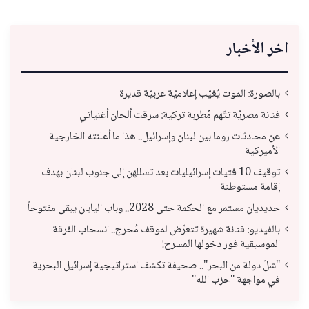
اخر الأخبار
بالصورة: الموت يُغيّب إعلاميّة عربيّة قديرة
فنانة مصريّة تتّهم مُطربة تركية: سرقت ألحان أغنياتي
عن محادثات روما بين لبنان وإسرائيل.. هذا ما أعلنته الخارجية
الأميركية
توقيف 10 فتيات إسرائيليات بعد تسللهن إلى جنوب لبنان بهدف
إقامة مستوطنة
حديديان مستمر مع الحكمة حتى 2028.. وباب اليابان يبقى مفتوحاً
بالفيديو: فنانة شهيرة تتعرّض لموقف مُحرج.. انسحاب الفرقة
الموسيقية فور دخولها المسرح!
"شلّ دولة من البحر".. صحيفة تكشف استراتيجية إسرائيل البحرية
في مواجهة "حزب الله"