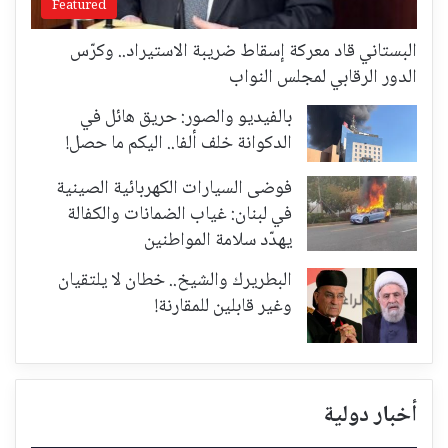
Featured
البستاني قاد معركة إسقاط ضريبة الاستيراد.. وكرّس
الدور الرقابي لمجلس النواب
بالفيديو والصور: حريق هائل في
الدكوانة خلف ألفا.. اليكم ما حصل!
فوضى السيارات الكهربائية الصينية
في لبنان: غياب الضمانات والكفالة
يهدّد سلامة المواطنين
البطريرك والشيخ.. خطان لا يلتقيان
وغير قابلين للمقارنة!
أخبار دولية