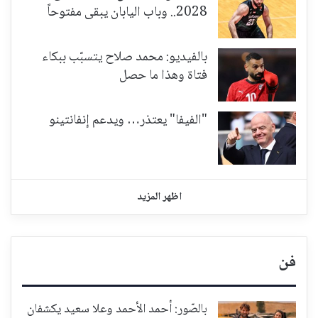
2028.. وباب اليابان يبقى مفتوحاً
بالفيديو: محمد صلاح يتسبّب ببكاء
فتاة وهذا ما حصل
"الفيفا" يعتذر… ويدعم إنفانتينو
اظهر المزيد
فن
بالصّور: أحمد الأحمد وعلا سعيد يكشفان