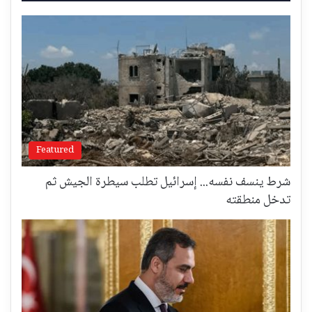
Featured
شرط ينسف نفسه... إسرائيل تطلب سيطرة الجيش ثم
تدخل منطقته