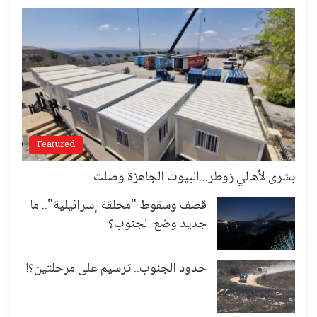
Featured
بشرى لأهالي زوطر.. البيوت الجاهزة وصلت
قصف وسقوط "محلقة إسرائيلية".. ما
جديد وضع الجنوب؟
حدود الجنوب.. ترسيم على مرحلتين؟!