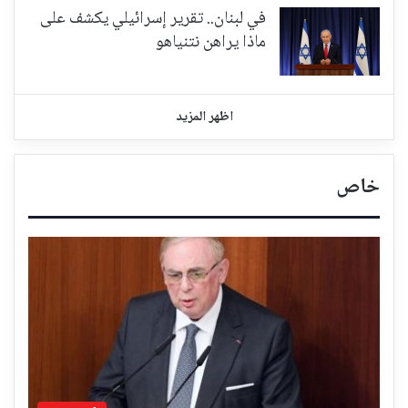
في لبنان.. تقرير إسرائيلي يكشف على
ماذا يراهن نتنياهو
اظهر المزيد
خاص