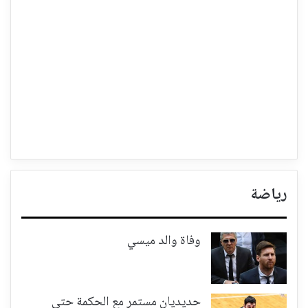
رياضة
وفاة والد ميسي
حديديان مستمر مع الحكمة حتى