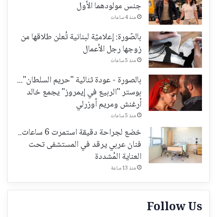
جنس مولودهما الأول
منذ 4 ساعات
بالصّورة: إعلاميّة لبنانية تُعلن طلاقها من
زوجها رجل الأعمال
منذ 5 ساعات
بالصورة - عودة ثنائية "حريم السلطان"...
بوستر "الربيع في إيمروز" يجمع خالد
أرغنش ومريم أوزرلي
منذ 5 ساعات
خضع لجراحة دقيقة استمرت 6 ساعات..
فنان عربي يرقد في المستشفى تحت
العناية المُشددة
منذ 13 ساعة
Follow Us