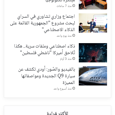
مبتكرة تكنولوجياً
منذ 7 ساعات
اجتماع وزاري تشاوري في السراي
لبحث مشروع "الجمهورية القائمة على
الذكاء الاصطناعي"
منذ يوم واحد
ذكاء اصطناعي وملفات سرية.. هكذا
تُلاحق أميركا "ناشطي فلسطين"
منذ 3 أيام
بالفيديو والصّور: أودي تكشف عن
سيارة Q9 الجديدة ومواصفاتها
المميزة
منذ أسبوع واحد