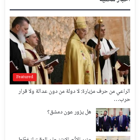
Featured
الراعي من حرف مزيارة: لا دولة من دون عدالة ولا قرار
حرب…
هل يزور عون دمشق؟
وزير الاتّصالات: حان الوقت لنخطّط