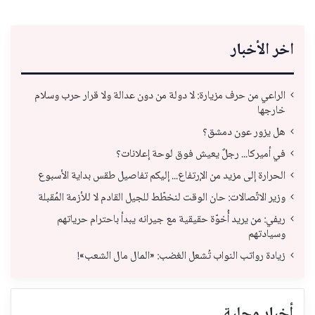
اخر الأخبار
الراعي من حرف مزيارة: لا دولة من دون عدالة ولا قرار حرب وسلام
خارجها
هل يزور عون دمشق؟
في أميركا... رجلٌ يعيش فوق لوحة إعلانات؟
الحرارة إلى مزيد من الإرتفاع... إليكم تفاصيل طقس بداية الأسبوع
وزير الاتّصالات: حان الوقت لنخطّط للجيل القادم لا للأزمة المُقبلة
ريفي: من يريد أُخوّة حقيقية مع جيرانه يبدأ باحترام حرياتهم
وسيادتهم
زيادة رواتب النواب تُشعل الغضب: «المال مال الشعب»!
أخبار محلية