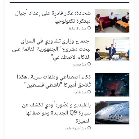
شحادة: عكار قادرة على إعداد أجيال
مبتكرة تكنولوجياً
منذ 19 ساعة
اجتماع وزاري تشاوري في السراي
لبحث مشروع "الجمهورية القائمة على
الذكاء الاصطناعي"
منذ يومين
ذكاء اصطناعي وملفات سرية.. هكذا
تُلاحق أميركا "ناشطي فلسطين"
منذ 4 أيام
بالفيديو والصّور: أودي تكشف عن
سيارة Q9 الجديدة ومواصفاتها
المميزة
منذ أسبوع واحد