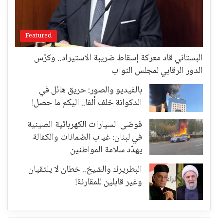
Featured
البستاني قاد معركة إسقاط ضريبة الاستيراد.. وكرّس
الدور الرقابي لمجلس النواب
بالفيديو والصور: حريق هائل في
الدكوانة خلف ألفا.. اليكم ما حصل!
فوضى السيارات الكهربائية الصينية
في لبنان: غياب الضمانات والكفالة
يهدّد سلامة المواطنين
البطريرك والشيخ.. خطان لا يلتقيان
وغير قابلين للمقارنة!