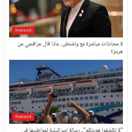
Featured
لا محادثات مباشرة مع واشنطن.. ماذا قال عراقجي عن
هرمز؟
Featured
"لا تكشفوا هويتكم".. رسالة إسرائيلية لمواطنيها في