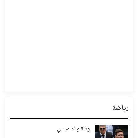
رياضة
وفاة والد ميسي