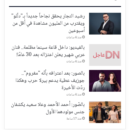
رشيد النجار يحقق نجاحاً جديداً بـ"دلّلو"
ويقترب من المليون مشاهدة في أقل من
أسبوعين
منذ 4 ساعات
بالفيديو: داخل قاعة سينما مظلمة.. فنان
عربي شهير يعلن اعتزاله بعد 30 عامًا!
منذ 4 ساعات
بالصور: بعد اعترافه بأنّه "مغروم"..
جوزيف عطية يدعم بيرلا حرب وهكذا
ردّت الأخيرة
منذ 4 ساعات
بالصّور: أحمد الأحمد وعلا سعيد يكشفان
جنس مولودهما الأول
منذ 17 ساعة