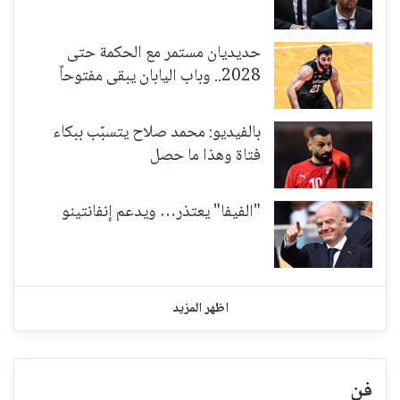
حديديان مستمر مع الحكمة حتى
2028.. وباب اليابان يبقى مفتوحاً
بالفيديو: محمد صلاح يتسبّب ببكاء
فتاة وهذا ما حصل
"الفيفا" يعتذر… ويدعم إنفانتينو
اظهر المزيد
فن