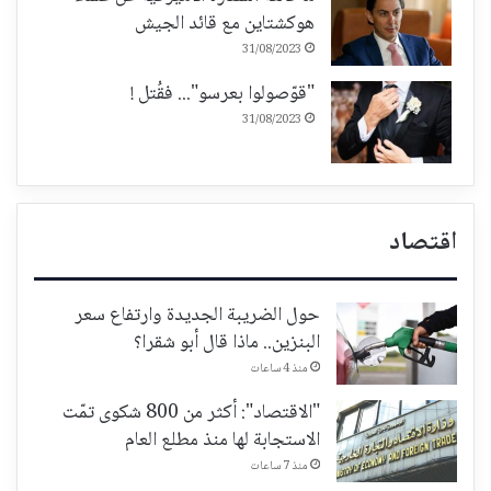
هوكشتاين مع قائد الجيش
31/08/2023
"قوّصولوا بعرسو"... فقُتل !
31/08/2023
اقتصاد
حول الضريبة الجديدة وارتفاع سعر
البنزين.. ماذا قال أبو شقرا؟
منذ 4 ساعات
"الاقتصاد": أكثر من 800 شكوى تمّت
الاستجابة لها منذ مطلع العام
منذ 7 ساعات