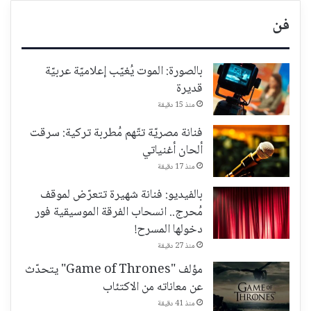
فن
بالصورة: الموت يُغيّب إعلاميّة عربيّة
قديرة
منذ 15 دقيقة
فنانة مصريّة تتّهم مُطربة تركية: سرقت
ألحان أغنياتي
منذ 17 دقيقة
بالفيديو: فنانة شهيرة تتعرّض لموقف
مُحرج.. انسحاب الفرقة الموسيقية فور
دخولها المسرح!
منذ 27 دقيقة
مؤلف "Game of Thrones" يتحدّث
عن معاناته من الاكتئاب
منذ 41 دقيقة