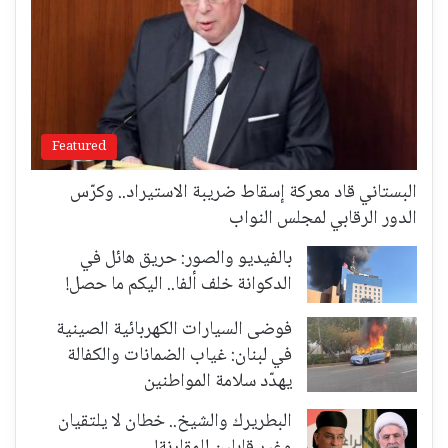
Featured
البستاني قاد معركة إسقاط ضريبة الاستيراد.. وكرّس
الدور الرقابي لمجلس النواب
بالفيديو والصور: حريق هائل في
الدكوانة خلف ألفا.. اليكم ما حصل!
فوضى السيارات الكهربائية الصينية
في لبنان: غياب الضمانات والكفالة
يهدّد سلامة المواطنين
البطريرك والشيخ.. خطان لا يلتقيان
وغير قابلين للمقارنة!