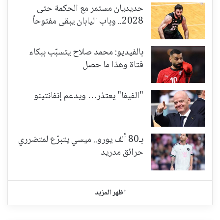
حديديان مستمر مع الحكمة حتى
2028.. وباب اليابان يبقى مفتوحاً
بالفيديو: محمد صلاح يتسبّب ببكاء
فتاة وهذا ما حصل
"الفيفا" يعتذر… ويدعم إنفانتينو
بـ80 ألف يورو.. ميسي يتبرّع لمتضرري
حرائق مدريد
اظهر المزيد