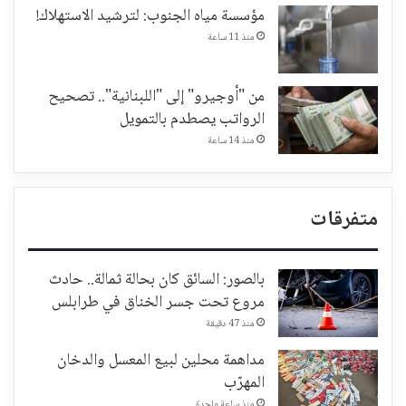
مؤسسة مياه الجنوب: لترشيد الاستهلاك!
منذ 11 ساعة
من "أوجيرو" إلى "اللبنانية".. تصحيح
الرواتب يصطدم بالتمويل
منذ 14 ساعة
متفرقات
بالصور: السائق كان بحالة ثمالة.. حادث
مروع تحت جسر الخناق في طرابلس
منذ 47 دقيقة
مداهمة محلين لبيع المعسل والدخان
المهرّب
منذ ساعة واحدة