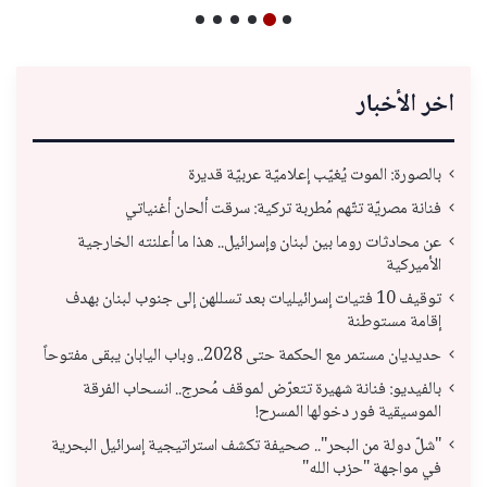
اخر الأخبار
بالصورة: الموت يُغيّب إعلاميّة عربيّة قديرة
فنانة مصريّة تتّهم مُطربة تركية: سرقت ألحان أغنياتي
عن محادثات روما بين لبنان وإسرائيل.. هذا ما أعلنته الخارجية
الأميركية
توقيف 10 فتيات إسرائيليات بعد تسللهن إلى جنوب لبنان بهدف
إقامة مستوطنة
حديديان مستمر مع الحكمة حتى 2028.. وباب اليابان يبقى مفتوحاً
بالفيديو: فنانة شهيرة تتعرّض لموقف مُحرج.. انسحاب الفرقة
الموسيقية فور دخولها المسرح!
"شلّ دولة من البحر".. صحيفة تكشف استراتيجية إسرائيل البحرية
في مواجهة "حزب الله"