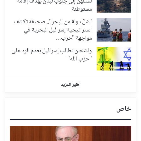
تسللهن إلى جنوب لبنان بهدف إقامة
مستوطنة
"شلّ دولة من البحر".. صحيفة تكشف
استراتيجية إسرائيل البحرية في
مواجهة "حزب…
واشنطن تطالب إسرائيل بعدم الرد على
"حزب الله"
اظهر المزيد
خاص