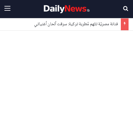
بحث عن
القا
فنانة مصريّة تتّهم مُطربة تركية: سرقت ألحان أغنياتي