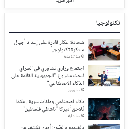
اظهر المزيد
تكنولوجيا
شحادة: عكار قادرة على إعداد أجيال
مبتكرة تكنولوجياً
منذ 17 ساعة
اجتماع وزاري تشاوري في السراي
لبحث مشروع "الجمهورية القائمة على
الذكاء الاصطناعي"
منذ يومين
ذكاء اصطناعي وملفات سرية.. هكذا
تُلاحق أميركا "ناشطي فلسطين"
منذ 4 أيام
بالفيديو والصّور: أودي تكشف عن