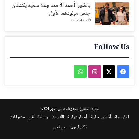
بالصّور: أحمد الأحمد وعلا سعيد يكشفان
جنس مولودهما الأول
منذ 14 ساعة
Follow Us
فيسبوك
‫X
انستقرام
واتساب
جميع الحقوق محفوظة دايلي نيوز 2024
الرئيسية
أخبار محلية
أخبار دولية
اقتصاد
رياضة
فن
متفرقات
تكنولوجيا
من نحن