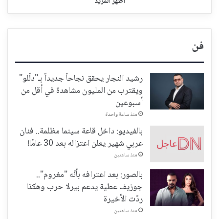
اظهر المزيد
فن
رشيد النجار يحقق نجاحاً جديداً بـ"دلّلو"
ويقترب من المليون مشاهدة في أقل من
أسبوعين
منذ ساعة واحدة
بالفيديو: داخل قاعة سينما مظلمة.. فنان
عربي شهير يعلن اعتزاله بعد 30 عامًا!
منذ ساعتين
بالصور: بعد اعترافه بأنّه "مغروم"..
جوزيف عطية يدعم بيرلا حرب وهكذا
ردّت الأخيرة
منذ ساعتين