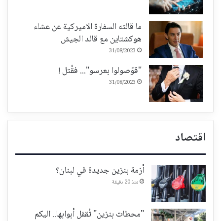
ما قالته السفارة الاميركية عن عشاء
هوكشتاين مع قائد الجيش
31/08/2023
"قوّصولوا بعرسو"... فقُتل !
31/08/2023
اقتصاد
أزمة بنزين جديدة في لبنان؟
منذ 20 دقيقة
"محطات بنزين" تُقفل أبوابها.. اليكم