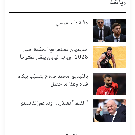
رياضة
وفاة والد ميسي
حديديان مستمر مع الحكمة حتى
2028.. وباب اليابان يبقى مفتوحاً
بالفيديو: محمد صلاح يتسبّب ببكاء
فتاة وهذا ما حصل
"الفيفا" يعتذر… ويدعم إنفانتينو