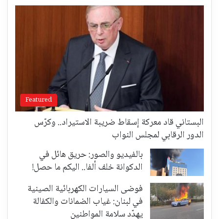
Featured
البستاني قاد معركة إسقاط ضريبة الاستيراد.. وكرّس
الدور الرقابي لمجلس النواب
بالفيديو والصور: حريق هائل في
الدكوانة خلف ألفا.. اليكم ما حصل!
فوضى السيارات الكهربائية الصينية
في لبنان: غياب الضمانات والكفالة
يهدّد سلامة المواطنين