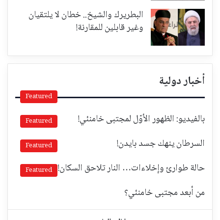
البطريرك والشيخ.. خطان لا يلتقيان
وغير قابلين للمقارنة!
أخبار دولية
Featured
بالفيديو: الظهور الأوّل لمجتبى خامنئي!
Featured
السرطان ينهك جسد بايدن!
Featured
حالة طوارئ وإخلاءات… النار تلاحق السكان!
Featured
من أبعد مجتبى خامنئي؟