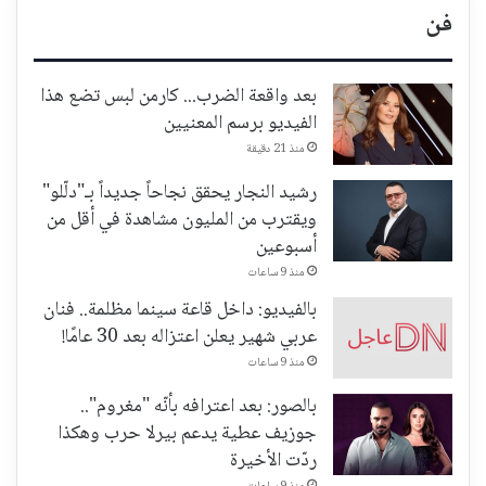
فن
بعد واقعة الضرب... كارمن لبس تضع هذا
الفيديو برسم المعنيين
منذ 21 دقيقة
رشيد النجار يحقق نجاحاً جديداً بـ"دلّلو"
ويقترب من المليون مشاهدة في أقل من
أسبوعين
منذ 9 ساعات
بالفيديو: داخل قاعة سينما مظلمة.. فنان
عربي شهير يعلن اعتزاله بعد 30 عامًا!
منذ 9 ساعات
بالصور: بعد اعترافه بأنّه "مغروم"..
جوزيف عطية يدعم بيرلا حرب وهكذا
ردّت الأخيرة