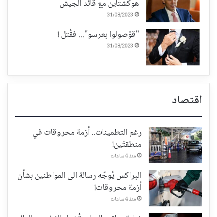
هوكشتاين مع قائد الجيش
31/08/2023
"قوّصولوا بعرسو"... فقُتل !
31/08/2023
اقتصاد
رغم التطمينات.. أزمة محروقات في
منطقتَين!
منذ 4 ساعات
البراكس يُوجّه رسالة الى المواطنين بشأن
أزمة محروقات!
منذ 4 ساعات