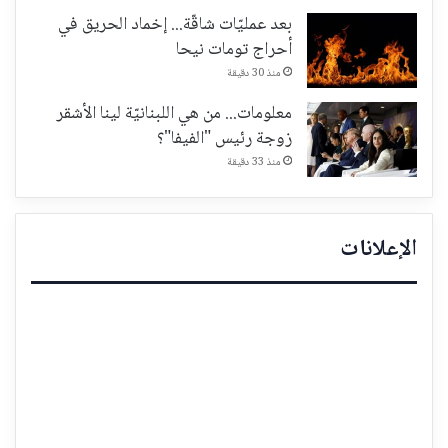
بعد عمليّات شاقّة... إخماد الحريق في
أحراج تومات نيحا
منذ 30 دقيقة
معلومات... من هي اللبنانيّة لينا الأشقر
زوجة رئيس "الفيفا"؟
منذ 33 دقيقة
الإعلانات