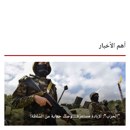
أهم الأخبار
"الحزب": الإبادة مستمرّة... وصكّ حماية من السّلطة!