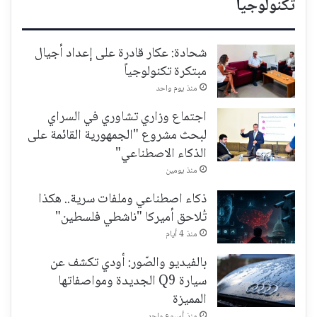
تكنولوجيا
شحادة: عكار قادرة على إعداد أجيال
مبتكرة تكنولوجياً
منذ يوم واحد
اجتماع وزاري تشاوري في السراي
لبحث مشروع "الجمهورية القائمة على
الذكاء الاصطناعي"
منذ يومين
ذكاء اصطناعي وملفات سرية.. هكذا
تُلاحق أميركا "ناشطي فلسطين"
منذ 4 أيام
بالفيديو والصّور: أودي تكشف عن
سيارة Q9 الجديدة ومواصفاتها
المميزة
منذ أسبوع واحد