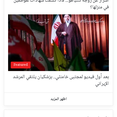
أسرارٌ عن زوجة نتنياهو... ماذا كشفت شهادات لموظفين
في منزلها؟
Featured
بعد أول فيديو لمجتبى خامنئي.. بزشكيان يلتقي المرشد
الإيراني
اظهر المزيد