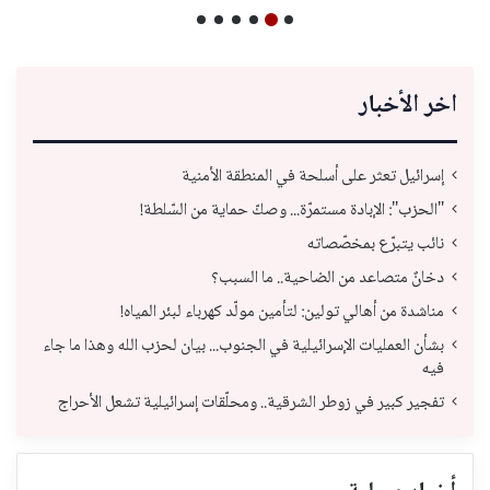
اخر الأخبار
إسرائيل تعثر على أسلحة في المنطقة الأمنية
"الحزب": الإبادة مستمرّة... وصكّ حماية من السّلطة!
نائب يتبرّع بمخصّصاته
دخانٌ متصاعد من الضاحية.. ما السبب؟
مناشدة من أهالي تولين: لتأمين مولّد كهرباء لبئر المياه!
بشأن العمليات الإسرائيلية في الجنوب... بيان لحزب الله وهذا ما جاء
فيه
تفجير كبير في زوطر الشرقية.. ومحلّقات إسرائيلية تشعل الأحراج