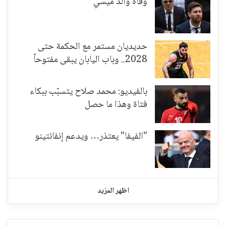
وفاة والد ميسي
حديديان مستمر مع الحكمة حتى
2028.. وباب اليابان يبقى مفتوحاً
بالفيديو: محمد صلاح يتسبّب ببكاء
فتاة وهذا ما حصل
"الفيفا" يعتذر… ويدعم إنفانتينو
اظهر المزيد