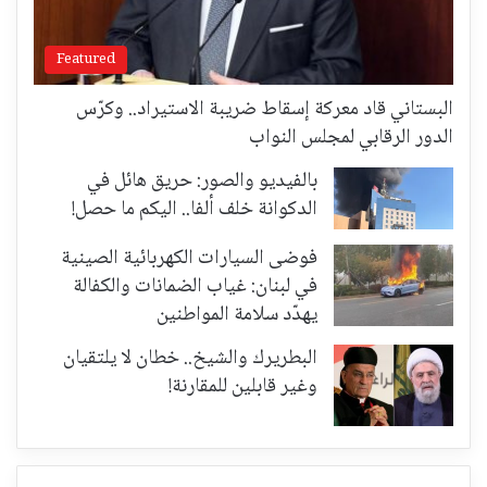
Featured
البستاني قاد معركة إسقاط ضريبة الاستيراد.. وكرّس
الدور الرقابي لمجلس النواب
بالفيديو والصور: حريق هائل في
الدكوانة خلف ألفا.. اليكم ما حصل!
فوضى السيارات الكهربائية الصينية
في لبنان: غياب الضمانات والكفالة
يهدّد سلامة المواطنين
البطريرك والشيخ.. خطان لا يلتقيان
وغير قابلين للمقارنة!