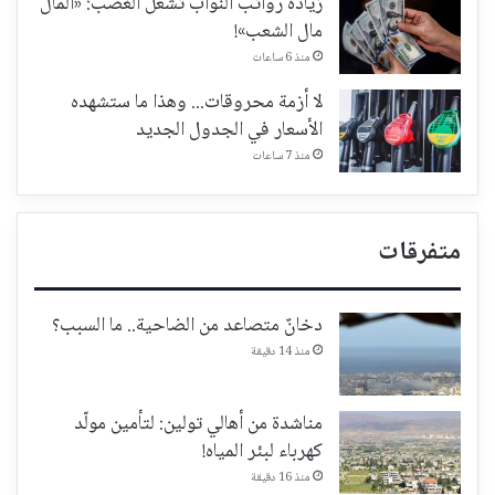
زيادة رواتب النواب تُشعل الغضب: «المال
مال الشعب»!
منذ 6 ساعات
لا أزمة محروقات... وهذا ما ستشهده
الأسعار في الجدول الجديد
منذ 7 ساعات
متفرقات
دخانٌ متصاعد من الضاحية.. ما السبب؟
منذ 14 دقيقة
مناشدة من أهالي تولين: لتأمين مولّد
كهرباء لبئر المياه!
منذ 16 دقيقة