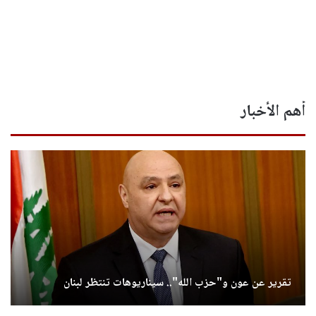
أهم الأخبار
تقرير عن عون و"حزب الله".. سيناريوهات تنتظر لبنان