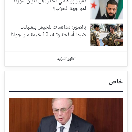
تقرير بريطاني يُحذّر: هل تنزلق سوريا
لمواجهة الحزب؟
بالصور: مداهمات للجيش ببعلبك..
ضبط أسلحة وتلف 16 خيمة ماريجوانا
اظهر المزيد
خاص