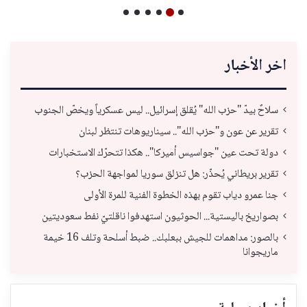
اخر الأخبار
سلاحٌ بيدّ "حزب الله" يُقلق إسرائيل.. ليس عسكرياً ويخصّ الجنوب
تقرير عن عون و"حزب الله".. سيناريوهات تنتظر لبنان
دولة تحت عين "جواسيس أميركا".. هكذا تتحرّك الاستخبارات
تقرير بريطاني يُحذّر: هل تنزلق سوريا لمواجهة الحزب؟
جنا عمرو دياب تقوم بهذه الخطوة الفنية للمرة الأولى
بصواريخ باليستية... الحوثيون استهدفوا ناقلتيّ نفط سعوديتين
بالصور: مداهمات للجيش ببعلبك.. ضبط أسلحة وتلف 16 خيمة
ماريجوانا