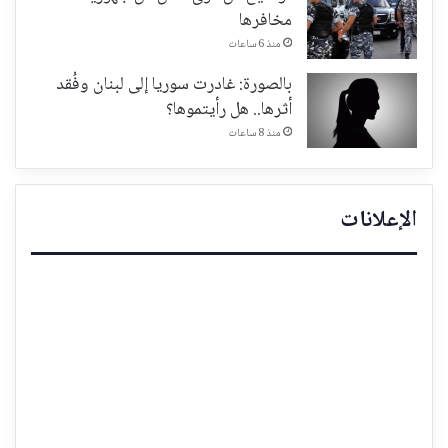
مخافرها
منذ 6 ساعات
بالصورة: غادرت سوريا إلى لبنان وفُقد
أثرها.. هل رأيتموها؟
منذ 8 ساعات
الإعلانات