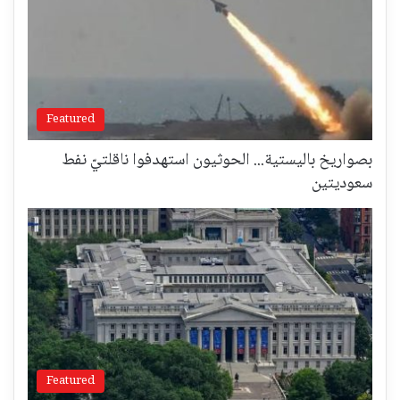
Featured
بصواريخ باليستية... الحوثيون استهدفوا ناقلتيّ نفط
سعوديتين
Featured