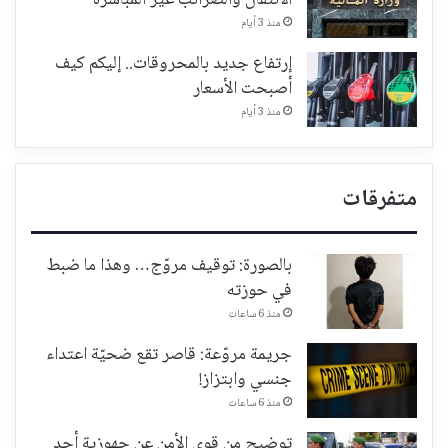
الانتقال والضرائب غير المباشرة
منذ 3 أيام
إرتفاع جديد بالمحروقات.. إليكم كيف
أصبحت الأسعار
منذ 3 أيام
متفرقات
بالصورة: توقيف مروّج… وهذا ما ضبط
في حوزته
منذ 6 ساعات
جريمة مروّعة: قاصر تقع ضحيّة اعتداء
جنسي وابتزاز!
منذ 6 ساعات
توضيح من قوى الأمن عن جهوزية أحد