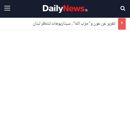
بحث عن
القا
تقرير عن عون و"حزب الله".. سيناريوهات تنتظر لبنان