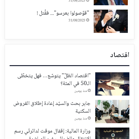
31/08/2023
"قوّصولوا بعرسو"... فقُتل !
31/08/2023
اقتصاد
"اقتصاد الظلّ" يتوسّع… فهل يتخطّى
الـ50 في المئة؟
منذ يومين
جابر بحث والسيّد إعادة إطلاق القروض
السكنية
منذ يومين
وزارة المالية: إقفال موقت لدائرتَي رسم