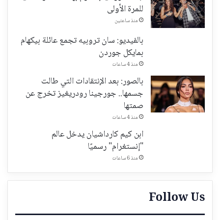
للمرة الأولى
منذ ساعتين
بالفيديو: سان تروبيه تجمع عائلة بيكهام
بمايكل جوردن
منذ 4 ساعات
بالصور: بعد الإنتقادات التي طالت
جسمها.. جورجينا رودريغيز تخرج عن
صمتها
منذ 4 ساعات
ابن كيم كارداشيان يدخل عالم
"إنستغرام" رسميًا
منذ 6 ساعات
Follow Us