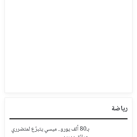
رياضة
بـ80 ألف يورو.. ميسي يتبرّع لمتضرري