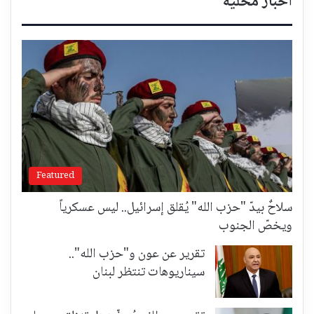
أخبار محلية
Featured
سلاحٌ بيدّ "حزب الله" يُقلق إسرائيل.. ليس عسكرياً
ويخصّ الجنوب
تقرير عن عون و"حزب الله"..
سيناريوهات تنتظر لبنان