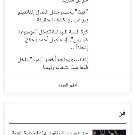
حرائق مدريد
"فيفا" يحسم جدل اتصال إنفانتينو
بترامب.. ويكشف الحقيقة
كرة السلة اللبنانية تدخل "موسوعة
غينيس".. إسماعيل أحمد يحقق
إنجازاً…
إنفانتينو يواجه أخطر "تمرد" داخل
فيفا منذ انتخابه رئيسا
اظهر المزيد
فن
جنا عمرو دياب تقوم بهذه الخطوة الفنية