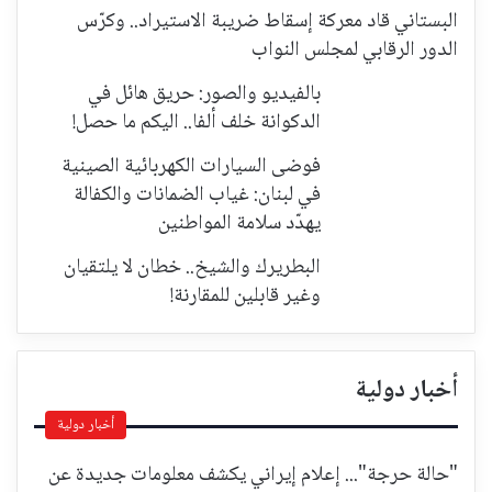
البستاني قاد معركة إسقاط ضريبة الاستيراد.. وكرّس
الدور الرقابي لمجلس النواب
بالفيديو والصور: حريق هائل في
الدكوانة خلف ألفا.. اليكم ما حصل!
فوضى السيارات الكهربائية الصينية
في لبنان: غياب الضمانات والكفالة
يهدّد سلامة المواطنين
البطريرك والشيخ.. خطان لا يلتقيان
وغير قابلين للمقارنة!
أخبار دولية
أخبار دولية
"حالة حرجة"... إعلام إيراني يكشف معلومات جديدة عن