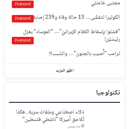
مجتبى خامنئي
Featured
الكوليرا تتفشّى… 13 حالة وفاة و239 إصابة!
Featured
"فشلوا بإسقاط النّظام الإيرانيّ"… "الموساد" يعزل
رئيسَيْن!
Featured
ترامب "أُصيب بالجنون"… والسّبب؟!
اظهر المزيد
تكنولوجيا
ذكاء اصطناعي وملفات سرية.. هكذا
تُلاحق أميركا "ناشطي فلسطين"
منذ يومين