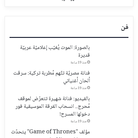
فن
بالصورة: الموت يُغيّب إعلاميّة عربيّة
قديرة
منذ 19 ساعة
فنانة مصريّة تتّهم مُطربة تركية: سرقت
ألحان أغنياتي
منذ 19 ساعة
بالفيديو: فنانة شهيرة تتعرّض لموقف
مُحرج.. انسحاب الفرقة الموسيقية فور
دخولها المسرح!
منذ 19 ساعة
مؤلف "Game of Thrones" يتحدّث