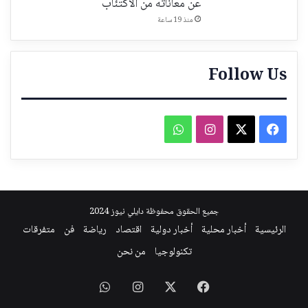
عن معاناته من الاكتئاب
منذ 19 ساعة
Follow Us
فيسبوك
‫X
انستقرام
واتساب
جميع الحقوق محفوظة دايلي نيوز 2024
الرئيسية
أخبار محلية
أخبار دولية
اقتصاد
رياضة
فن
متفرقات
تكنولوجيا
من نحن
فيسبوك
‫X
انستقرام
واتساب