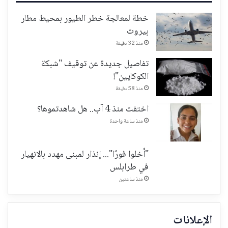
خطة لمعالجة خطر الطيور بمحيط مطار
بيروت
منذ 32 دقيقة
تفاصيل جديدة عن توقيف "شبكة
الكوكايين"!
منذ 58 دقيقة
اختفت منذ 4 آب.. هل شاهدتموها؟
منذ ساعة واحدة
"أخلوا فورًا"... إنذار لمبنى مهدد بالانهيار
في طرابلس
منذ ساعتين
الإعلانات