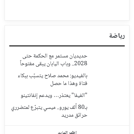
رياضة
حديديان مستمر مع الحكمة حتى
2028.. وباب اليابان يبقى مفتوحاً
بالفيديو: محمد صلاح يتسبّب ببكاء
فتاة وهذا ما حصل
"الفيفا" يعتذر… ويدعم إنفانتينو
بـ80 ألف يورو.. ميسي يتبرّع لمتضرري
حرائق مدريد
اظهر المزيد