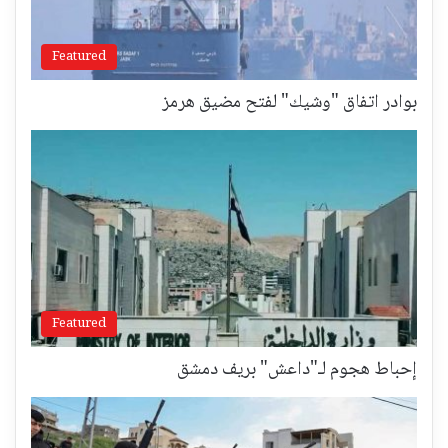
Featured
بوادر اتفاق "وشيك" لفتح مضيق هرمز
Featured
إحباط هجوم لـ"داعش" بريف دمشق