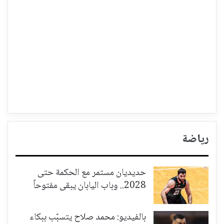
رياضة
حديديان مستمر مع الحكمة حتى
2028.. وباب اليابان يبقى مفتوحاً
بالفيديو: محمد صلاح يتسبّب ببكاء