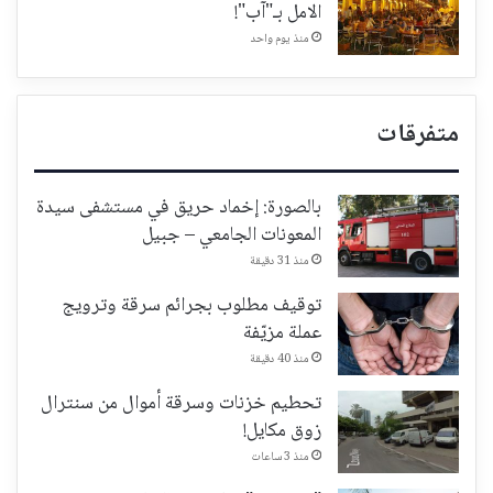
الامل بـ"آب"!
منذ يوم واحد
متفرقات
بالصورة: إخماد حريق في مستشفى سيدة
المعونات الجامعي – جبيل
منذ 31 دقيقة
توقيف مطلوب بجرائم سرقة وترويج
عملة مزيّفة
منذ 40 دقيقة
تحطيم خزنات وسرقة أموال من سنترال
زوق مكايل!
منذ 3 ساعات