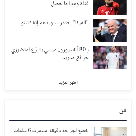
فتاة وهذا ما حصل
"الفيفا" يعتذر… ويدعم إنفانتينو
بـ80 ألف يورو.. ميسي يتبرّع لمتضرري
حرائق مدريد
اظهر المزيد
فن
خضع لجراحة دقيقة استمرت 6 ساعات..