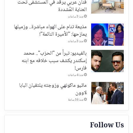
فنان عربي يرقد في المستشفى تحت
العناية المُشددة
منذ 3 ساعات
مذيعة تنام على الهواء مباشرة.. وزميلها
يمازحها: "الأميرة النائمة"!
منذ 3 ساعات
بالفيديو: تبرأ من "الحزب".. محمد
إسكندر يكشف سبب خلافه مع ابنه
فارس!
منذ 4 ساعات
ماثيو ماكونهي وزوجته يلتقيان البابا
لاوون
منذ 16 ساعة
Follow Us