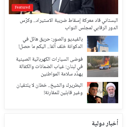
Featured
البستاني قاد معركة إسقاط ضريبة الاستيراد.. وكرّس
الدور الرقابي لمجلس النواب
بالفيديو والصور: حريق هائل في
الدكوانة خلف ألفا.. اليكم ما حصل!
فوضى السيارات الكهربائية الصينية
في لبنان: غياب الضمانات والكفالة
يهدّد سلامة المواطنين
البطريرك والشيخ.. خطان لا يلتقيان
وغير قابلين للمقارنة!
أخبار دولية