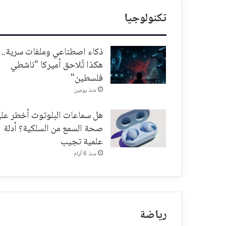
تكنولوجيا
ذكاء اصطناعي وملفات سرية..
هكذا تُلاحق أميركا "ناشطي
فلسطين"
منذ يومين
هل سماعات البلوتوث أخطر عل
صحة السمع من السلكية؟ أدلة
علمية تجيب
منذ 6 أيام
رياضة