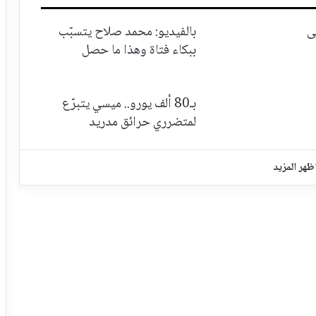
ى
بالفيديو: محمد صلاح يتسبّب
ببكاء فتاة وهذا ما حصل
بـ80 ألف يورو.. ميسي يتبرّع
لمتضرري حرائق مدريد
ظهر المزيد