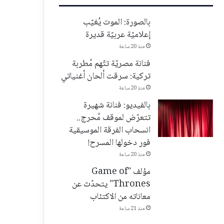
بالصورة: الموت يُغيّب
إعلاميّة عربيّة قديرة
منذ 20 ساعة
فنانة مصريّة تتّهم مُطربة
تركية: سرقت ألحان أغنياتي
منذ 20 ساعة
بالفيديو: فنانة شهيرة
تتعرّض لموقف مُحرج..
انسحاب الفرقة الموسيقية
فور دخولها المسرح!
منذ 20 ساعة
مؤلف "Game of
Thrones" يتحدّث عن
معاناته من الاكتئاب
منذ 21 ساعة