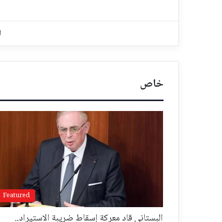
ا
خاص
Featured
البستاني قاد معركة إسقاط ضريبة الاستيراد..