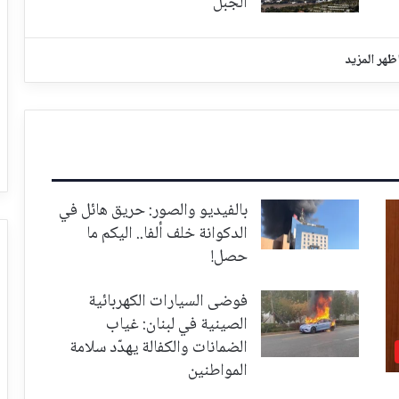
الجبل
ظهر المزيد
بالفيديو والصور: حريق هائل في
الدكوانة خلف ألفا.. اليكم ما
حصل!
فوضى السيارات الكهربائية
الصينية في لبنان: غياب
الضمانات والكفالة يهدّد سلامة
المواطنين