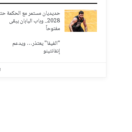
حديديان مستمر مع الحكمة حت
2028.. وباب اليابان يبقى
مفتوحاً
"الفيفا" يعتذر… ويدعم
إنفانتينو
ا