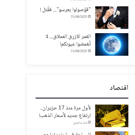
"قوّصولوا بعرسو"... فقُتل !
31/08/2023
القمر الازرق العملاق... لا
تُغمضوا عيونكم!
31/08/2023
اقتصاد
لأول مرة منذ 17 حزيران..
ارتفاع جديد لأسعار الذهب!
منذ ساعتين
السياحة في لبنان: تراجع