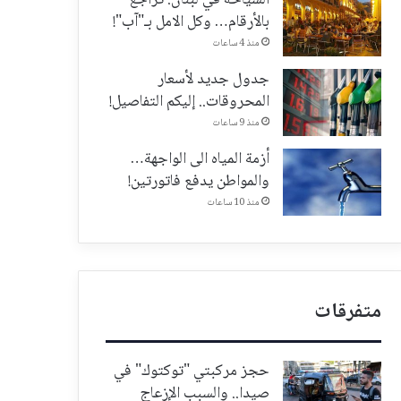
بالأرقام… وكل الامل بـ"آب"!
منذ 4 ساعات
جدول جديد لأسعار
المحروقات.. إليكم التفاصيل!
منذ 9 ساعات
أزمة المياه الى الواجهة…
والمواطن يدفع فاتورتين!
منذ 10 ساعات
متفرقات
حجز مركبتي "توكتوك" في
صيدا.. والسبب الإزعاج