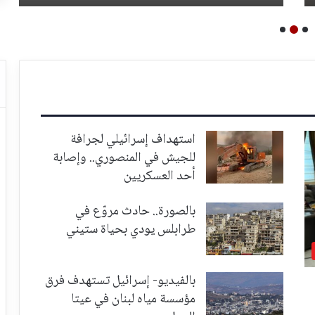
استهداف إسرائيلي لجرافة
للجيش في المنصوري.. وإصابة
أحد العسكريين
بالصورة.. حادث مروّع في
طرابلس يودي بحياة ستيني
بالفيديو- إسرائيل تستهدف فرق
مؤسسة مياه لبنان في عيتا