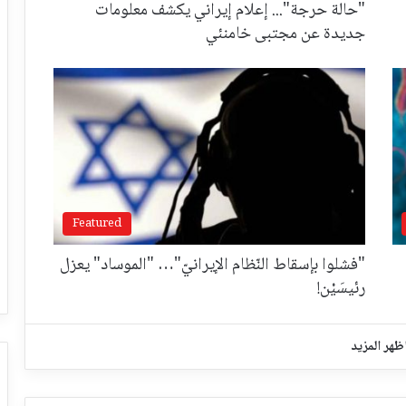
"حالة حرجة"... إعلام إيراني يكشف معلومات
جديدة عن مجتبى خامنئي
Featured
"فشلوا بإسقاط النّظام الإيرانيّ"… "الموساد" يعزل
رئيسَيْن!
ظهر المزيد