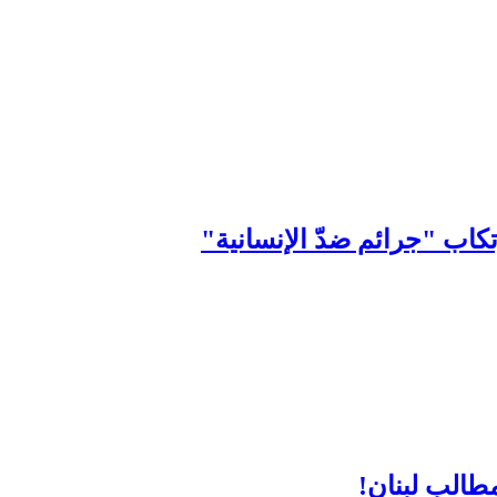
اب "جرائم ضدّ الإنسانية"
الب لبنان!