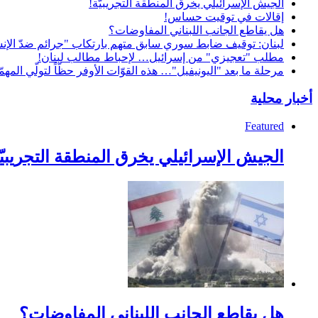
الجيش الإسرائيلي يخرق المنطقة التجريبيّة!
إقالات في توقيت حساس!
هل يقاطع الجانب اللبناني المفاوضات؟
لبنان: توقيف ضابط سوري سابق متهم بارتكاب "جرائم ضدّ الإنس
مطلب "تعجيزي" من إسرائيل… لإحباط مطالب لبنان!
مرحلة ما بعد "اليونيفيل"… هذه القوّات الأوفر حظّاً لتولّي المهمّ
أخبار محلية
Featured
الجيش الإسرائيلي يخرق المنطقة التجريبيّ
هل يقاطع الجانب اللبناني المفاوضات؟