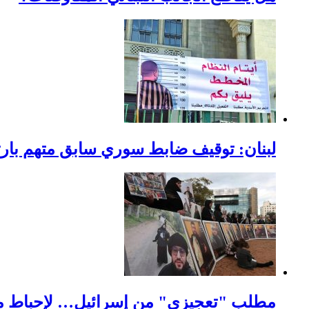
لبنان: توقيف ضابط سوري سابق متهم بارتك
مطلب "تعجيزي" من إسرائيل… لإحباط مط