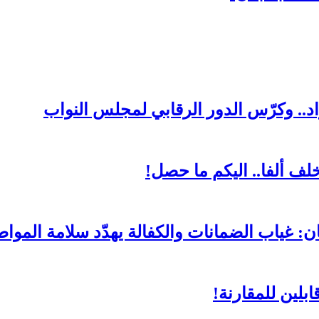
د.. وكرّس الدور الرقابي لمجلس النواب
لف ألفا.. اليكم ما حصل!
ن: غياب الضمانات والكفالة يهدّد سلامة المواط
بلين للمقارنة!