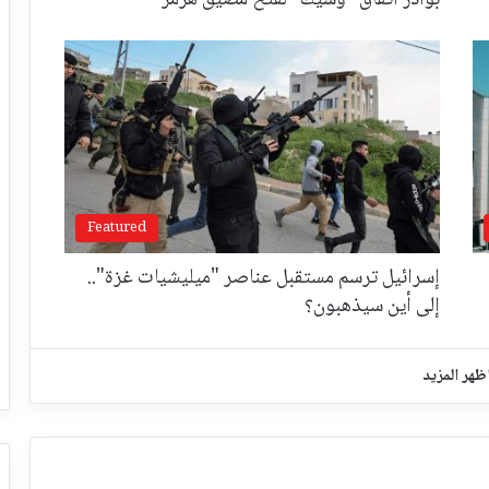
بوادر اتفاق "وشيك" لفتح مضيق هرمز
Featured
إسرائيل ترسم مستقبل عناصر "ميليشيات غزة"..
إلى أين سيذهبون؟
ظهر المزيد