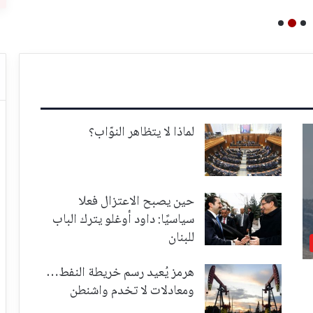
لماذا لا يتظاهر النوّاب؟
حين يصبح الاعتزال فعلا
سياسيًا: داود أوغلو يترك الباب
للبنان
هرمز يُعيد رسم خريطة النفط…
ومعادلات لا تخدم واشنطن