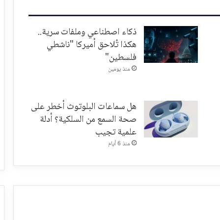
ذكاء اصطناعي وملفات سرية..
هكذا تُلاحق أميركا "ناشطي
فلسطين"
منذ يومين
هل سماعات البلوتوث أخطر على
صحة السمع من السلكية؟ أدلة
علمية تجيب
منذ 6 أيام