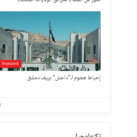
صورٌ من الفضاء لحرائق الولايات المتحدة
Featured
إحباط هجوم لـ"داعش" بريف دمشق
ا
تكنولوجيا