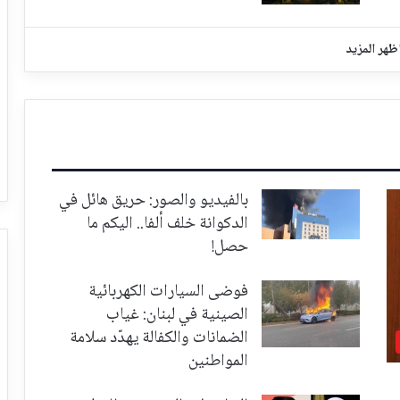
ظهر المزيد
بالفيديو والصور: حريق هائل في
الدكوانة خلف ألفا.. اليكم ما
حصل!
فوضى السيارات الكهربائية
الصينية في لبنان: غياب
الضمانات والكفالة يهدّد سلامة
المواطنين