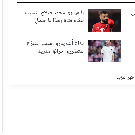
ى
بالفيديو: محمد صلاح يتسبّب
ببكاء فتاة وهذا ما حصل
بـ80 ألف يورو.. ميسي يتبرّع
لمتضرري حرائق مدريد
ظهر المزيد