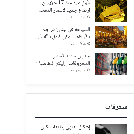
لأول مرة منذ 17 حزيران..
ارتفاع جديد لأسعار الذهب!
منذ 17 ساعة
السياحة في لبنان: تراجع
بالأرقام… وكل الامل بـ"آب"!
منذ 19 ساعة
جدول جديد لأسعار
المحروقات.. إليكم التفاصيل!
منذ يوم واحد
متفرقات
إشكال ينتهي بطعنة سكين