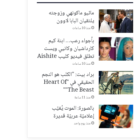
ماثيو ماكونهي وزوجته
يلتقيان البابا لاوون
منذ 10 ساعات
بأجواء رعب… ابنة كيم
كارداشيان وكانيي ويست
تطلق فيديو كليب Aishite
منذ 10 ساعات
براد بيت: "الكلب هو النجم
الحقيقي في "Heart Of
The Beast""
منذ 11 ساعة
بالصورة: الموت يُغيّب
إعلاميّة عربيّة قديرة
منذ يوم واحد