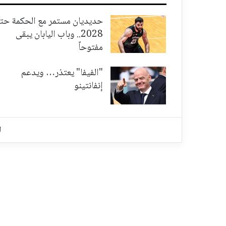
حديديان مستمر مع الحكمة حت
2028.. وباب اليابان يبقى
مفتوحاً
"الفيفا" يعتذر… ويدعم
إنفانتينو
ا