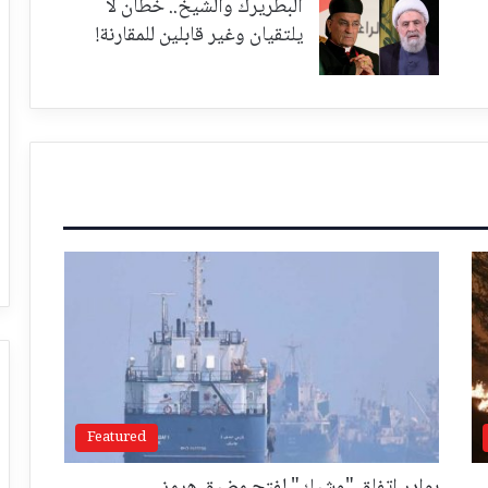
البطريرك والشيخ.. خطان لا
يلتقيان وغير قابلين للمقارنة!
Featured