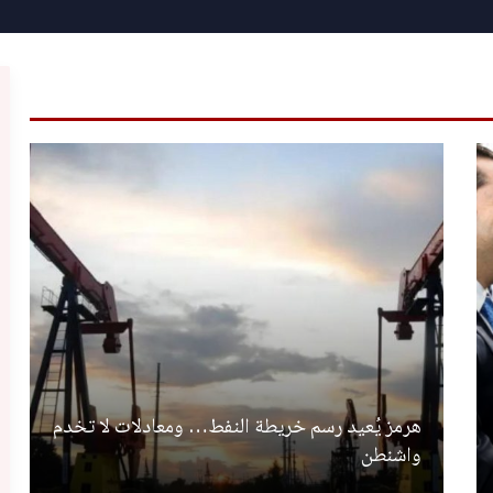
هرمز يُعيد رسم خريطة النفط… ومعادلات لا تخدم
واشنطن