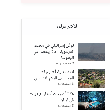
توغُّل إسرائيلي في محيط
كفرشوبا… ماذا يحصل في
الجنوب؟
منذ دقيقة واحدة
انقاذ ٥٠ ولداً في جاج
الجبيلية... اليكم التفاصيل
31/08/2023
هكذا أصبحت أسعار الإنترنت
في لبنان
31/08/2023