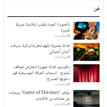
فن
بالصورة: الموت يُغيّب إعلاميّة عربيّة
قديرة
منذ 8 ساعات
فنانة مصريّة تتّهم مُطربة تركية: سرقت
ألحان أغنياتي
منذ 8 ساعات
بالفيديو: فنانة شهيرة تتعرّض لموقف
مُحرج.. انسحاب الفرقة الموسيقية فور
دخولها المسرح!
منذ 8 ساعات
مؤلف "Game of Thrones" يتحدّث
عن معاناته من الاكتئاب
منذ 8 ساعات