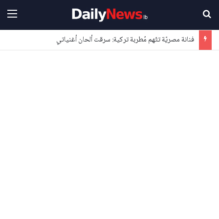
بحث عن
القا
فنانة مصريّة تتّهم مُطربة تركية: سرقت ألحان أغنياتي