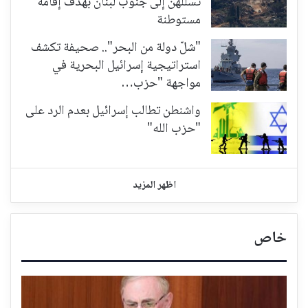
تسللهن إلى جنوب لبنان بهدف إقامة
مستوطنة
"شلّ دولة من البحر".. صحيفة تكشف
استراتيجية إسرائيل البحرية في
مواجهة "حزب…
واشنطن تطالب إسرائيل بعدم الرد على
"حزب الله"
اظهر المزيد
خاص