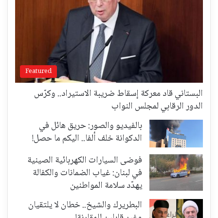
Featured
البستاني قاد معركة إسقاط ضريبة الاستيراد.. وكرّس
الدور الرقابي لمجلس النواب
بالفيديو والصور: حريق هائل في
الدكوانة خلف ألفا.. اليكم ما حصل!
فوضى السيارات الكهربائية الصينية
في لبنان: غياب الضمانات والكفالة
يهدّد سلامة المواطنين
البطريرك والشيخ.. خطان لا يلتقيان
وغير قابلين للمقارنة!