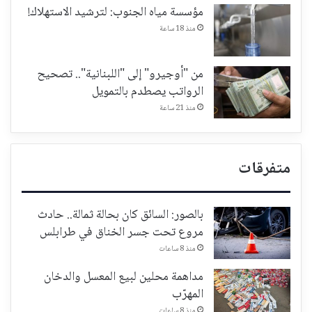
مؤسسة مياه الجنوب: لترشيد الاستهلاك!
منذ 18 ساعة
من "أوجيرو" إلى "اللبنانية".. تصحيح
الرواتب يصطدم بالتمويل
منذ 21 ساعة
متفرقات
بالصور: السائق كان بحالة ثمالة.. حادث
مروع تحت جسر الخناق في طرابلس
منذ 8 ساعات
مداهمة محلين لبيع المعسل والدخان
المهرّب
منذ 8 ساعات