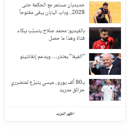
حديديان مستمر مع الحكمة حتى
2028.. وباب اليابان يبقى مفتوحاً
بالفيديو: محمد صلاح يتسبّب ببكاء
فتاة وهذا ما حصل
"الفيفا" يعتذر… ويدعم إنفانتينو
بـ80 ألف يورو.. ميسي يتبرّع لمتضرري
حرائق مدريد
اظهر المزيد