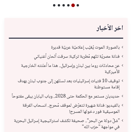
اخر الأخبار
بالصورة: الموت يُغيّب إعلاميّة عربيّة قديرة
فنانة مصريّة تتّهم مُطربة تركية: سرقت ألحان أغنياتي
عن محادثات روما بين لبنان وإسرائيل.. هذا ما أعلنته الخارجية
الأميركية
توقيف 10 فتيات إسرائيليات بعد تسللهن إلى جنوب لبنان بهدف
إقامة مستوطنة
حديديان مستمر مع الحكمة حتى 2028.. وباب اليابان يبقى مفتوحاً
بالفيديو: فنانة شهيرة تتعرّض لموقف مُحرج.. انسحاب الفرقة
الموسيقية فور دخولها المسرح!
"شلّ دولة من البحر".. صحيفة تكشف استراتيجية إسرائيل البحرية
في مواجهة "حزب الله"