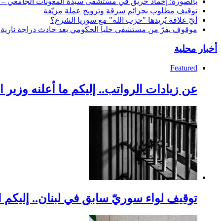
بالصورة: إخماد حريق في مستشفى سيدة المعونات الجامعي – 
توقيف مطلوب بجرائم سرقة وترويج عملة مزيّفة
أيّ علاقة يُريدها "حزب الله" مع سوريا الشرع؟
موقوف يفرّ من مستشفى حلبا الحكومي بعد حادث دراجة نارية
أخبار محلية
Featured
عن زيادات الرواتب.. إليكم ما أعلنه وزير ا
توقيف لواء سوريّ سابق في لبنان.. إليكم ا