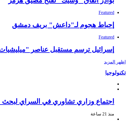
بوادر اتفاق "وشيك" لفتح مضيق هرمز
Featured
إحباط هجوم لـ"داعش" بريف دمشق
Featured
إسرائيل ترسم مستقبل عناصر "ميليشيات 
اظهر المزيد
تكنولوجيا
اجتماع وزاري تشاوري في السراي لبحث م
منذ 21 ساعة