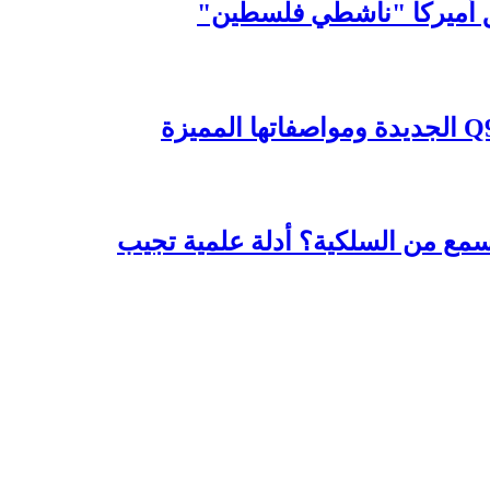
حق أميركا "ناشطي فلسطين"
ع من السلكية؟ أدلة علمية تجيب