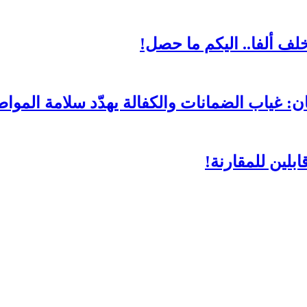
لف ألفا.. اليكم ما حصل!
ن: غياب الضمانات والكفالة يهدّد سلامة المواط
بلين للمقارنة!