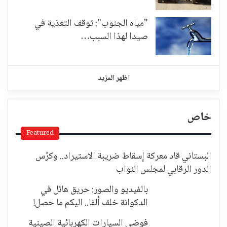
"مياه الجنوب": توقف التغذية في
صيدا لهذا السبب…
اظهر المزيد
خاص
Featured
البستاني قاد معركة إسقاط ضريبة الاستيراد.. وكرّس
الدور الرقابي لمجلس النواب
بالفيديو والصور: حريق هائل في
الدكوانة خلف ألفا.. اليكم ما حصل!
فوضى السيارات الكهربائية الصينية