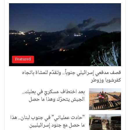
Featured
قصف مدفعي إسرائيلي جنوباً.. وتقدّم للمشاة باتجاه
كفرشوبا وزوطر
بعد اختطاف عسكريّ في بعلبك..
الجيش يتحرّك وهذا ما حصل
"حادث عملياتي" في جنوب لبنان.. هذا
ما حصل مع جنود إسرائيليين