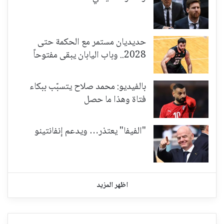
حديديان مستمر مع الحكمة حتى
2028.. وباب اليابان يبقى مفتوحاً
بالفيديو: محمد صلاح يتسبّب ببكاء
فتاة وهذا ما حصل
"الفيفا" يعتذر… ويدعم إنفانتينو
اظهر المزيد