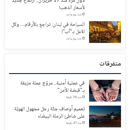
لأول مرة منذ 17 حزيران.. ارتفاع جديد
لأسعار الذهب!
منذ يوم واحد
السياحة في لبنان: تراجع بالأرقام… وكل
الامل بـ"آب"!
منذ يوم واحد
متفرقات
في عملية أمنية.. مروّج عملة مزيفة
بـ"قبضة الأمن"
منذ 38 دقيقة
تعميم أوصاف جثّة رجل مجهول الهويّة
على شاطئ الرملة البيضاء
منذ 47 دقيقة