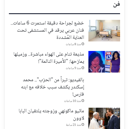
فن
خضع لجراحة دقيقة استمرت 6 ساعات..
فنان عربي يرقد في المستشفى تحت
العناية المُشددة
منذ 8 ساعات
مذيعة تنام على الهواء مباشرة.. وزميلها
يمازحها: "الأميرة النائمة"!
منذ 9 ساعات
بالفيديو: تبرأ من "الحزب".. محمد
إسكندر يكشف سبب خلافه مع ابنه
فارس!
منذ 10 ساعات
ماثيو ماكونهي وزوجته يلتقيان البابا
لاوون
منذ 21 ساعة