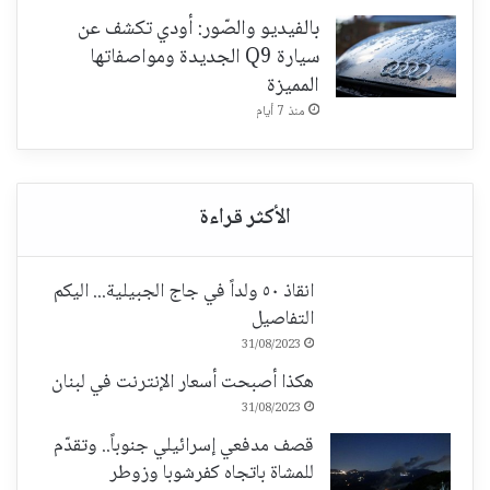
بالفيديو والصّور: أودي تكشف عن
سيارة Q9 الجديدة ومواصفاتها
المميزة
منذ 7 أيام
انقاذ ٥٠ ولداً في جاج الجبيلية... اليكم
التفاصيل
31/08/2023
هكذا أصبحت أسعار الإنترنت في لبنان
31/08/2023
قصف مدفعي إسرائيلي جنوباً.. وتقدّم
للمشاة باتجاه كفرشوبا وزوطر