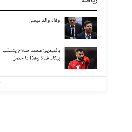
رياضة
وفاة والد ميسي
بالفيديو: محمد صلاح يتسبّب
ببكاء فتاة وهذا ما حصل
ا