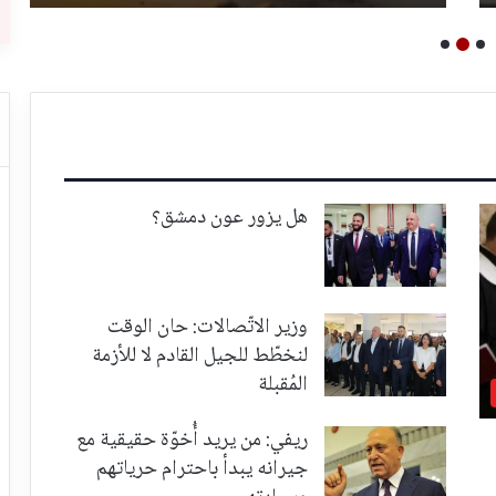
هل يزور عون دمشق؟
وزير الاتّصالات: حان الوقت
لنخطّط للجيل القادم لا للأزمة
المُقبلة
ريفي: من يريد أُخوّة حقيقية مع
جيرانه يبدأ باحترام حرياتهم