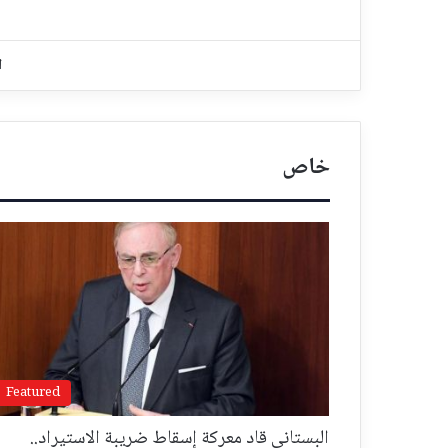
ا
خاص
Featured
البستاني قاد معركة إسقاط ضريبة الاستيراد..