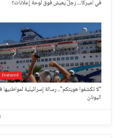
في أميركا... رجلٌ يعيش فوق لوحة إعلانات؟
Featured
"لا تكشفوا هويتكم".. رسالة إسرائيلية لمواطنيها ف
اليونان
ا