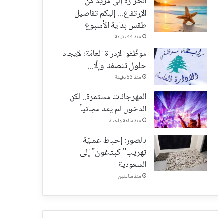
الحرارة إلى مزيد من
الإرتفاع... إليكم تفاصيل
طقس بداية الأسبوع
منذ 44 دقيقة
موظّفو الإدراة العامّة: لإيجاد
حلول تنصفنا وإلّا...
منذ 53 دقيقة
المهرجانات مستمرة.. لكن
الدخول لم يعد مجانياً
منذ ساعة واحدة
بالصور: إحباط عمليّة
تهريب" كبتاغون" إلى
السعودية
منذ ساعتين