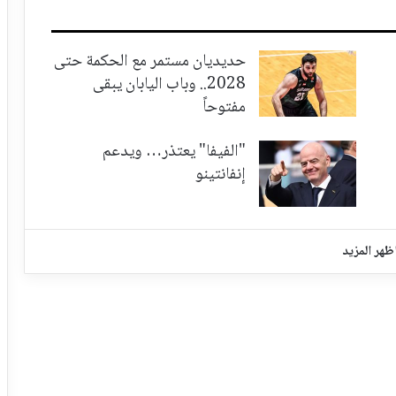
حديديان مستمر مع الحكمة حتى
2028.. وباب اليابان يبقى
مفتوحاً
"الفيفا" يعتذر… ويدعم
إنفانتينو
ظهر المزيد