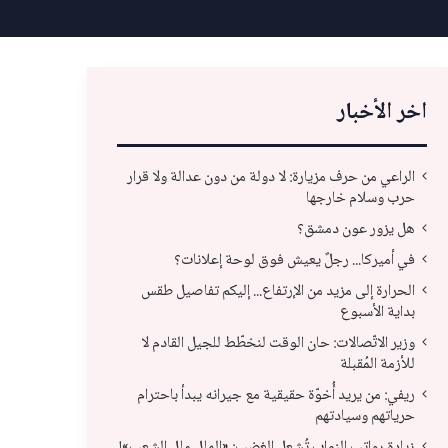
اخر الأخبار
الراعي من حرف مزيارة: لا دولة من دون عدالة ولا قرار
حرب وسلام خارجها
هل يزور عون دمشق؟
في أميركا... رجلٌ يعيش فوق لوحة إعلانات؟
الحرارة إلى مزيد من الإرتفاع... إليكم تفاصيل طقس
بداية الأسبوع
وزير الاتّصالات: حان الوقت لنخطّط للجيل القادم لا
للأزمة المُقبلة
وزير الاتّصالات: حان الوقت لنخطّط للجيل القادم لا
ريف
ريفي: من يريد أُخوّة حقيقية مع جيرانه يبدأ باحترام
حرياتهم وسيادتهم
للأزمة المُقبلة
باح
زيادة رواتب النواب تُشعل الغضب: «المال مال الشعب»!