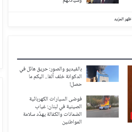
وسيادتهم
ظهر المزيد
بالفيديو والصور: حريق هائل في
الدكوانة خلف ألفا.. اليكم ما
حصل!
فوضى السيارات الكهربائية
الصينية في لبنان: غياب
الضمانات والكفالة يهدّد سلامة
المواطنين