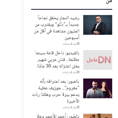
فن
رشيد النجار يحقق نجاحاً
جديداً بـ"دلّلو" ويقترب من
المليون مشاهدة في أقل من
أسبوعين
منذ 4 ساعات
بالفيديو: داخل قاعة سينما
مظلمة.. فنان عربي شهير
يعلن اعتزاله بعد 30 عامًا!
منذ 4 ساعات
بالصور: بعد اعترافه بأنّه
"مغروم".. جوزيف عطية
يدعم بيرلا حرب وهكذا ردّت
الأخيرة
منذ 4 ساعات
بالصّور: أحمد الأحمد وعلا