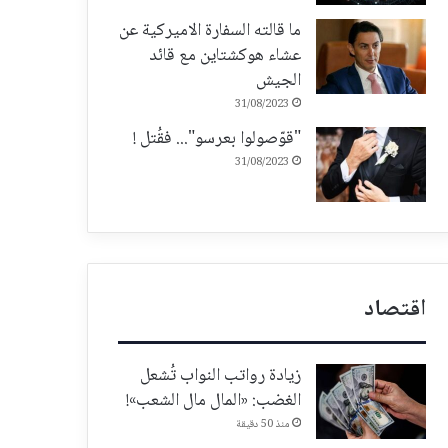
ما قالته السفارة الاميركية عن
عشاء هوكشتاين مع قائد
الجيش
31/08/2023
"قوّصولوا بعرسو"... فقُتل !
31/08/2023
اقتصاد
زيادة رواتب النواب تُشعل
الغضب: «المال مال الشعب»!
منذ 50 دقيقة