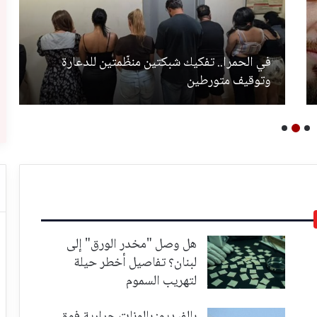
في الحمرا.. تفكيك شبكتين منظّمتين للدعارة
وتوقيف متورطين
هل وصل "مخدر الورق" إلى
لبنان؟ تفاصيل أخطر حيلة
لتهريب السموم
بالفيديو: بالونات حرارية فوق