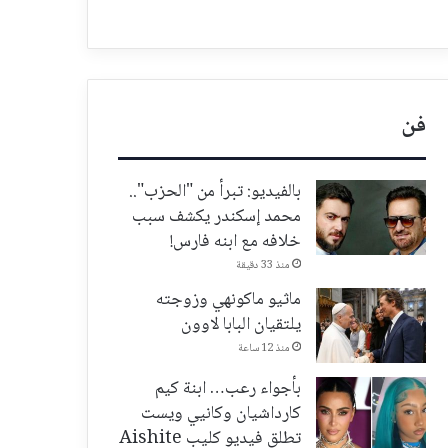
فن
بالفيديو: تبرأ من "الحزب"..
محمد إسكندر يكشف سبب
خلافه مع ابنه فارس!
منذ 33 دقيقة
ماثيو ماكونهي وزوجته
يلتقيان البابا لاوون
منذ 12 ساعة
بأجواء رعب… ابنة كيم
كارداشيان وكانيي ويست
تطلق فيديو كليب Aishite