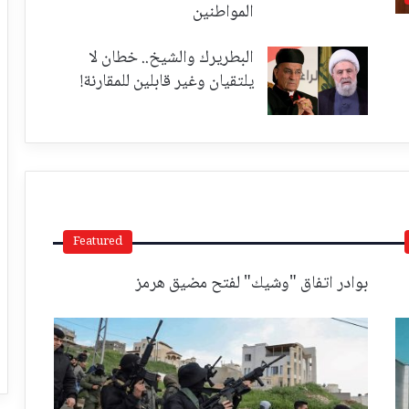
المواطنين
البطريرك والشيخ.. خطان لا
يلتقيان وغير قابلين للمقارنة!
Featured
بوادر اتفاق "وشيك" لفتح مضيق هرمز