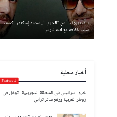
خطر
بالفيديو: تبرأ من "الحزب".. محمد إسكندر يكشف
سبب خلافه مع ابنه فارس!
أخبار محلية
Featured
خرق اسرائيلي في المنطقة التجريبية.. توغل في
زوطر الغربية ورفع ساتر ترابي
جهود الصدي تثمر بدء سداد