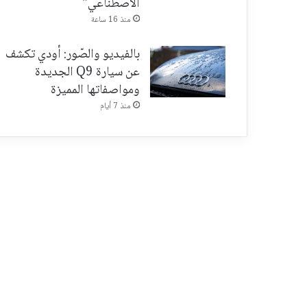
الاصطناعي"
منذ 16 ساعة
بالفيديو والصّور: أودي تكشف
عن سيارة Q9 الجديدة
ومواصفاتها المميزة
منذ 7 أيام