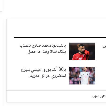
ى
بالفيديو: محمد صلاح يتسبّب
ببكاء فتاة وهذا ما حصل
بـ80 ألف يورو.. ميسي يتبرّع
لمتضرري حرائق مدريد
ظهر المزيد