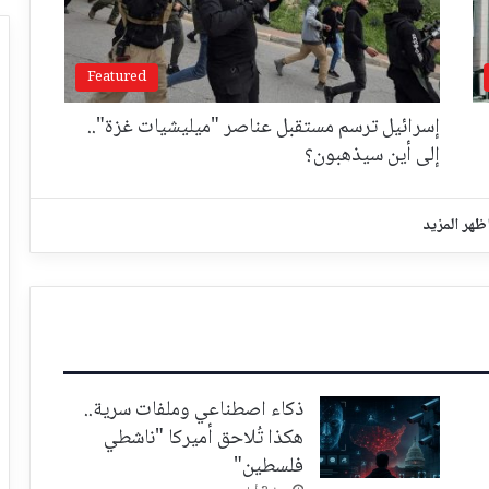
Featured
إسرائيل ترسم مستقبل عناصر "ميليشيات غزة"..
إلى أين سيذهبون؟
ظهر المزيد
ذكاء اصطناعي وملفات سرية..
هكذا تُلاحق أميركا "ناشطي
فلسطين"