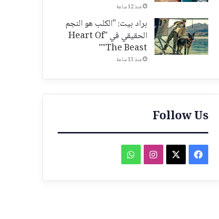
منذ 12 ساعة
براد بيت: "الكلب هو النجم
الحقيقي في "Heart Of
The Beast""
منذ 13 ساعة
Follow Us
فيسبوك
‫X
انستقرام
واتساب