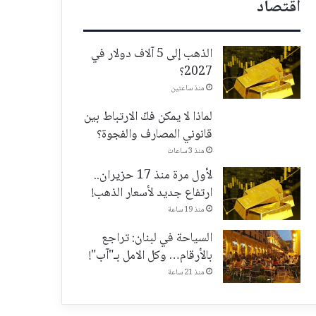
اقتصاد
الذهب إلى 5 آلاف دولار في
2027؟
منذ ساعتين
لماذا لا يمكن فكّ الارتباط بين
قانوني المصارف والفجوة؟
منذ 3 ساعات
لأول مرة منذ 17 حزيران..
ارتفاع جديد لأسعار الذهب!
منذ 19 ساعة
السياحة في لبنان: تراجع
بالأرقام… وكل الامل بـ"آب"!
منذ 21 ساعة