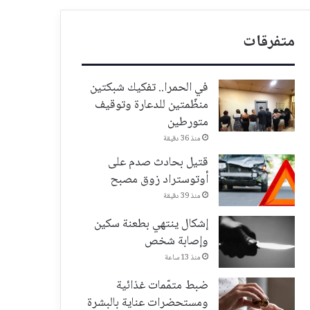
متفرقات
في الحمرا.. تفكيك شبكتين
منظّمتين للدعارة وتوقيف
متورطين
منذ 36 دقيقة
قتيل بحادث صدم على
أوتوستراد زوق مصبح
منذ 39 دقيقة
إشكال ينتهي بطعنة سكين
وإصابة شخص
منذ 13 ساعة
ضبط متمّمات غذائية
ومستحضرات عناية بالبشرة