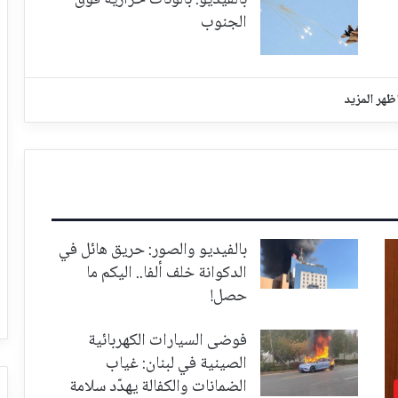
الجنوب
ظهر المزيد
بالفيديو والصور: حريق هائل في
الدكوانة خلف ألفا.. اليكم ما
حصل!
فوضى السيارات الكهربائية
الصينية في لبنان: غياب
الضمانات والكفالة يهدّد سلامة