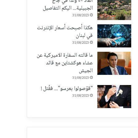
انقاذ ٥٠ ولداً في جاج
الجبيلية... اليكم التفاصيل
31/08/2023
هكذا أصبحت أسعار الإنترنت
في لبنان
31/08/2023
ما قالته السفارة الاميركية عن
عشاء هوكشتاين مع قائد
الجيش
31/08/2023
"قوّصولوا بعرسو"... فقُتل !
31/08/2023