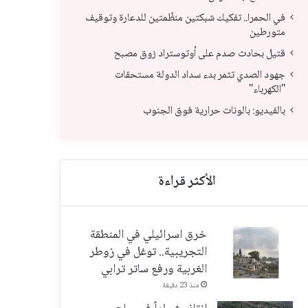
في الحمرا.. تفكيك شبكتين منظّمتين للدعارة وتوقيف
متورطين
قتيل بحادث صدم على أوتوستراد زوق مصبح
جهو
جهود الصدي تثمر بدء سداد الدولة مستحقات
قتيل بحادث صدم على أوتوستراد زوق مصبح
"ال
"الكهرباء"
بالفيديو: بالونات حرارية فوق الجنوب
خرق اسرائيلي في المنطقة
التجريبية.. توغل في زوطر
الغربية ورفع ساتر ترابي
منذ 23 دقيقة