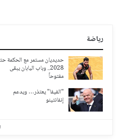
رياضة
حديديان مستمر مع الحكمة حت
2028.. وباب اليابان يبقى
مفتوحاً
"الفيفا" يعتذر… ويدعم
إنفانتينو
ا