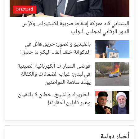
Featured
البستاني قاد معركة إسقاط ضريبة الاستيراد.. وكرّس
الدور الرقابي لمجلس النواب
بالفيديو والصور: حريق هائل في
الدكوانة خلف ألفا.. اليكم ما حصل!
فوضى السيارات الكهربائية الصينية
في لبنان: غياب الضمانات والكفالة
يهدّد سلامة المواطنين
البطريرك والشيخ.. خطان لا يلتقيان
وغير قابلين للمقارنة!
أخبار دولية