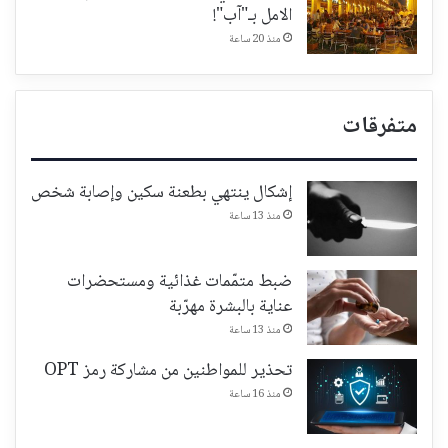
الامل بـ"آب"!
منذ 20 ساعة
متفرقات
إشكال ينتهي بطعنة سكين وإصابة شخص
منذ 13 ساعة
ضبط متمّمات غذائية ومستحضرات
عناية بالبشرة مهرّبة
منذ 13 ساعة
تحذير للمواطنين من مشاركة رمز OPT
منذ 16 ساعة