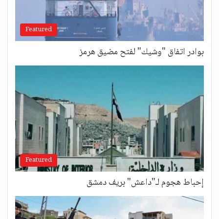
Featured
بوادر اتفاق "وشيك" لفتح مضيق هرمز
Featured
إحباط هجوم لـ"داعش" بريف دمشق