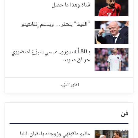
فتاة وهذا ما حصل
"الفيفا" يعتذر… ويدعم إنفانتينو
بـ80 ألف يورو.. ميسي يتبرّع لمتضرري
حرائق مدريد
اظهر المزيد
فن
ماثيو ماكونهي وزوجته يلتقيان البابا