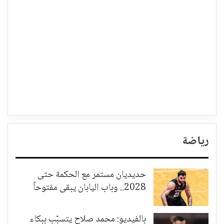
رياضة
حديديان مستمر مع الحكمة حتى
2028.. وباب اليابان يبقى مفتوحاً
بالفيديو: محمد صلاح يتسبّب ببكاء