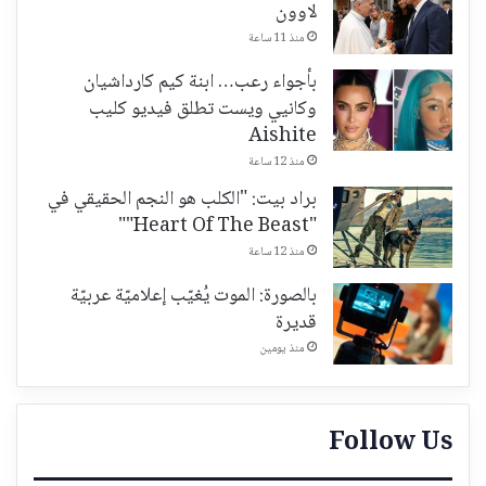
لاوون
منذ 11 ساعة
بأجواء رعب… ابنة كيم كارداشيان
وكانيي ويست تطلق فيديو كليب
Aishite
منذ 12 ساعة
براد بيت: "الكلب هو النجم الحقيقي في
"Heart Of The Beast""
منذ 12 ساعة
بالصورة: الموت يُغيّب إعلاميّة عربيّة
قديرة
منذ يومين
Follow Us