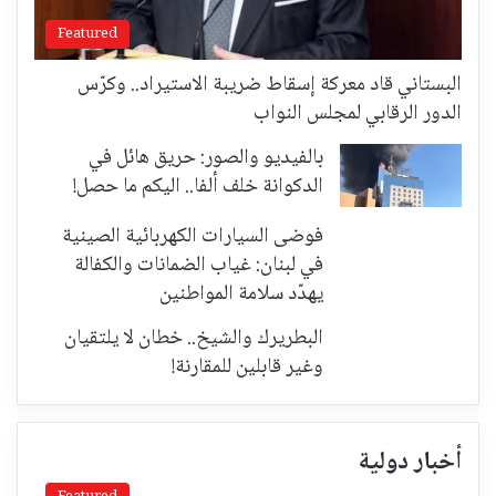
Featured
البستاني قاد معركة إسقاط ضريبة الاستيراد.. وكرّس
الدور الرقابي لمجلس النواب
بالفيديو والصور: حريق هائل في
الدكوانة خلف ألفا.. اليكم ما حصل!
فوضى السيارات الكهربائية الصينية
في لبنان: غياب الضمانات والكفالة
يهدّد سلامة المواطنين
البطريرك والشيخ.. خطان لا يلتقيان
وغير قابلين للمقارنة!
أخبار دولية