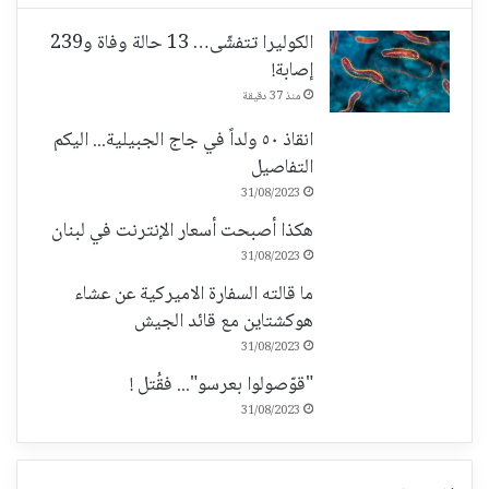
الكوليرا تتفشّى… 13 حالة وفاة و239
إصابة!
منذ 37 دقيقة
انقاذ ٥٠ ولداً في جاج الجبيلية... اليكم
التفاصيل
31/08/2023
هكذا أصبحت أسعار الإنترنت في لبنان
31/08/2023
ما قالته السفارة الاميركية عن عشاء
هوكشتاين مع قائد الجيش
31/08/2023
"قوّصولوا بعرسو"... فقُتل !
31/08/2023