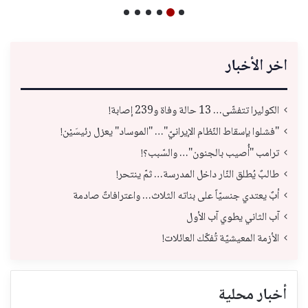
اخر الأخبار
الكوليرا تتفشّى… 13 حالة وفاة و239 إصابة!
"فشلوا بإسقاط النّظام الإيرانيّ"… "الموساد" يعزل رئيسَيْن!
ترامب "أُصيب بالجنون"… والسّبب؟!
طالبٌ يُطلق النّار داخل المدرسة… ثمّ ينتحر!
أبٌ يعتدي جنسيّاً على بناته الثلاث… واعترافاتٌ صادمة
آب الثاني يطوي آب الأول
الأزمة المعيشيّة تُفكّك العائلات!
أخبار محلية