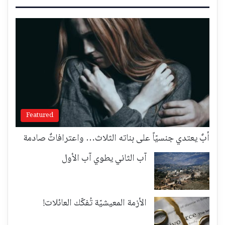
Featured
أبٌ يعتدي جنسيّاً على بناته الثلاث… واعترافاتٌ صادمة
آب الثاني يطوي آب الأول
الأزمة المعيشيّة تُفكّك العائلات!