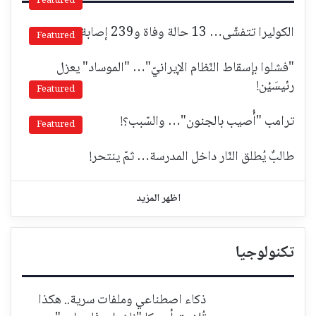
Featured
الكوليرا تتفشّى… 13 حالة وفاة و239 إصابة!
Featured
"فشلوا بإسقاط النّظام الإيرانيّ"… "الموساد" يعزل
رئيسَيْن!
Featured
ترامب "أُصيب بالجنون"… والسّبب؟!
Featured
طالبٌ يُطلق النّار داخل المدرسة… ثمّ ينتحر!
اظهر المزيد
تكنولوجيا
ذكاء اصطناعي وملفات سرية.. هكذا