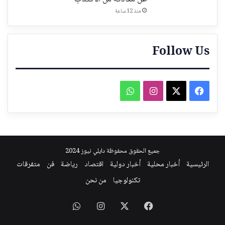
منذ 12 ساعة
Follow Us
فيسبوك
‫X
انستقرام
واتساب
جميع الحقوق محفوظة دايلي نيوز 2024
الرئيسية
أخبار محلية
أخبار دولية
اقتصاد
رياضة
فن
متفرقات
تكنولوجيا
من نحن
فيسبوك
‫X
انستقرام
واتساب