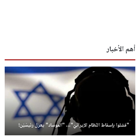
أهم الأخبار
"فشلوا بإسقاط النّظام الإيرانيّ"… "الموساد" يعزل رئيسَيْن!