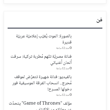
فن
بالصورة: الموت يُغيّب إعلاميّة عربيّة
قديرة
منذ 12 ساعة
فنانة مصريّة تتّهم مُطربة تركية: سرقت
ألحان أغنياتي
منذ 12 ساعة
بالفيديو: فنانة شهيرة تتعرّض لموقف
مُحرج.. انسحاب الفرقة الموسيقية فور
دخولها المسرح!
منذ 12 ساعة
مؤلف "Game of Thrones" يتحدّث
عن معاناته من الاكتئاب