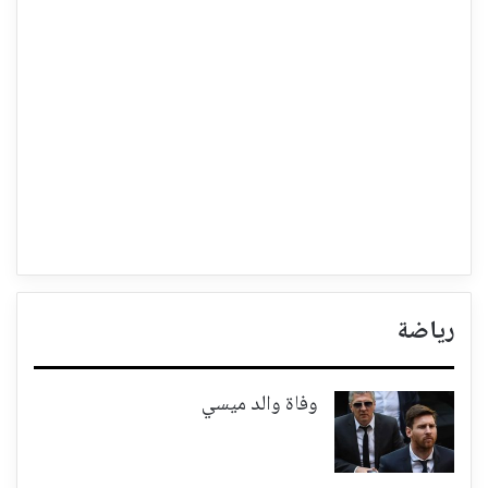
رياضة
وفاة والد ميسي