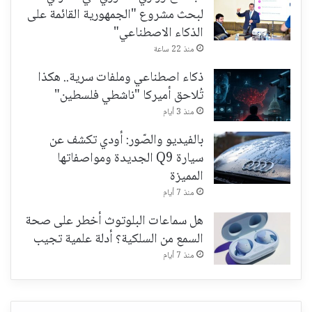
لبحث مشروع "الجمهورية القائمة على
الذكاء الاصطناعي"
منذ 22 ساعة
ذكاء اصطناعي وملفات سرية.. هكذا
تُلاحق أميركا "ناشطي فلسطين"
منذ 3 أيام
بالفيديو والصّور: أودي تكشف عن
سيارة Q9 الجديدة ومواصفاتها
المميزة
منذ 7 أيام
هل سماعات البلوتوث أخطر على صحة
السمع من السلكية؟ أدلة علمية تجيب
منذ 7 أيام