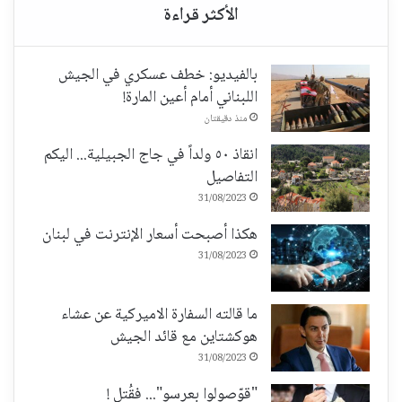
بالفيديو: خطف عسكري في الجيش
اللبناني أمام أعين المارة!
منذ دقيقتان
انقاذ ٥٠ ولداً في جاج الجبيلية... اليكم
التفاصيل
31/08/2023
هكذا أصبحت أسعار الإنترنت في لبنان
31/08/2023
ما قالته السفارة الاميركية عن عشاء
هوكشتاين مع قائد الجيش
31/08/2023
"قوّصولوا بعرسو"... فقُتل !