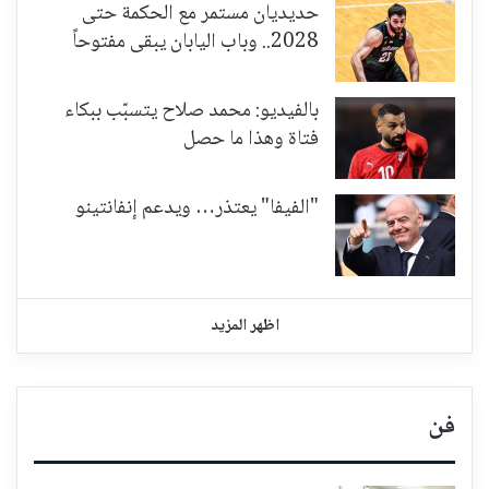
حديديان مستمر مع الحكمة حتى
2028.. وباب اليابان يبقى مفتوحاً
بالفيديو: محمد صلاح يتسبّب ببكاء
فتاة وهذا ما حصل
"الفيفا" يعتذر… ويدعم إنفانتينو
اظهر المزيد
فن