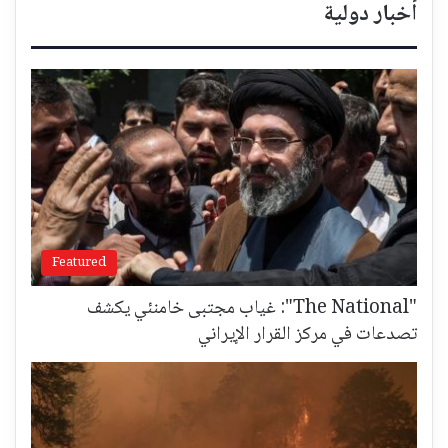
أخبار دولية
Featured
"The National": غياب مجتبى خامنئي يكشف
تصدعات في مركز القرار الإيراني