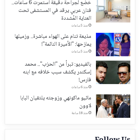
خضع لجراحة دقيقة استمرت 6 ساعات..
فنان عربي يرقد في المستشفى تحت
العناية المُشددة
منذ 5 ساعات
مذيعة تنام على الهواء مباشرة.. وزميلها
يمازحها: "الأميرة النائمة"!
منذ 5 ساعات
بالفيديو: تبرأ من "الحزب".. محمد
إسكندر يكشف سبب خلافه مع ابنه
فارس!
منذ 6 ساعات
ماثيو ماكونهي وزوجته يلتقيان البابا
لاوون
منذ 18 ساعة