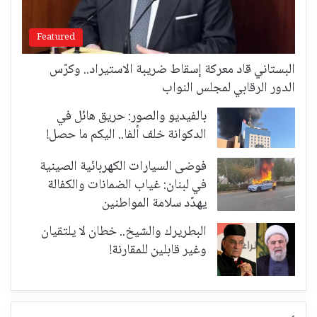
Featured
البستاني قاد معركة إسقاط ضريبة الاستيراد.. وكرّس
الدور الرقابي لمجلس النواب
بالفيديو والصور: حريق هائل في
الدكوانة خلف ألفا.. اليكم ما حصل!
فوضى السيارات الكهربائية الصينية
في لبنان: غياب الضمانات والكفالة
يهدّد سلامة المواطنين
البطريرك والشيخ.. خطان لا يلتقيان
وغير قابلين للمقارنة!