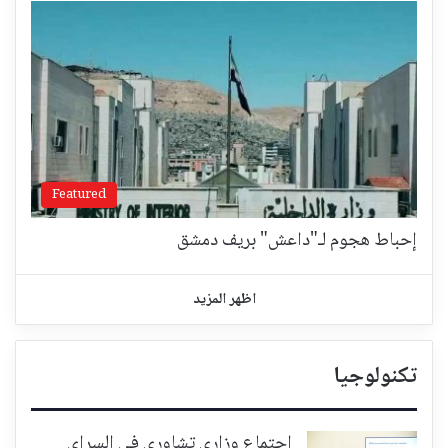
Featured
إحباط هجوم لـ"داعش" بريف دمشق
اظهر المزيد
تكنولوجيا
اجتماع وزاري تشاوري في السراي