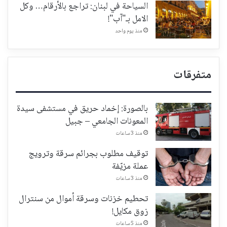
السياحة في لبنان: تراجع بالأرقام… وكل
الامل بـ"آب"!
منذ يوم واحد
متفرقات
بالصورة: إخماد حريق في مستشفى سيدة
المعونات الجامعي – جبيل
منذ 3 ساعات
توقيف مطلوب بجرائم سرقة وترويج
عملة مزيّفة
منذ 3 ساعات
تحطيم خزنات وسرقة أموال من سنترال
زوق مكايل!
منذ 5 ساعات