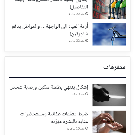
التفاصيل!
منذ 22 ساعة
أزمة المياه الى الواجهة… والمواطن يدفع
فاتورتين!
منذ 22 ساعة
متفرقات
إشكال ينتهي بطعنة سكين وإصابة شخص
منذ 9 ساعات
ضبط متمّمات غذائية ومستحضرات
عناية بالبشرة مهرّبة
منذ 10 ساعات