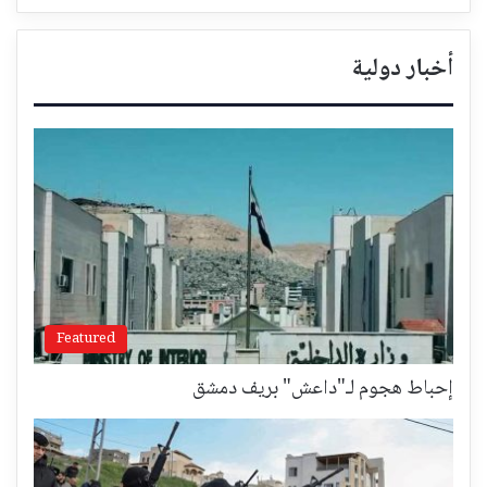
أخبار دولية
Featured
إحباط هجوم لـ"داعش" بريف دمشق