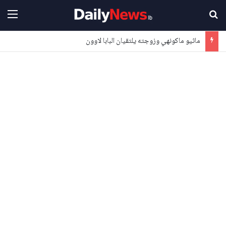
بحث عن
القا
ماثيو ماكونهي وزوجته يلتقيان البابا لاوون