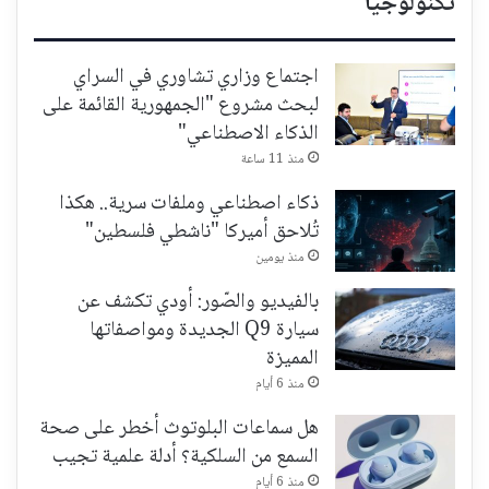
تكنولوجيا
اجتماع وزاري تشاوري في السراي
لبحث مشروع "الجمهورية القائمة على
الذكاء الاصطناعي"
منذ 11 ساعة
ذكاء اصطناعي وملفات سرية.. هكذا
تُلاحق أميركا "ناشطي فلسطين"
منذ يومين
بالفيديو والصّور: أودي تكشف عن
سيارة Q9 الجديدة ومواصفاتها
المميزة
منذ 6 أيام
هل سماعات البلوتوث أخطر على صحة
السمع من السلكية؟ أدلة علمية تجيب
منذ 6 أيام