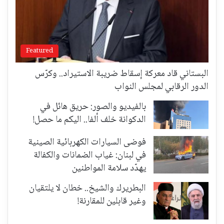
Featured
البستاني قاد معركة إسقاط ضريبة الاستيراد.. وكرّس
الدور الرقابي لمجلس النواب
بالفيديو والصور: حريق هائل في
الدكوانة خلف ألفا.. اليكم ما حصل!
فوضى السيارات الكهربائية الصينية
في لبنان: غياب الضمانات والكفالة
يهدّد سلامة المواطنين
البطريرك والشيخ.. خطان لا يلتقيان
وغير قابلين للمقارنة!