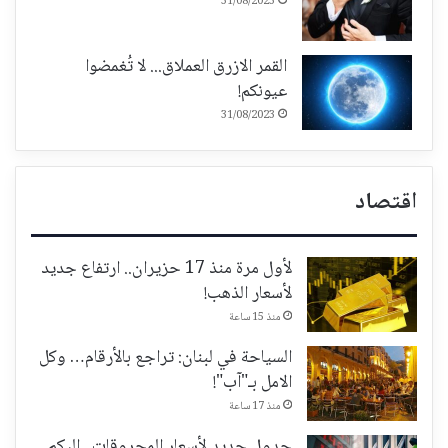
31/08/2023
القمر الازرق العملاق... لا تُغمضوا
عيونكم!
31/08/2023
اقتصاد
لأول مرة منذ 17 حزيران.. ارتفاع جديد
لأسعار الذهب!
منذ 15 ساعة
السياحة في لبنان: تراجع بالأرقام… وكل
الامل بـ"آب"!
منذ 17 ساعة
جدول جديد لأسعار المحروقات.. إليكم