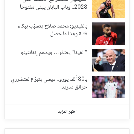
2028.. وباب اليابان يبقى مفتوحاً
بالفيديو: محمد صلاح يتسبّب ببكاء
فتاة وهذا ما حصل
"الفيفا" يعتذر… ويدعم إنفانتينو
بـ80 ألف يورو.. ميسي يتبرّع لمتضرري
حرائق مدريد
اظهر المزيد