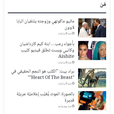
فن
ماثيو ماكونهي وزوجته يلتقيان البابا
لاوون
منذ 8 ساعات
بأجواء رعب… ابنة كيم كارداشيان
وكانيي ويست تطلق فيديو كليب
Aishite
منذ 8 ساعات
براد بيت: "الكلب هو النجم الحقيقي في
"Heart Of The Beast""
منذ 9 ساعات
بالصورة: الموت يُغيّب إعلاميّة عربيّة
قديرة
منذ يوم واحد