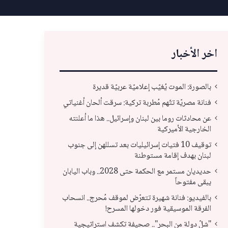
اخر الأخبار
بالصورة: الموت يُغيّب إعلاميّة عربيّة قديرة
فنانة مصريّة تتّهم مُطربة تركية: سرقت ألحان أغنياتي
عن محادثات روما بين لبنان وإسرائيل.. هذا ما أعلنته
الخارجية الأميركية
توقيف 10 فتيات إسرائيليات بعد تسللهن إلى جنوب
لبنان بهدف إقامة مستوطنة
حديديان مستمر مع الحكمة حتى 2028.. وباب اليابان
يبقى مفتوحاً
حديديان مستمر مع الحكمة حتى 2028.. وباب
بال
بالفيديو: فنانة شهيرة تتعرّض لموقف مُحرج.. انسحاب
الفرقة الموسيقية فور دخولها المسرح!
اليابان يبقى مفتوحاً
انس
"شلّ دولة من البحر".. صحيفة تكشف استراتيجية