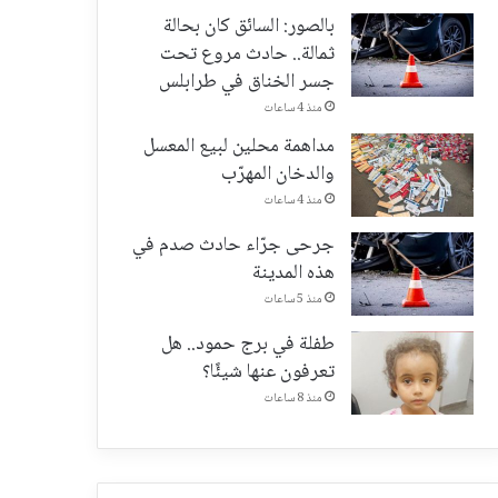
بالصور: السائق كان بحالة
ثمالة.. حادث مروع تحت
جسر الخناق في طرابلس
منذ 4 ساعات
مداهمة محلين لبيع المعسل
والدخان المهرّب
منذ 4 ساعات
جرحى جرّاء حادث صدم في
هذه المدينة
منذ 5 ساعات
طفلة في برج حمود.. هل
تعرفون عنها شيئًا؟
منذ 8 ساعات