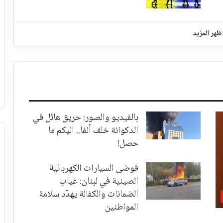
ظهر المزيد
بالفيديو والصور: حريق هائل في
الدكوانة خلف ألفا.. اليكم ما
حصل!
فوضى السيارات الكهربائية
الصينية في لبنان: غياب
الضمانات والكفالة يهدّد سلامة
المواطنين