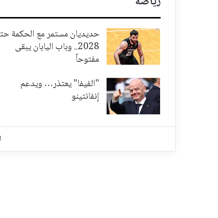
رياضة
حديديان مستمر مع الحكمة حت
2028.. وباب اليابان يبقى
مفتوحاً
"الفيفا" يعتذر… ويدعم
إنفانتينو
ا