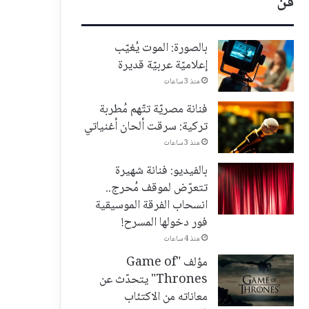
فن
بالصورة: الموت يُغيّب
إعلاميّة عربيّة قديرة
منذ 3 ساعات
فنانة مصريّة تتّهم مُطربة
تركية: سرقت ألحان أغنياتي
منذ 3 ساعات
بالفيديو: فنانة شهيرة
تتعرّض لموقف مُحرج..
انسحاب الفرقة الموسيقية
فور دخولها المسرح!
منذ 4 ساعات
مؤلف "Game of
Thrones" يتحدّث عن
معاناته من الاكتئاب