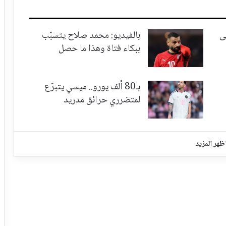
ى
بالفيديو: محمد صلاح يتسبّب
ببكاء فتاة وهذا ما حصل
بـ80 ألف يورو.. ميسي يتبرّع
لمتضرري حرائق مدريد
ظهر المزيد