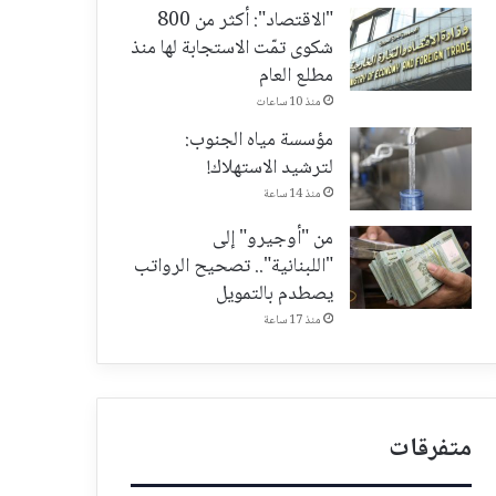
"الاقتصاد": أكثر من 800
شكوى تمّت الاستجابة لها منذ
مطلع العام
منذ 10 ساعات
مؤسسة مياه الجنوب:
لترشيد الاستهلاك!
منذ 14 ساعة
من "أوجيرو" إلى
"اللبنانية".. تصحيح الرواتب
يصطدم بالتمويل
منذ 17 ساعة
متفرقات