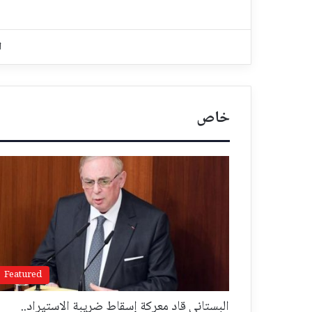
ا
خاص
Featured
البستاني قاد معركة إسقاط ضريبة الاستيراد..