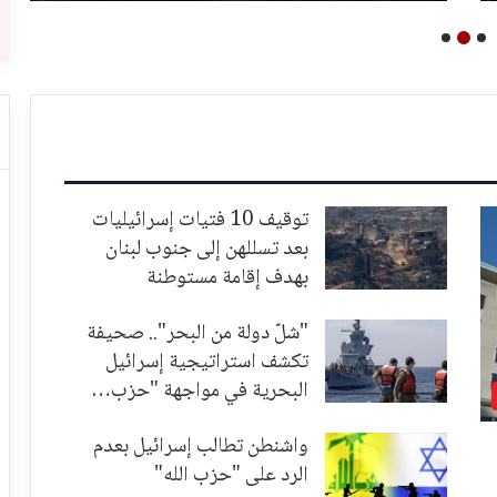
توقيف 10 فتيات إسرائيليات
بعد تسللهن إلى جنوب لبنان
بهدف إقامة مستوطنة
"شلّ دولة من البحر".. صحيفة
تكشف استراتيجية إسرائيل
البحرية في مواجهة "حزب…
واشنطن تطالب إسرائيل بعدم
الرد على "حزب الله"