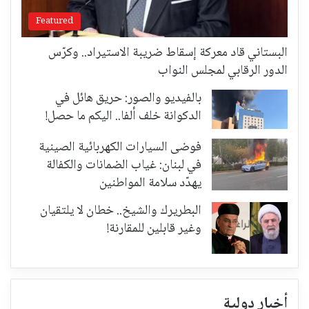
Featured
البستاني قاد معركة إسقاط ضريبة الاستيراد.. وكرّس
الدور الرقابي لمجلس النواب
بالفيديو والصور: حريق هائل في
الدكوانة خلف ألفا.. اليكم ما حصل!
فوضى السيارات الكهربائية الصينية
في لبنان: غياب الضمانات والكفالة
يهدّد سلامة المواطنين
البطريرك والشيخ.. خطان لا يلتقيان
وغير قابلين للمقارنة!
أخبار دولية