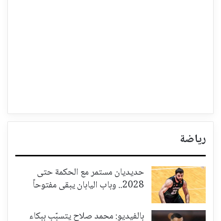
رياضة
حديديان مستمر مع الحكمة حتى
2028.. وباب اليابان يبقى مفتوحاً
بالفيديو: محمد صلاح يتسبّب ببكاء