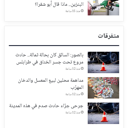
البنزين.. ماذا قال أبو شقرا؟
منذ 15 ساعة
متفرقات
بالصور: السائق كان بحالة ثمالة.. حادث
مروع تحت جسر الخناق في طرابلس
منذ 12 ساعة
مداهمة محلين لبيع المعسل والدخان
المهرّب
منذ 12 ساعة
جرحى جرّاء حادث صدم في هذه المدينة
منذ 12 ساعة