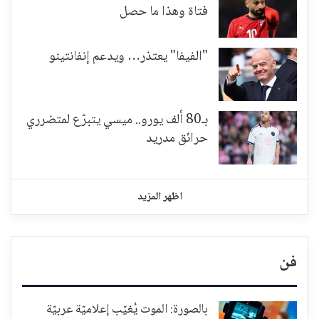
فتاة وهذا ما حصل
"الفيفا" يعتذر… ويدعم إنفانتينو
بـ80 ألف يورو.. ميسي يتبرّع لمتضرري
حرائق مدريد
اظهر المزيد
فن
بالصورة: الموت يُغيّب إعلاميّة عربيّة