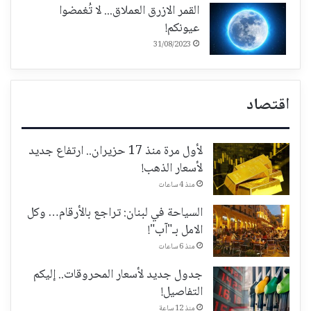
القمر الازرق العملاق... لا تُغمضوا
عيونكم!
31/08/2023
اقتصاد
لأول مرة منذ 17 حزيران.. ارتفاع جديد
لأسعار الذهب!
منذ 4 ساعات
السياحة في لبنان: تراجع بالأرقام… وكل
الامل بـ"آب"!
منذ 6 ساعات
جدول جديد لأسعار المحروقات.. إليكم
التفاصيل!
منذ 12 ساعة