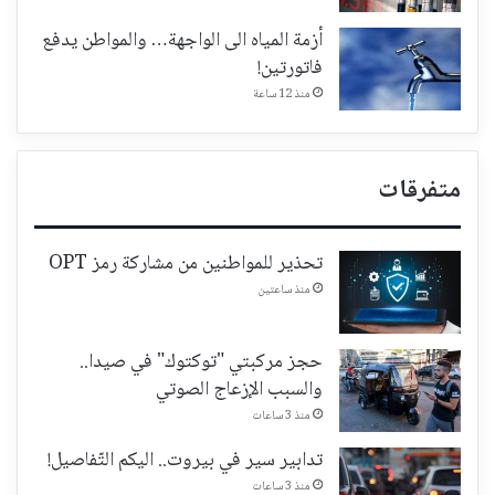
أزمة المياه الى الواجهة… والمواطن يدفع
فاتورتين!
منذ 12 ساعة
متفرقات
تحذير للمواطنين من مشاركة رمز OPT
منذ ساعتين
حجز مركبتي "توكتوك" في صيدا..
والسبب الإزعاج الصوتي
منذ 3 ساعات
تدابير سير في بيروت.. اليكم التّفاصيل!
منذ 3 ساعات