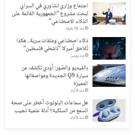
اجتماع وزاري تشاوري في السراي
لبحث مشروع "الجمهورية القائمة على
الذكاء الاصطناعي"
منذ 50 دقيقة
ذكاء اصطناعي وملفات سرية.. هكذا
تُلاحق أميركا "ناشطي فلسطين"
منذ يومين
بالفيديو والصّور: أودي تكشف عن
سيارة Q9 الجديدة ومواصفاتها
المميزة
منذ 6 أيام
هل سماعات البلوتوث أخطر على صحة
السمع من السلكية؟ أدلة علمية تجيب
منذ 6 أيام