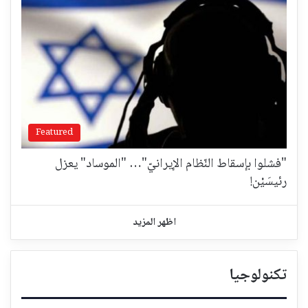
Featured
"فشلوا بإسقاط النّظام الإيرانيّ"… "الموساد" يعزل
رئيسَيْن!
اظهر المزيد
تكنولوجيا