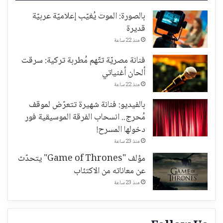
بالصورة: الموت يُغيّب إعلاميّة عربيّة
قديرة
منذ 22 ساعة
فنانة مصريّة تتّهم مُطربة تركية: سرقت
ألحان أغنياتي
منذ 22 ساعة
بالفيديو: فنانة شهيرة تتعرّض لموقف
مُحرج.. انسحاب الفرقة الموسيقية فور
دخولها المسرح!
منذ 23 ساعة
مؤلف "Game of Thrones" يتحدّث
عن معاناته من الاكتئاب
منذ 23 ساعة