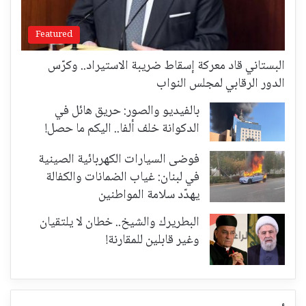
Featured
البستاني قاد معركة إسقاط ضريبة الاستيراد.. وكرّس
الدور الرقابي لمجلس النواب
بالفيديو والصور: حريق هائل في
الدكوانة خلف ألفا.. اليكم ما حصل!
فوضى السيارات الكهربائية الصينية
في لبنان: غياب الضمانات والكفالة
يهدّد سلامة المواطنين
البطريرك والشيخ.. خطان لا يلتقيان
وغير قابلين للمقارنة!