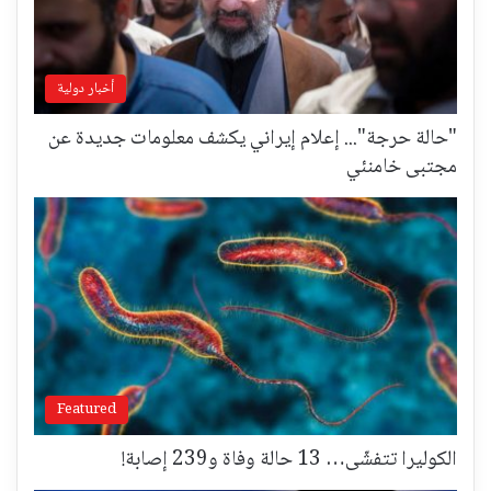
أخبار دولية
"حالة حرجة"... إعلام إيراني يكشف معلومات جديدة عن
مجتبى خامنئي
Featured
الكوليرا تتفشّى… 13 حالة وفاة و239 إصابة!