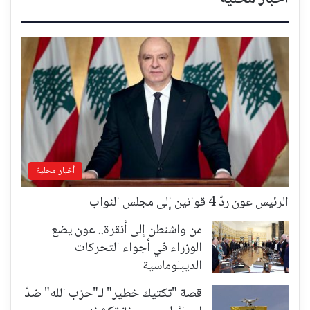
أخبار محلية
الرئيس عون ردّ 4 قوانين إلى مجلس النواب
من واشنطن إلى أنقرة.. عون يضع
الوزراء في أجواء التحركات
الديبلوماسية
قصة "تكتيك خطير" لـ"حزب الله" ضدّ