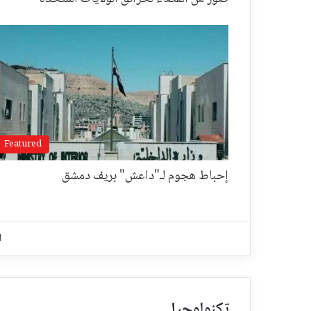
Featured
إحباط هجوم لـ"داعش" بريف دمشق
ا
تكنولوجيا