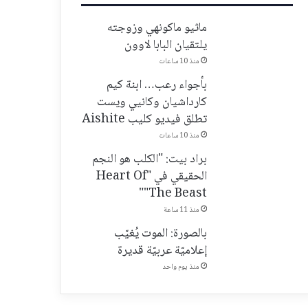
ماثيو ماكونهي وزوجته
يلتقيان البابا لاوون
منذ 10 ساعات
بأجواء رعب… ابنة كيم
كارداشيان وكانيي ويست
تطلق فيديو كليب Aishite
منذ 10 ساعات
براد بيت: "الكلب هو النجم
الحقيقي في "Heart Of
The Beast""
منذ 11 ساعة
بالصورة: الموت يُغيّب
إعلاميّة عربيّة قديرة
منذ يوم واحد