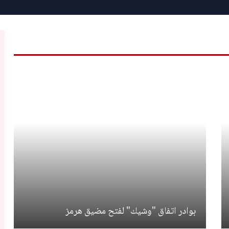
بوادر اتفاق "وشيك" لفتح مضيق هرمز