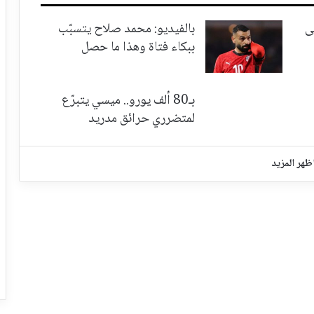
ى
بالفيديو: محمد صلاح يتسبّب
ببكاء فتاة وهذا ما حصل
بـ80 ألف يورو.. ميسي يتبرّع
لمتضرري حرائق مدريد
ظهر المزيد