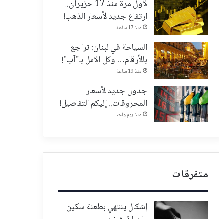
لأول مرة منذ 17 حزيران..
ارتفاع جديد لأسعار الذهب!
منذ 17 ساعة
السياحة في لبنان: تراجع
بالأرقام… وكل الامل بـ"آب"!
منذ 19 ساعة
جدول جديد لأسعار
المحروقات.. إليكم التفاصيل!
منذ يوم واحد
متفرقات
إشكال ينتهي بطعنة سكين