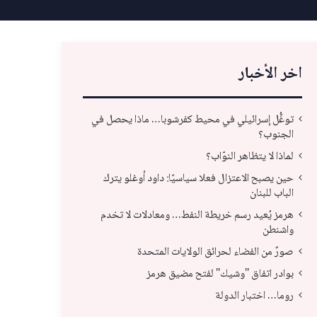
اخر الأخبار
توغُّل إسرائيلي في محيط كفرشوبا… ماذا يحصل في
الجنوب؟
لماذا لا يتظاهر النوّاب؟
حين يصبح الاعتزال فعلا سياسيًا: داود أوغلو يترك
الباب للبنان
هرمز يُعيد رسم خريطة النفط… ومعادلات لا تخدم
واشنطن
صورٌ من الفضاء لحرائق الولايات المتحدة
توغُّل إسرائيلي في محيط كفرشوبا… ماذا يحصل
بوادر اتفاق "وشيك" لفتح مضيق هرمز
في الجنوب؟
لماذ
روما… اختبار الدولة