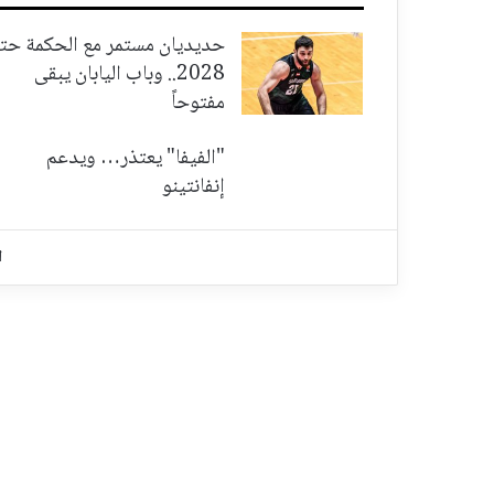
حديديان مستمر مع الحكمة حت
2028.. وباب اليابان يبقى
مفتوحاً
"الفيفا" يعتذر… ويدعم
إنفانتينو
ا