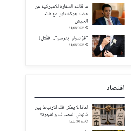
ما قالته السفارة الاميركية عن
عشاء هوكشتاين مع قائد
الجيش
31/08/2023
"قوّصولوا بعرسو"... فقُتل !
31/08/2023
اقتصاد
لماذا لا يمكن فكّ الارتباط بين
قانوني المصارف والفجوة؟
منذ 30 دقيقة