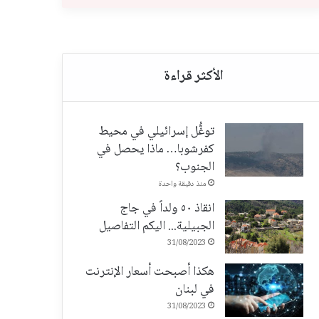
توغُّل إسرائيلي في محيط
كفرشوبا… ماذا يحصل في
الجنوب؟
منذ دقيقة واحدة
انقاذ ٥٠ ولداً في جاج
الجبيلية... اليكم التفاصيل
31/08/2023
هكذا أصبحت أسعار الإنترنت
في لبنان
31/08/2023