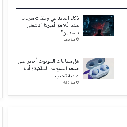
ذكاء اصطناعي وملفات سرية..
هكذا تُلاحق أميركا "ناشطي
فلسطين"
منذ يومين
هل سماعات البلوتوث أخطر على
صحة السمع من السلكية؟ أدلة
علمية تجيب
منذ 6 أيام