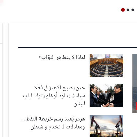
لماذا لا يتظاهر النوّاب؟
حين يصبح الاعتزال فعلا
سياسيًا: داود أوغلو يترك الباب
للبنان
هرمز يُعيد رسم خريطة النفط…
ومعادلات لا تخدم واشنطن