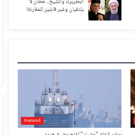
البطريرك والشيخ.. خطان لا
يلتقيان وغير قابلين للمقارنة!
Featured
بوادر اتفاق "وشيك" لفتح مضيق هرمز