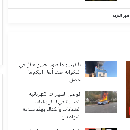
ظهر المزيد
بالفيديو والصور: حريق هائل في
الدكوانة خلف ألفا.. اليكم ما
حصل!
فوضى السيارات الكهربائية
الصينية في لبنان: غياب
الضمانات والكفالة يهدّد سلامة
المواطنين