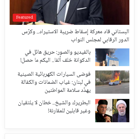
Featured
البستاني قاد معركة إسقاط ضريبة الاستيراد.. وكرّس
الدور الرقابي لمجلس النواب
بالفيديو والصور: حريق هائل في
الدكوانة خلف ألفا.. اليكم ما حصل!
فوضى السيارات الكهربائية الصينية
في لبنان: غياب الضمانات والكفالة
يهدّد سلامة المواطنين
البطريرك والشيخ.. خطان لا يلتقيان
وغير قابلين للمقارنة!