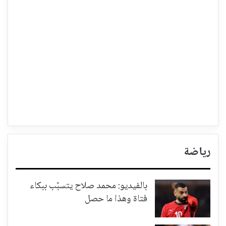
رياضة
بالفيديو: محمد صلاح يتسبّب ببكاء
فتاة وهذا ما حصل