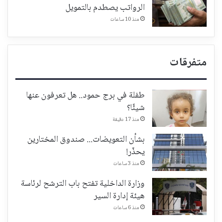
الرواتب يصطدم بالتمويل
منذ 10 ساعات
متفرقات
طفلة في برج حمود.. هل تعرفون عنها
شيئًا؟
منذ 17 دقيقة
بشأن التعويضات... صندوق المختارين
يحذّر!
منذ 3 ساعات
وزارة الداخلية تفتح باب الترشح لرئاسة
هيئة إدارة السير
منذ 6 ساعات