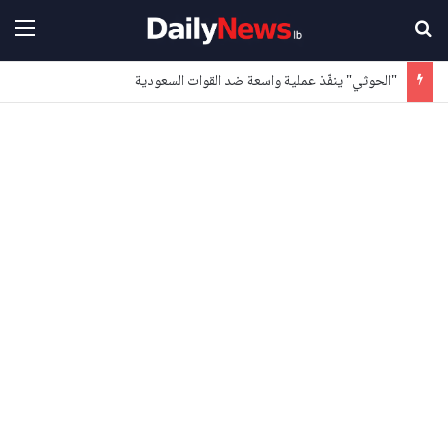
بحث عن
القا
"الحوثي" ينفّذ عملية واسعة ضد القوات السعودية