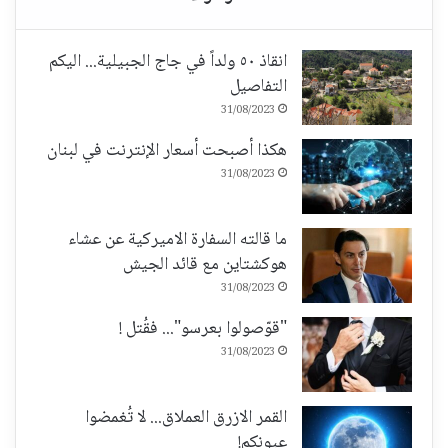
انقاذ ٥٠ ولداً في جاج الجبيلية... اليكم
التفاصيل
31/08/2023
هكذا أصبحت أسعار الإنترنت في لبنان
31/08/2023
ما قالته السفارة الاميركية عن عشاء
هوكشتاين مع قائد الجيش
31/08/2023
"قوّصولوا بعرسو"... فقُتل !
31/08/2023
القمر الازرق العملاق... لا تُغمضوا
عيونكم!