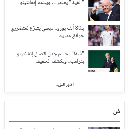
"الفيفا" يعتذر… ويدعم إنفانتينو
بـ80 ألف يورو.. ميسي يتبرّع لمتضرري
حرائق مدريد
"فيفا" يحسم جدل اتصال إنفانتينو
بترامب.. ويكشف الحقيقة
اظهر المزيد
فن