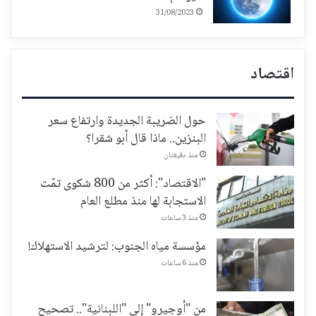
31/08/2023
اقتصاد
حول الضريبة الجديدة وارتفاع سعر
البنزين.. ماذا قال أبو شقرا؟
منذ دقيقتان
"الاقتصاد": أكثر من 800 شكوى تمّت
الاستجابة لها منذ مطلع العام
منذ 3 ساعات
مؤسسة مياه الجنوب: لترشيد الاستهلاك!
منذ 6 ساعات
من "أوجيرو" إلى "اللبنانية".. تصحيح