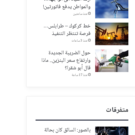
والمواطن يدفع فاتورتين!
منذ ساعتين
خط كركوك – طرابلس…
فرصة تنتظر التنفيذ
منذ 3 ساعات
حول الضريبة الجديدة
وارتفاع سعر البنزين.. ماذا
قال أبو شقرا؟
منذ 17 ساعة
متفرقات
بالصور: السائق كان بحالة