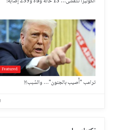
الكوليرا تتفشّى… 13 حالة وفاة و239 إصابة!
Featured
ترامب "أُصيب بالجنون"… والسّبب؟!
ا