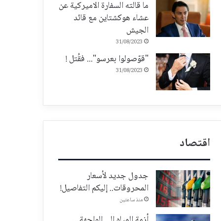
ما قالته السفارة الاميركية عن
عشاء هوكشتاين مع قائد
الجيش
31/08/2023
"قوّصولوا بعرسو"... فقُتل !
31/08/2023
اقتصاد
جدول جديد لأسعار
المحروقات.. إليكم التفاصيل!
منذ ساعتين
أزمة المياه الى الواجهة…