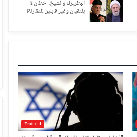
البطريرك والشيخ.. خطان لا
يلتقيان وغير قابلين للمقارنة!
Featured