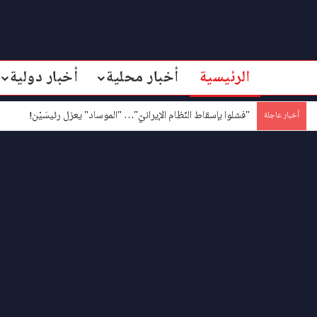
الرئيسية
أخبار محلية
أخبار دولية
"فشلوا بإسقاط النّظام الإيرانيّ"… "الموساد" يعزل رئيسَيْن!
أخبار عاجلة