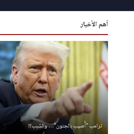
أهم الأخبار
ترامب "أُصيب بالجنون"… والسّبب؟!