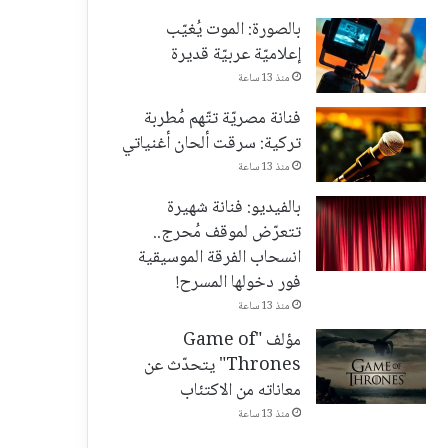
بالصورة: الموت يُغيّب
إعلاميّة عربيّة قديرة
منذ 13 ساعة
فنانة مصريّة تتّهم مُطربة
تركية: سرقت ألحان أغنياتي
منذ 13 ساعة
بالفيديو: فنانة شهيرة
تتعرّض لموقف مُحرج..
انسحاب الفرقة الموسيقية
فور دخولها المسرح!
منذ 13 ساعة
مؤلف "Game of
Thrones" يتحدّث عن
معاناته من الاكتئاب
منذ 13 ساعة