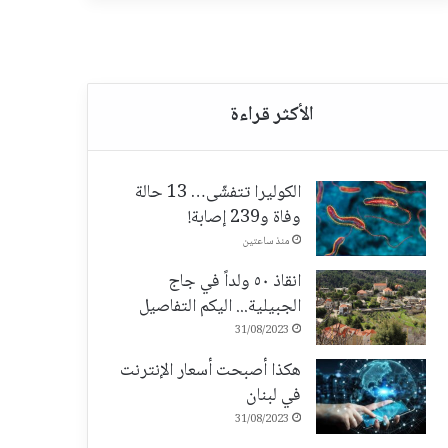
الكوليرا تتفشّى… 13 حالة
وفاة و239 إصابة!
منذ ساعتين
انقاذ ٥٠ ولداً في جاج
الجبيلية... اليكم التفاصيل
31/08/2023
هكذا أصبحت أسعار الإنترنت
في لبنان
31/08/2023