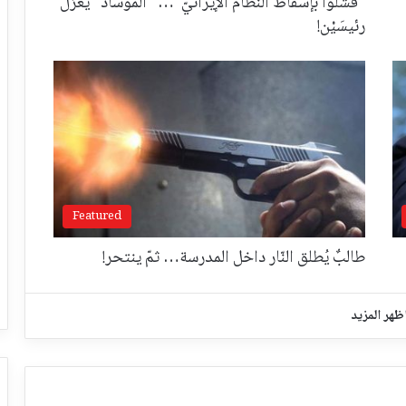
"فشلوا بإسقاط النّظام الإيرانيّ"… "الموساد" يعزل
رئيسَيْن!
Featured
طالبٌ يُطلق النّار داخل المدرسة… ثمّ ينتحر!
ظهر المزيد