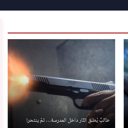
طالبٌ يُطلق النّار داخل المدرسة… ثمّ ينتحر!