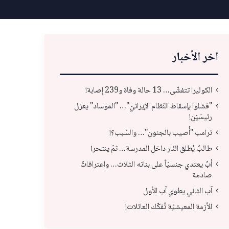
اخر الأخبار
الكوليرا تتفشّى… 13 حالة وفاة و239 إصابة!
"فشلوا بإسقاط النّظام الإيرانيّ"… "الموساد" يعزل
رئيسَيْن!
ترامب "أُصيب بالجنون"… والسّبب؟!
طالبٌ يُطلق النّار داخل المدرسة… ثمّ ينتحر!
أبٌ يعتدي جنسيّاً على بناته الثلاث… واعترافاتٌ
صادمة
آب الثاني يطوي آب الأول
أبٌ يعتدي جنسيّاً على بناته الثلاث… واعترافاتٌ
الأزمة المعيشيّة تُفكّك العائلات!
صادمة
آب 