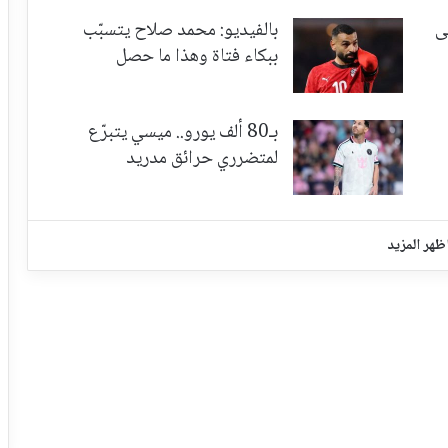
ى
بالفيديو: محمد صلاح يتسبّب
ببكاء فتاة وهذا ما حصل
بـ80 ألف يورو.. ميسي يتبرّع
لمتضرري حرائق مدريد
ظهر المزيد