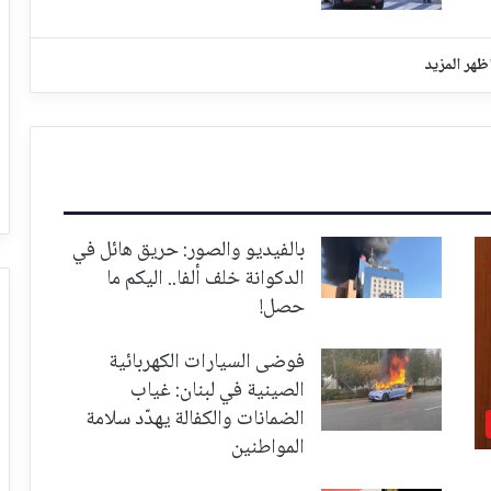
ظهر المزيد
بالفيديو والصور: حريق هائل في
الدكوانة خلف ألفا.. اليكم ما
حصل!
فوضى السيارات الكهربائية
الصينية في لبنان: غياب
الضمانات والكفالة يهدّد سلامة
المواطنين