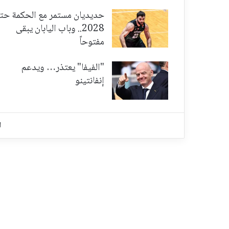
حديديان مستمر مع الحكمة حت
2028.. وباب اليابان يبقى
مفتوحاً
"الفيفا" يعتذر… ويدعم
إنفانتينو
ا