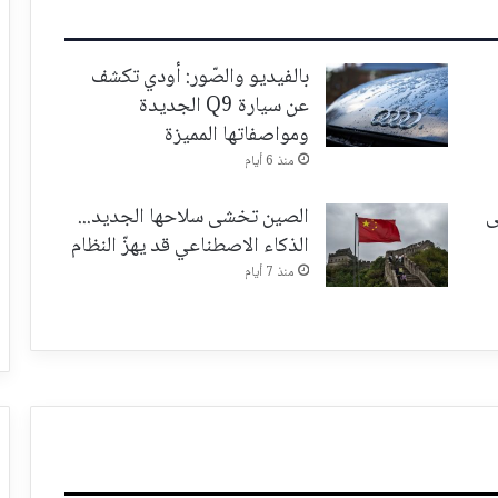
بالفيديو والصّور: أودي تكشف
عن سيارة Q9 الجديدة
ومواصفاتها المميزة
منذ 6 أيام
ى
الصين تخشى سلاحها الجديد...
الذكاء الاصطناعي قد يهزّ النظام
منذ 7 أيام