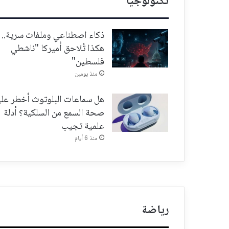
تكنولوجيا
ذكاء اصطناعي وملفات سرية..
هكذا تُلاحق أميركا "ناشطي
فلسطين"
منذ يومين
هل سماعات البلوتوث أخطر عل
صحة السمع من السلكية؟ أدلة
علمية تجيب
منذ 6 أيام
رياضة