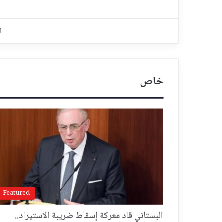
ا
خاص
Featured
البستاني قاد معركة إسقاط ضريبة الاستيراد..