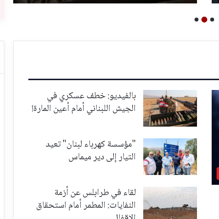
بالفيديو: خطف عسكري في
الجيش اللبناني أمام أعين المارة!
"مؤسسة كهرباء لبنان" تعيد
التيار إلى دير ميماس
لقاء في طرابلس عن أزمة
النفايات: المطمر أمام استحقاق
الإقفال