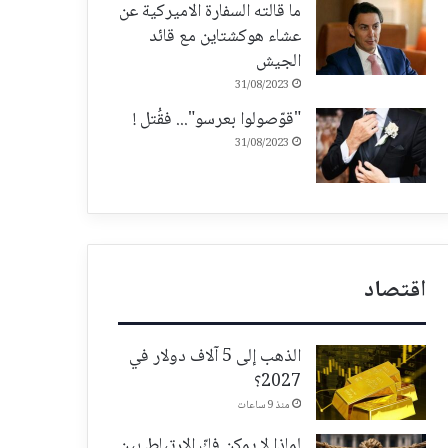
ما قالته السفارة الاميركية عن
عشاء هوكشتاين مع قائد
الجيش
31/08/2023
"قوّصولوا بعرسو"... فقُتل !
31/08/2023
اقتصاد
الذهب إلى 5 آلاف دولار في
2027؟
منذ 9 ساعات
لماذا لا يمكن فكّ الارتباط بين