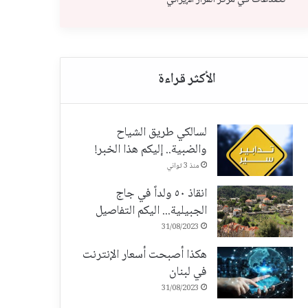
لسالكي طريق الشياح
والضبية.. إليكم هذا الخبر!
منذ 3 ثواني
انقاذ ٥٠ ولداً في جاج
الجبيلية... اليكم التفاصيل
31/08/2023
هكذا أصبحت أسعار الإنترنت
في لبنان
31/08/2023