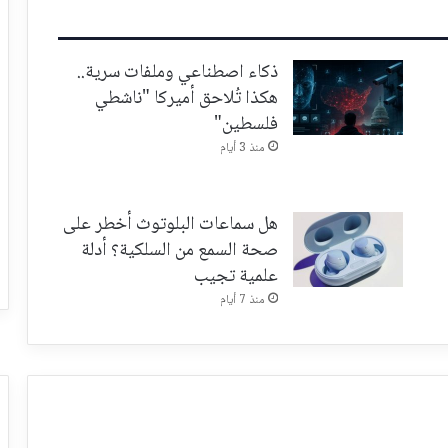
ذكاء اصطناعي وملفات سرية..
هكذا تُلاحق أميركا "ناشطي
فلسطين"
منذ 3 أيام
هل سماعات البلوتوث أخطر على
صحة السمع من السلكية؟ أدلة
علمية تجيب
منذ 7 أيام