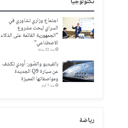
تكنولوجيا
اجتماع وزاري تشاوري في
السراي لبحث مشروع
"الجمهورية القائمة على الذكاء
الاصطناعي"
منذ 22 ساعة
بالفيديو والصّور: أودي تكشف
عن سيارة Q9 الجديدة
ومواصفاتها المميزة
منذ 7 أيام
رياضة