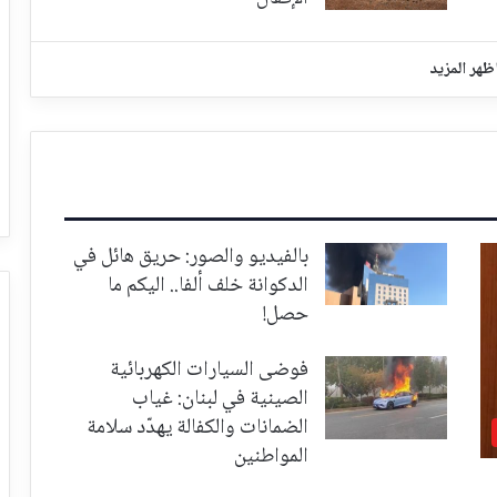
ظهر المزيد
بالفيديو والصور: حريق هائل في
الدكوانة خلف ألفا.. اليكم ما
حصل!
فوضى السيارات الكهربائية
الصينية في لبنان: غياب
الضمانات والكفالة يهدّد سلامة
المواطنين