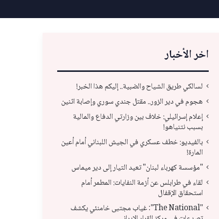
اخر الأخبار
لسالكي طريق الشياح والضبية.. إليكم هذا الخبر!
هجوم في دير الزور.. مقتل جندي سوري وإصابة اثنين
إعلام إسرائيلي: خلاف بين وزارتي الدفاع والمالية
بسبب نتنياهو!
بالفيديو: خطف عسكري في الجيش اللبناني أمام أعين
المارة!
"مؤسسة كهرباء لبنان" تعيد التيار إلى دير ميماس
لقاء في طرابلس عن أزمة النفايات: المطمر أمام
لقا
استحقاق الإقفال
"مؤسسة كهرباء لبنان" تعيد التيار إلى دير ميماس
است
"The National": غياب مجتبى خامنئي يكشف
تصدعات في مركز القرار الإيراني