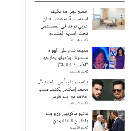
خضع لجراحة دقيقة
استمرت 6 ساعات.. فنان
عربي يرقد في المستشفى
تحت العناية المُشددة
منذ 6 ساعات
مذيعة تنام على الهواء
مباشرة.. وزميلها يمازحها:
"الأميرة النائمة"!
منذ 6 ساعات
بالفيديو: تبرأ من "الحزب"..
محمد إسكندر يكشف سبب
خلافه مع ابنه فارس!
منذ 7 ساعات
ماثيو ماكونهي وزوجته
يلتقيان البابا لاوون
منذ 19 ساعة