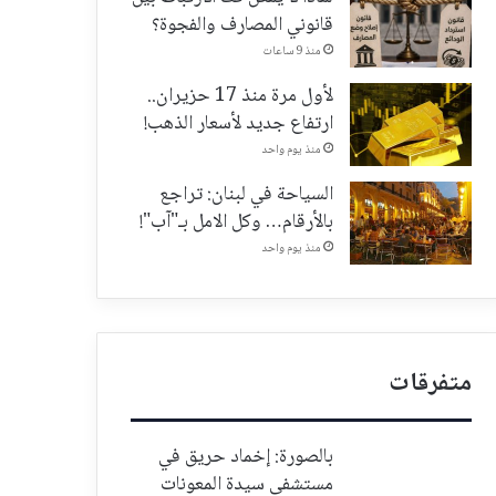
قانوني المصارف والفجوة؟
منذ 9 ساعات
لأول مرة منذ 17 حزيران..
ارتفاع جديد لأسعار الذهب!
منذ يوم واحد
السياحة في لبنان: تراجع
بالأرقام… وكل الامل بـ"آب"!
منذ يوم واحد
متفرقات
بالصورة: إخماد حريق في
مستشفى سيدة المعونات