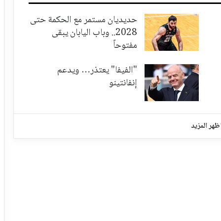
حديديان مستمر مع الحكمة حتى
2028.. وباب اليابان يبقى
مفتوحاً
"الفيفا" يعتذر… ويدعم
إنفانتينو
ظهر المزيد