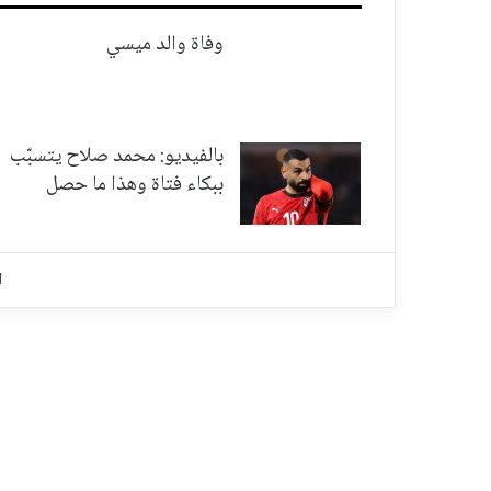
وفاة والد ميسي
بالفيديو: محمد صلاح يتسبّب
ببكاء فتاة وهذا ما حصل
ا