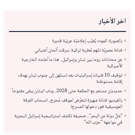
اخر الأخبار
بالصورة: الموت يُغيّب إعلاميّة عربيّة قديرة
فنانة مصريّة تتّهم مُطربة تركية: سرقت ألحان أغنياتي
عن محادثات روما بين لبنان وإسرائيل.. هذا ما أعلنته الخارجية
الأميركية
توقيف 10 فتيات إسرائيليات بعد تسللهن إلى جنوب لبنان بهدف
إقامة مستوطنة
حديديان مستمر مع الحكمة حتى 2028.. وباب اليابان يبقى مفتوحاً
بالفيديو: فنانة شهيرة تتعرّض لموقف مُحرج.. انسحاب الفرقة
الموسيقية فور دخولها المسرح!
"شلّ دولة من البحر".. صحيفة تكشف استراتيجية إسرائيل البحرية
في مواجهة "حزب الله"