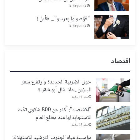
31/08/2023
"قوّصولوا بعرسو"... فقُتل !
31/08/2023
اقتصاد
حول الضريبة الجديدة وارتفاع سعر
البنزين.. ماذا قال أبو شقرا؟
منذ 11 ساعة
"الاقتصاد": أكثر من 800 شكوى تمّت
الاستجابة لها منذ مطلع العام
منذ 15 ساعة
مؤسسة مياه الجنوب: لترشيد الاستهلاك!