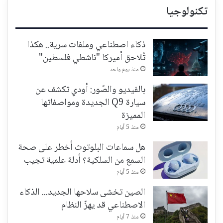
تكنولوجيا
ذكاء اصطناعي وملفات سرية.. هكذا
تُلاحق أميركا "ناشطي فلسطين"
منذ يوم واحد
بالفيديو والصّور: أودي تكشف عن
سيارة Q9 الجديدة ومواصفاتها
المميزة
منذ 5 أيام
هل سماعات البلوتوث أخطر على صحة
السمع من السلكية؟ أدلة علمية تجيب
منذ 5 أيام
الصين تخشى سلاحها الجديد... الذكاء
الاصطناعي قد يهزّ النظام
منذ 7 أيام