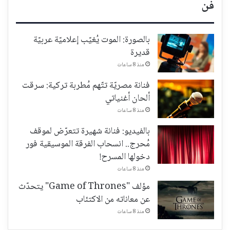
فن
بالصورة: الموت يُغيّب إعلاميّة عربيّة
قديرة
منذ 8 ساعات
فنانة مصريّة تتّهم مُطربة تركية: سرقت
ألحان أغنياتي
منذ 8 ساعات
بالفيديو: فنانة شهيرة تتعرّض لموقف
مُحرج.. انسحاب الفرقة الموسيقية فور
دخولها المسرح!
منذ 8 ساعات
مؤلف "Game of Thrones" يتحدّث
عن معاناته من الاكتئاب
منذ 8 ساعات