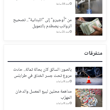
منذ 18 ساعة
من "أوجيرو" إلى "اللبنانية".. تصحيح
الرواتب يصطدم بالتمويل
منذ 21 ساعة
متفرقات
بالصور: السائق كان بحالة ثمالة.. حادث
مروع تحت جسر الخناق في طرابلس
منذ 8 ساعات
مداهمة محلين لبيع المعسل والدخان
المهرّب
منذ 8 ساعات