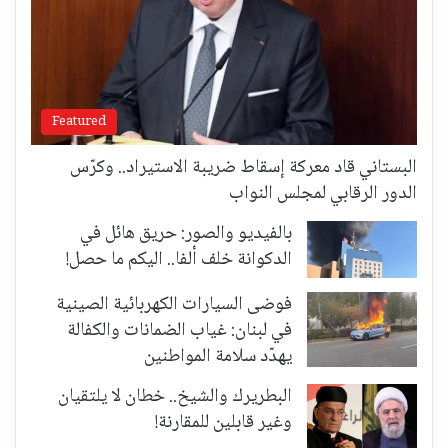
Featured
البستاني قاد معركة إسقاط ضريبة الاستيراد.. وكرّس
الدور الرقابي لمجلس النواب
بالفيديو والصور: حريق هائل في
الدكوانة خلف ألفا.. اليكم ما حصل!
فوضى السيارات الكهربائية الصينية
في لبنان: غياب الضمانات والكفالة
يهدّد سلامة المواطنين
البطريرك والشيخ.. خطان لا يلتقيان
وغير قابلين للمقارنة!