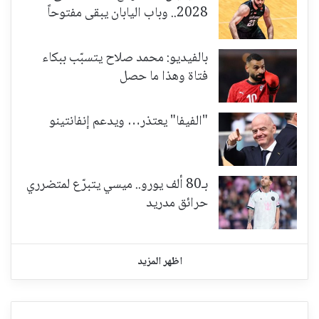
2028.. وباب اليابان يبقى مفتوحاً
بالفيديو: محمد صلاح يتسبّب ببكاء
فتاة وهذا ما حصل
"الفيفا" يعتذر… ويدعم إنفانتينو
بـ80 ألف يورو.. ميسي يتبرّع لمتضرري
حرائق مدريد
اظهر المزيد