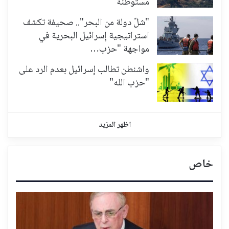
مستوطنة
"شلّ دولة من البحر".. صحيفة تكشف
استراتيجية إسرائيل البحرية في
مواجهة "حزب…
واشنطن تطالب إسرائيل بعدم الرد على
"حزب الله"
اظهر المزيد
خاص