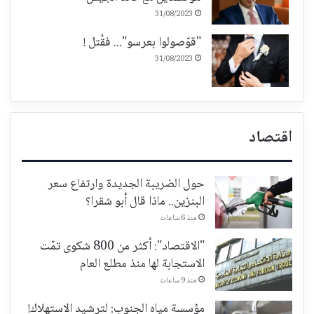
31/08/2023
"قوّصولوا بعرسو"... فقُتل !
31/08/2023
اقتصاد
حول الضريبة الجديدة وارتفاع سعر
البنزين.. ماذا قال أبو شقرا؟
منذ 6 ساعات
"الاقتصاد": أكثر من 800 شكوى تمّت
الاستجابة لها منذ مطلع العام
منذ 9 ساعات
مؤسسة مياه الجنوب: لترشيد الاستهلاك!