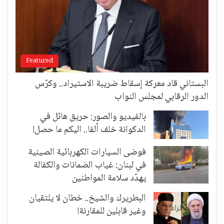
Featured
البستاني قاد معركة إسقاط ضريبة الاستيراد.. وكرّس
الدور الرقابي لمجلس النواب
بالفيديو والصور: حريق هائل في
الدكوانة خلف ألفا.. اليكم ما حصل!
فوضى السيارات الكهربائية الصينية
في لبنان: غياب الضمانات والكفالة
يهدّد سلامة المواطنين
البطريرك والشيخ.. خطان لا يلتقيان
وغير قابلين للمقارنة!