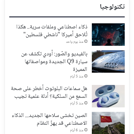
تكنولوجيا
ذكاء اصطناعي وملفات سرية.. هكذا
تُلاحق أميركا "ناشطي فلسطين"
منذ يوم واحد
بالفيديو والصّور: أودي تكشف عن
سيارة Q9 الجديدة ومواصفاتها
المميزة
منذ 5 أيام
هل سماعات البلوتوث أخطر على صحة
السمع من السلكية؟ أدلة علمية تجيب
منذ 5 أيام
الصين تخشى سلاحها الجديد... الذكاء
الاصطناعي قد يهزّ النظام
منذ 6 أيام