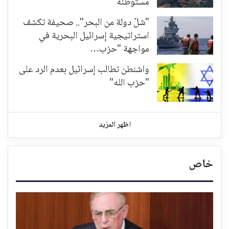
مستوطنة
"شلّ دولة من البحر".. صحيفة تكشف
استراتيجية إسرائيل البحرية في
مواجهة "حزب…
واشنطن تطالب إسرائيل بعدم الرد على
"حزب الله"
اظهر المزيد
خاص