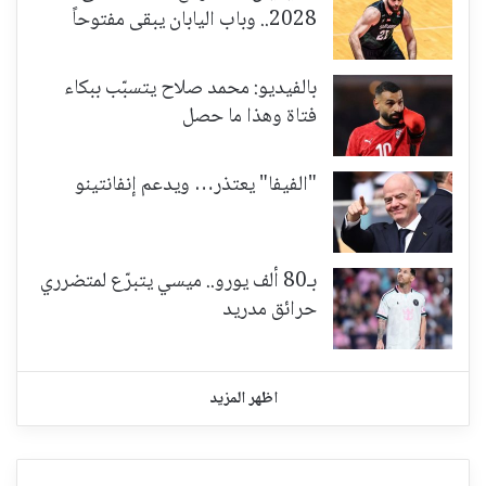
2028.. وباب اليابان يبقى مفتوحاً
بالفيديو: محمد صلاح يتسبّب ببكاء
فتاة وهذا ما حصل
"الفيفا" يعتذر… ويدعم إنفانتينو
بـ80 ألف يورو.. ميسي يتبرّع لمتضرري
حرائق مدريد
اظهر المزيد