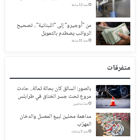
منذ 12 ساعة
من "أوجيرو" إلى "اللبنانية".. تصحيح
الرواتب يصطدم بالتمويل
منذ 15 ساعة
متفرقات
بالصور: السائق كان بحالة ثمالة.. حادث
مروع تحت جسر الخناق في طرابلس
منذ ساعتين
مداهمة محلين لبيع المعسل والدخان
المهرّب
منذ 3 ساعات