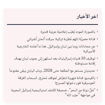
اخر الأخبار
بالصورة: الموت يُغيّب إعلاميّة عربيّة قديرة
فنانة مصريّة تتّهم مُطربة تركية: سرقت ألحان أغنياتي
عن محادثات روما بين لبنان وإسرائيل.. هذا ما أعلنته الخارجية
الأميركية
توقيف 10 فتيات إسرائيليات بعد تسللهن إلى جنوب لبنان بهدف
إقامة مستوطنة
حديديان مستمر مع الحكمة حتى 2028.. وباب اليابان يبقى مفتوحاً
بالفيديو: فنانة شهيرة تتعرّض لموقف مُحرج.. انسحاب الفرقة
الموسيقية فور دخولها المسرح!
"شلّ دولة من البحر".. صحيفة تكشف استراتيجية إسرائيل البحرية
في مواجهة "حزب الله"