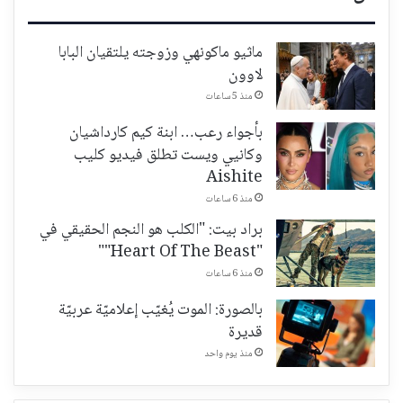
ماثيو ماكونهي وزوجته يلتقيان البابا
لاوون
منذ 5 ساعات
بأجواء رعب… ابنة كيم كارداشيان
وكانيي ويست تطلق فيديو كليب
Aishite
منذ 6 ساعات
براد بيت: "الكلب هو النجم الحقيقي في
"Heart Of The Beast""
منذ 6 ساعات
بالصورة: الموت يُغيّب إعلاميّة عربيّة
قديرة
منذ يوم واحد