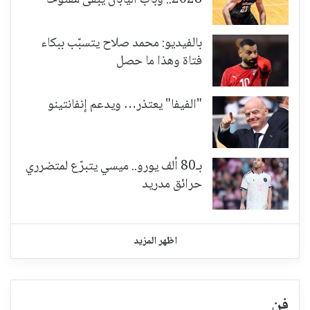
2028.. وباب اليابان يبقى مفتوحاً
بالفيديو: محمد صلاح يتسبّب ببكاء
فتاة وهذا ما حصل
"الفيفا" يعتذر… ويدعم إنفانتينو
بـ80 ألف يورو.. ميسي يتبرّع لمتضرري
حرائق مدريد
اظهر المزيد
فن