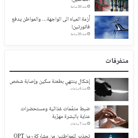
منذ 20 ساعة
أزمة المياه الى الواجهة… والمواطن يدفع
فاتورتين!
منذ 20 ساعة
متفرقات
إشكال ينتهي بطعنة سكين وإصابة شخص
منذ 6 ساعات
ضبط متمّمات غذائية ومستحضرات
عناية بالبشرة مهرّبة
منذ 7 ساعات
تحذير للمواطنين من مشاركة رمز OPT