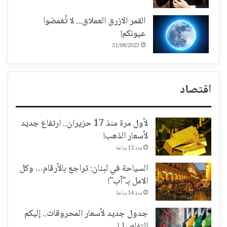
القمر الازرق العملاق... لا تُغمضوا
عيونكم!
31/08/2023
اقتصاد
لأول مرة منذ 17 حزيران.. ارتفاع جديد
لأسعار الذهب!
منذ 12 ساعة
السياحة في لبنان: تراجع بالأرقام… وكل
الامل بـ"آب"!
منذ 14 ساعة
جدول جديد لأسعار المحروقات.. إليكم
التفاصيل!