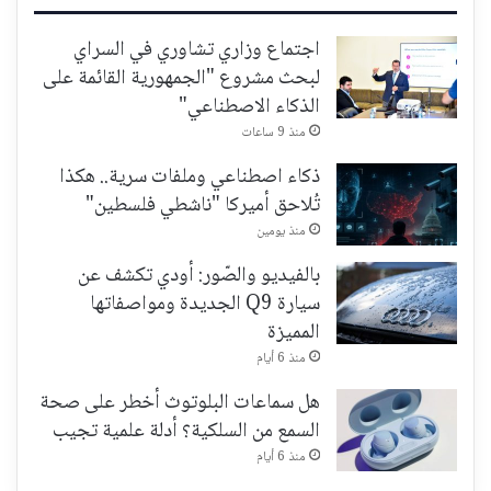
اجتماع وزاري تشاوري في السراي
لبحث مشروع "الجمهورية القائمة على
الذكاء الاصطناعي"
منذ 9 ساعات
ذكاء اصطناعي وملفات سرية.. هكذا
تُلاحق أميركا "ناشطي فلسطين"
منذ يومين
بالفيديو والصّور: أودي تكشف عن
سيارة Q9 الجديدة ومواصفاتها
المميزة
منذ 6 أيام
هل سماعات البلوتوث أخطر على صحة
السمع من السلكية؟ أدلة علمية تجيب
منذ 6 أيام