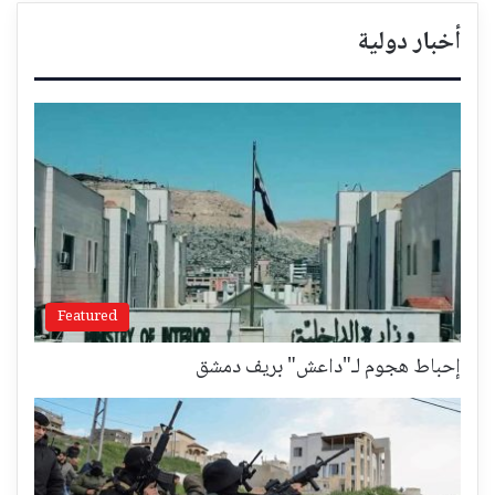
أخبار دولية
Featured
إحباط هجوم لـ"داعش" بريف دمشق