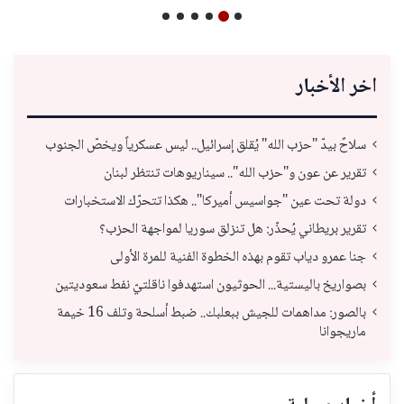
اخر الأخبار
سلاحٌ بيدّ "حزب الله" يُقلق إسرائيل.. ليس عسكرياً ويخصّ الجنوب
تقرير عن عون و"حزب الله".. سيناريوهات تنتظر لبنان
دولة تحت عين "جواسيس أميركا".. هكذا تتحرّك الاستخبارات
تقرير بريطاني يُحذّر: هل تنزلق سوريا لمواجهة الحزب؟
جنا عمرو دياب تقوم بهذه الخطوة الفنية للمرة الأولى
بصواريخ باليستية... الحوثيون استهدفوا ناقلتيّ نفط سعوديتين
بالصور: مداهمات للجيش ببعلبك.. ضبط أسلحة وتلف 16 خيمة
ماريجوانا