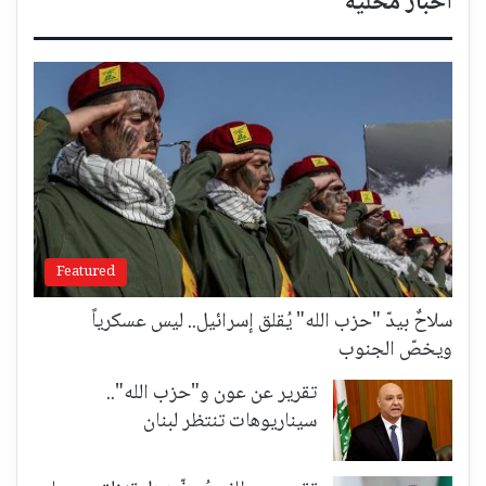
أخبار محلية
Featured
سلاحٌ بيدّ "حزب الله" يُقلق إسرائيل.. ليس عسكرياً
ويخصّ الجنوب
تقرير عن عون و"حزب الله"..
سيناريوهات تنتظر لبنان