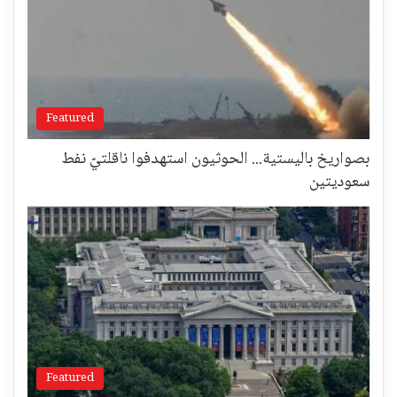
Featured
بصواريخ باليستية... الحوثيون استهدفوا ناقلتيّ نفط
سعوديتين
Featured