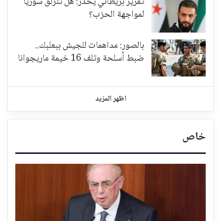
تقرير بريطاني يُحذّر: هل تنزلق سوريا
لمواجهة الحزب؟
بالصور: مداهمات للجيش ببعلبك..
ضبط أسلحة وتلف 16 خيمة ماريجوانا
اظهر المزيد
خاص