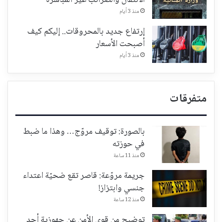
الانتقال والضرائب غير المباشرة
منذ 3 أيام
إرتفاع جديد بالمحروقات.. إليكم كيف
أصبحت الأسعار
منذ 3 أيام
متفرقات
بالصورة: توقيف مروّج… وهذا ما ضبط
في حوزته
منذ 11 ساعة
جريمة مروّعة: قاصر تقع ضحيّة اعتداء
جنسي وابتزاز!
منذ 12 ساعة
توضيح من قوى الأمن عن جهوزية أحد