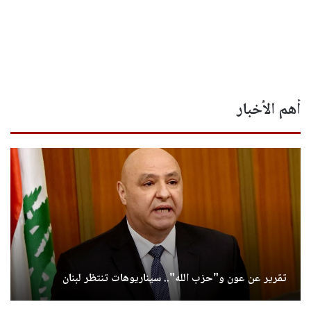
أهم الأخبار
تقرير عن عون و"حزب الله".. سيناريوهات تنتظر لبنان