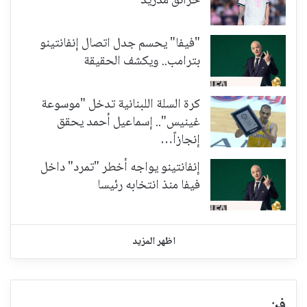
حرائق مدريد
"فيفا" يحسم جدل اتصال إنفانتينو
بترامب.. ويكشف الحقيقة
كرة السلة اللبنانية تدخل "موسوعة
غينيس".. إسماعيل أحمد يحقق
إنجازاً…
إنفانتينو يواجه أخطر "تمرد" داخل
فيفا منذ انتخابه رئيسا
اظهر المزيد
فن