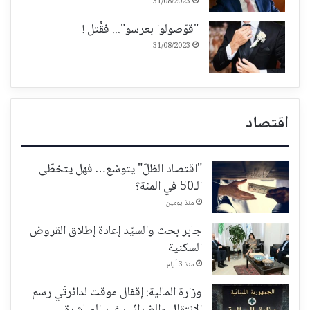
31/08/2023
"قوّصولوا بعرسو"... فقُتل !
31/08/2023
اقتصاد
"اقتصاد الظلّ" يتوسّع… فهل يتخطّى
الـ50 في المئة؟
منذ يومين
جابر بحث والسيّد إعادة إطلاق القروض
السكنية
منذ 3 أيام
وزارة المالية: إقفال موقت لدائرتَي رسم