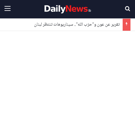
بحث عن
القا
تقرير عن عون و"حزب الله".. سيناريوهات تنتظر لبنان