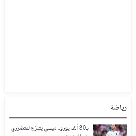
رياضة
بـ80 ألف يورو.. ميسي يتبرّع لمتضرري