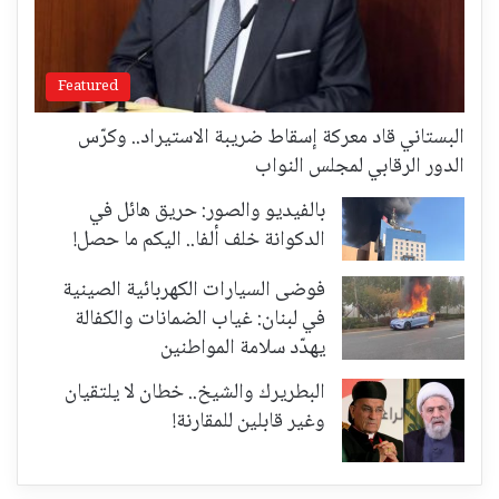
Featured
البستاني قاد معركة إسقاط ضريبة الاستيراد.. وكرّس
الدور الرقابي لمجلس النواب
بالفيديو والصور: حريق هائل في
الدكوانة خلف ألفا.. اليكم ما حصل!
فوضى السيارات الكهربائية الصينية
في لبنان: غياب الضمانات والكفالة
يهدّد سلامة المواطنين
البطريرك والشيخ.. خطان لا يلتقيان
وغير قابلين للمقارنة!