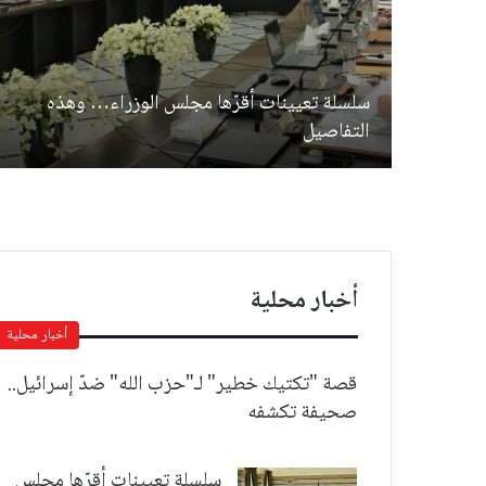
سلسلة تعيينات أقرّها مجلس الوزراء… وهذه
التفاصيل
أخبار محلية
أخبار محلية
قصة "تكتيك خطير" لـ"حزب الله" ضدّ إسرائيل..
صحيفة تكشفه
سلسلة تعيينات أقرّها مجلس