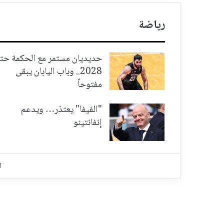
رياضة
حديديان مستمر مع الحكمة حت
2028.. وباب اليابان يبقى
مفتوحاً
"الفيفا" يعتذر… ويدعم
إنفانتينو
ا