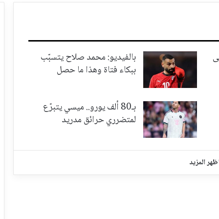
ى
بالفيديو: محمد صلاح يتسبّب
ببكاء فتاة وهذا ما حصل
بـ80 ألف يورو.. ميسي يتبرّع
لمتضرري حرائق مدريد
ظهر المزيد