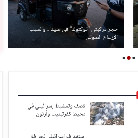
حجز مركبتي "توكتوك" في صيدا.. والسبب
الإزعاج الصوتي
قصف وتمشيط إسرائيلي في
محيط كفرتبنيت وأرنون
استهداف إسرائيلي لجرافة