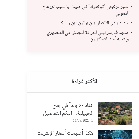
حجز مركبتي "توكتوك" في صيدا.. والسبب الإزعاج
الصوتي
ماذا دار في الاتصال بين بوتين وبن زايد؟
است
استهداف إسرائيلي لجرافة للجيش في المنصوري..
ماذا دار في الاتصال بين بوتين وبن زايد؟
وإص
وإصابة أحد العسكريين
انقاذ ٥٠ ولداً في جاج
الجبيلية... اليكم التفاصيل
31/08/2023
هكذا أصبحت أسعار الإنترنت