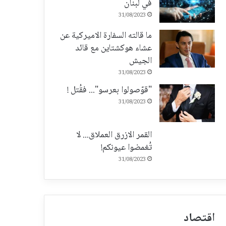
في لبنان
31/08/2023
ما قالته السفارة الاميركية عن
عشاء هوكشتاين مع قائد
الجيش
31/08/2023
"قوّصولوا بعرسو"... فقُتل !
31/08/2023
القمر الازرق العملاق... لا
تُغمضوا عيونكم!
31/08/2023
اقتصاد