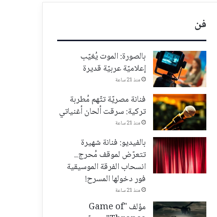
فن
بالصورة: الموت يُغيّب
إعلاميّة عربيّة قديرة
منذ 21 ساعة
فنانة مصريّة تتّهم مُطربة
تركية: سرقت ألحان أغنياتي
منذ 21 ساعة
بالفيديو: فنانة شهيرة
تتعرّض لموقف مُحرج..
انسحاب الفرقة الموسيقية
فور دخولها المسرح!
منذ 21 ساعة
مؤلف "Game of