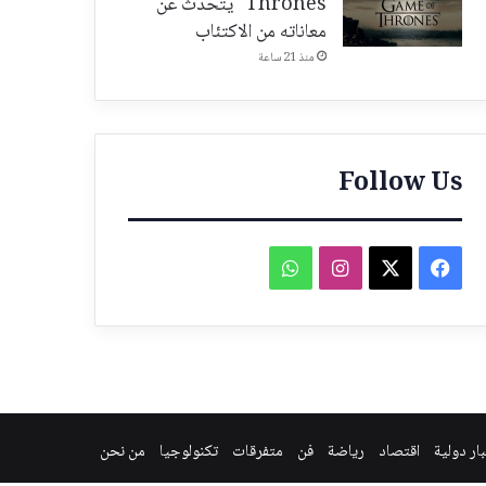
Thrones" يتحدّث عن
معاناته من الاكتئاب
منذ 21 ساعة
Follow Us
فيسبوك
‫X
انستقرام
واتساب
ار دولية
اقتصاد
رياضة
فن
متفرقات
تكنولوجيا
من نحن