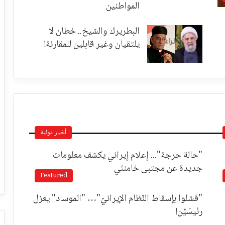
المواطنين
البطريرك والشيخ.. خطان لا
يلتقيان وغير قابلين للمقارنة!
أخبار دولية
"حالة حرجة"... إعلام إيراني يكشف معلومات
جديدة عن مجتبى خامنئي
Featured
"فشلوا بإسقاط النّظام الإيرانيّ"… "الموساد" يعزل
رئيسَيْن!