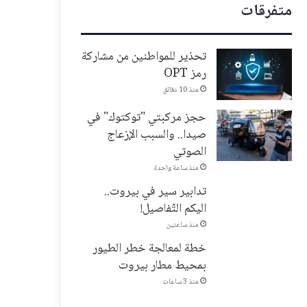
متفرقات
تحذير للمواطنين من مشاركة
رمز OPT
منذ 10 دقائق
حجز مركبتي "توكتوك" في
صيدا.. والسبب الإزعاج
الصوتي
منذ ساعة واحدة
تدابير سير في بيروت..
اليكم التّفاصيل!
منذ ساعتين
خطة لمعالجة خطر الطيور
بمحيط مطار بيروت
منذ 3 ساعات