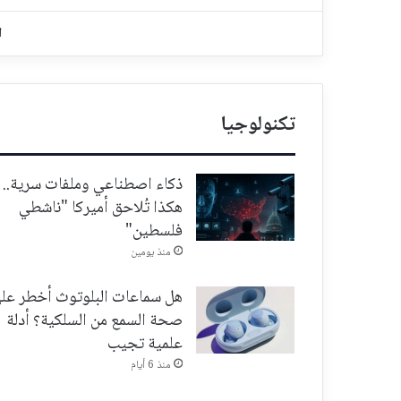
ا
تكنولوجيا
ذكاء اصطناعي وملفات سرية..
هكذا تُلاحق أميركا "ناشطي
فلسطين"
منذ يومين
هل سماعات البلوتوث أخطر عل
صحة السمع من السلكية؟ أدلة
علمية تجيب
منذ 6 أيام