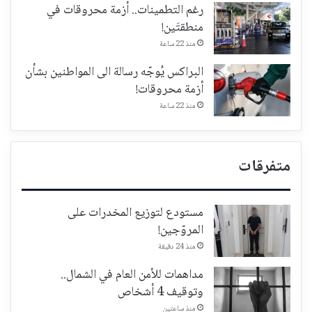
رغم التطمينات.. أزمة محروقات في
منطقتَين!
منذ 22 ساعة
البراكس يُوجّه رسالة الى المواطنين بشأن
أزمة محروقات!
منذ 22 ساعة
متفرقات
مستودع لتوزيع المخدرات على
المروّجين!
منذ 24 دقيقة
مداهمات للأمن العام في الشمال..
وتوقيف 4 أشخاص
منذ ساعتين