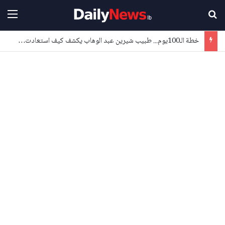
بحث عن
القا
خطة الـ100يوم... طبيب شيرين عبد الوهاب يكشف كيف استعادت ألقها