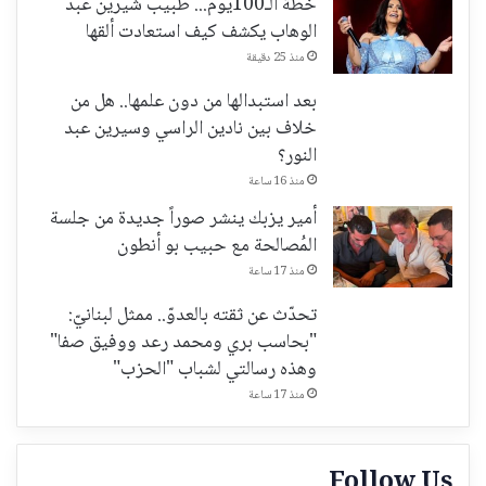
خطة الـ100يوم... طبيب شيرين عبد
الوهاب يكشف كيف استعادت ألقها
منذ 25 دقيقة
بعد استبدالها من دون علمها.. هل من
خلاف بين نادين الراسي وسيرين عبد
النور؟
منذ 16 ساعة
أمير يزبك ينشر صوراً جديدة من جلسة
المُصالحة مع حبيب بو أنطون
منذ 17 ساعة
تحدّث عن ثقته بالعدوّ.. ممثل لبنانيّ:
"بحاسب بري ومحمد رعد ووفيق صفا"
وهذه رسالتي لشباب "الحزب"
منذ 17 ساعة
Follow Us