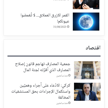
القمر الازرق العملاق... لا تُغمضوا
عيونكم!
31/08/2023
اقتصاد
جمعية المصارف تهاجم قانون إصلاح
المصارف الذي أقرّته لجنة المال
منذ ساعتين
كركي: الادّعاء على أجراء وهميّين
واستكمال الإجراءات بحق المستشفيات
المخالفة
منذ ساعتين