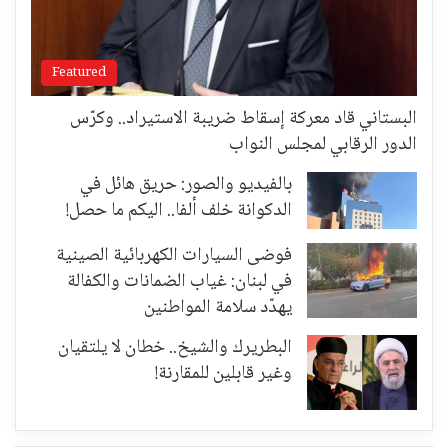
Featured
البستاني قاد معركة إسقاط ضريبة الاستيراد.. وكرّس
الدور الرقابي لمجلس النواب
بالفيديو والصور: حريق هائل في
الدكوانة خلف ألفا.. اليكم ما حصل!
فوضى السيارات الكهربائية الصينية
في لبنان: غياب الضمانات والكفالة
يهدّد سلامة المواطنين
البطريرك والشيخ.. خطان لا يلتقيان
وغير قابلين للمقارنة!