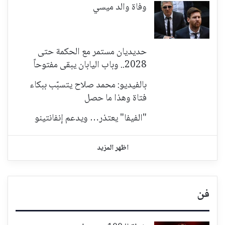
وفاة والد ميسي
حديديان مستمر مع الحكمة حتى
2028.. وباب اليابان يبقى مفتوحاً
بالفيديو: محمد صلاح يتسبّب ببكاء
فتاة وهذا ما حصل
"الفيفا" يعتذر… ويدعم إنفانتينو
اظهر المزيد
فن