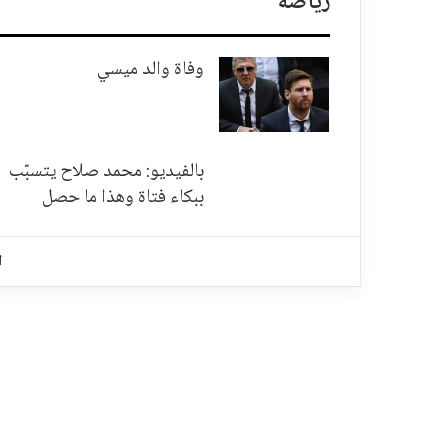
رياضة
وفاة والد ميسي
بالفيديو: محمد صلاح يتسبّب
ببكاء فتاة وهذا ما حصل
ا