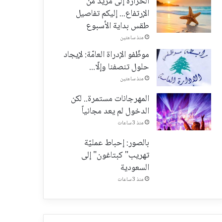
الحرارة إلى مزيد من
الإرتفاع... إليكم تفاصيل
طقس بداية الأسبوع
منذ ساعتين
موظّفو الإدراة العامّة: لإيجاد
حلول تنصفنا وإلّا...
منذ ساعتين
المهرجانات مستمرة.. لكن
الدخول لم يعد مجانياً
منذ 3 ساعات
بالصور: إحباط عمليّة
تهريب" كبتاغون" إلى
السعودية
منذ 3 ساعات