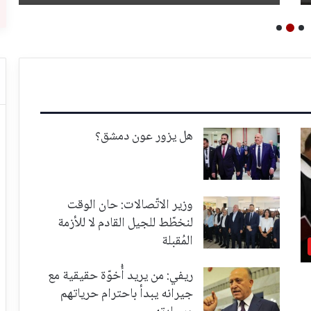
هل يزور عون دمشق؟
وزير الاتّصالات: حان الوقت
لنخطّط للجيل القادم لا للأزمة
المُقبلة
ريفي: من يريد أُخوّة حقيقية مع
جيرانه يبدأ باحترام حرياتهم