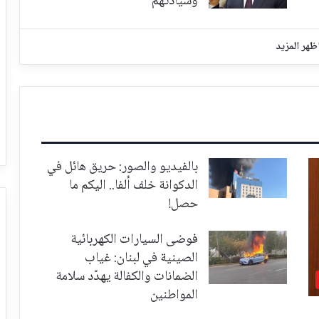
وسيادتهم
ظهر المزيد
بالفيديو والصور: حريق هائل في
الدكوانة خلف ألفا.. اليكم ما
حصل!
فوضى السيارات الكهربائية
الصينية في لبنان: غياب
الضمانات والكفالة يهدّد سلامة
المواطنين