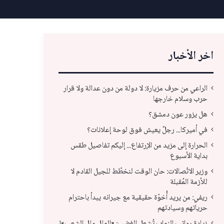
اخر الأخبار
الراعي من حرف مزيارة: لا دولة من دون عدالة ولا قرار
حرب وسلام خارجها
هل يزور عون دمشق؟
في أميركا... رجلٌ يعيش فوق لوحة إعلانات؟
الحرارة إلى مزيد من الإرتفاع... إليكم تفاصيل طقس
بداية الأسبوع
وزير الاتّصالات: حان الوقت لنخطّط للجيل القادم لا
للأزمة المُقبلة
وزير الاتّصالات: حان الوقت لنخطّط للجيل القادم لا
ريف
ريفي: من يريد أُخوّة حقيقية مع جيرانه يبدأ باحترام
حرياتهم وسيادتهم
للأزمة المُقبلة
باح
زيادة رواتب النواب تُشعل الغضب: «المال مال الشعب»!