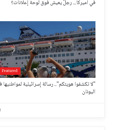
في أميركا... رجلٌ يعيش فوق لوحة إعلانات؟
Featured
"لا تكشفوا هويتكم".. رسالة إسرائيلية لمواطنيها ف
اليونان
ا