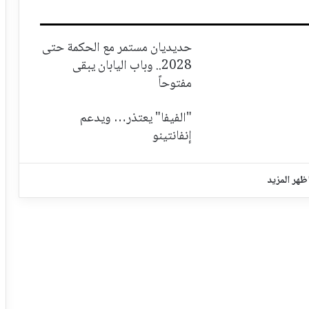
حديديان مستمر مع الحكمة حتى
2028.. وباب اليابان يبقى
مفتوحاً
"الفيفا" يعتذر… ويدعم
إنفانتينو
ظهر المزيد