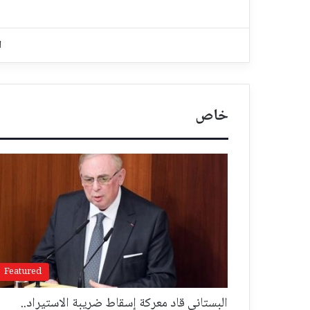
ا
خاص
Featured
البستاني قاد معركة إسقاط ضريبة الاستيراد..