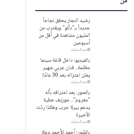
فن
رشيد النجار يحقق نجاحاً
جديداً بـ"دلّلو" ويقترب من
المليون مشاهدة في أقل من
أسبوعين
منذ 5 ساعات
بالفيديو: داخل قاعة سينما
مظلمة.. فنان عربي شهير
يعلن اعتزاله بعد 30 عامًا!
منذ 5 ساعات
بالصور: بعد اعترافه بأنّه
"مغروم".. جوزيف عطية
يدعم بيرلا حرب وهكذا ردّت
الأخيرة
منذ 5 ساعات
بالصّور: أحمد الأحمد وعلا