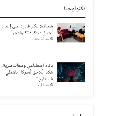
تكنولوجيا
شحادة: عكار قادرة على إعداد
أجيال مبتكرة تكنولوجياً
منذ 20 ساعة
ذكاء اصطناعي وملفات سرية..
هكذا تُلاحق أميركا "ناشطي
فلسطين"
منذ 4 أيام