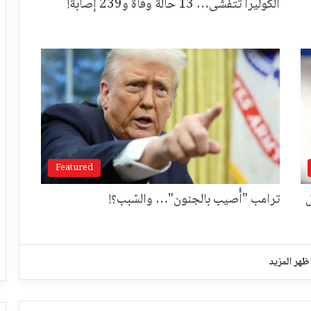
الكوليرا تتفشّى… 13 حالة وفاة و239 إصابة!
Featured
ل
ترامب "أُصيب بالجنون"… والسّبب؟!
ظهر المزيد