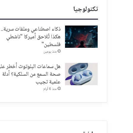
تكنولوجيا
ذكاء اصطناعي وملفات سرية..
هكذا تُلاحق أميركا "ناشطي
فلسطين"
منذ يومين
هل سماعات البلوتوث أخطر عل
صحة السمع من السلكية؟ أدلة
علمية تجيب
منذ 6 أيام