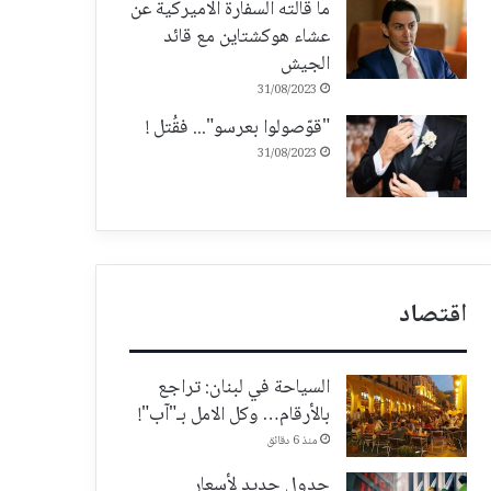
ما قالته السفارة الاميركية عن
عشاء هوكشتاين مع قائد
الجيش
31/08/2023
"قوّصولوا بعرسو"... فقُتل !
31/08/2023
اقتصاد
السياحة في لبنان: تراجع
بالأرقام… وكل الامل بـ"آب"!
منذ 6 دقائق
جدول جديد لأسعار