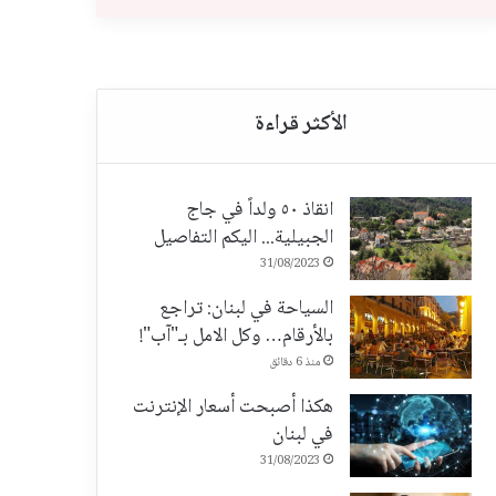
انقاذ ٥٠ ولداً في جاج
الجبيلية... اليكم التفاصيل
31/08/2023
السياحة في لبنان: تراجع
بالأرقام… وكل الامل بـ"آب"!
منذ 6 دقائق
هكذا أصبحت أسعار الإنترنت
في لبنان
31/08/2023