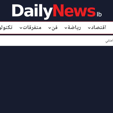
اقتصاد
رياضة
فن
متفرقات
تكنولو
منئي