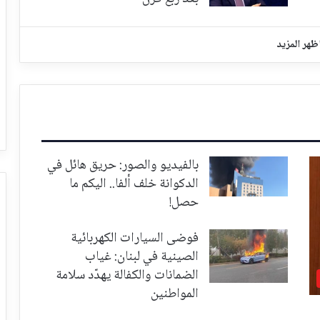
ظهر المزيد
بالفيديو والصور: حريق هائل في
الدكوانة خلف ألفا.. اليكم ما
حصل!
فوضى السيارات الكهربائية
الصينية في لبنان: غياب
الضمانات والكفالة يهدّد سلامة
المواطنين