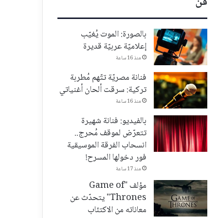
فن
بالصورة: الموت يُغيّب
إعلاميّة عربيّة قديرة
منذ 16 ساعة
فنانة مصريّة تتّهم مُطربة
تركية: سرقت ألحان أغنياتي
منذ 16 ساعة
بالفيديو: فنانة شهيرة
تتعرّض لموقف مُحرج..
انسحاب الفرقة الموسيقية
فور دخولها المسرح!
منذ 17 ساعة
مؤلف "Game of
Thrones" يتحدّث عن
معاناته من الاكتئاب