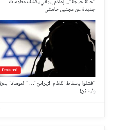
"حالة حرجة"... إعلام إيراني يكشف معلومات
جديدة عن مجتبى خامنئي
Featured
"فشلوا بإسقاط النّظام الإيرانيّ"… "الموساد" يعز
رئيسَيْن!
ا