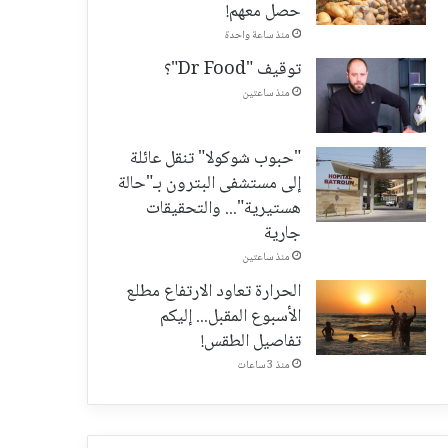
حصل معهم!
منذ ساعة واحدة
توقيف "Dr Food"؟
منذ ساعتين
"حبوب شوكولا" تنقل عائلة
إلى مستشفى البترون بـ"حالة
هستيرية"... والتحقيقات
جارية
منذ ساعتين
الحرارة تعاود الارتفاع مطلع
الأسبوع المقبل... إليكم
تفاصيل الطقس!
منذ 3 ساعات