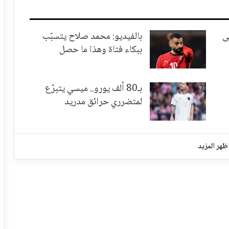
ى
بالفيديو: محمد صلاح يتسبّب
ببكاء فتاة وهذا ما حصل
بـ80 ألف يورو.. ميسي يتبرّع
لمتضرري حرائق مدريد
ظهر المزيد