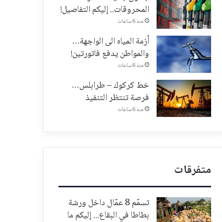
المحروقات.. إليكم التفاصيل!
منذ 6 ساعات
أزمة المياه الى الواجهة…
والمواطن يدفع فاتورتين!
منذ 6 ساعات
خط كركوك – طرابلس…
فرصة تنتظر التنفيذ
منذ 6 ساعات
متفرقات
تسمّم 8 عمّال داخل ورشة
بطاطا في البقاع... إليكم ما