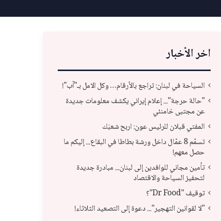
اخر الأخبار
السياحة في لبنان: تراجع بالأرقام… وكل الامل بـ"آب"!
"حالة حرجة"... إعلام إيراني يكشف معلومات جديدة
عن مجتبى خامنئي
المفتي قبلان للرئيس عون: اربح شعبَك
تسمّم 8 عمّال داخل ورشة بطاطا في البقاع... إليكم ما
حصل معهم!
تأمين مجاني للوافدين إلى لبنان... مبادرة جديدة
لتحفيز السياحة والاقتصاد
تأمين مجاني للوافدين إلى لبنان... مبادرة جديدة
توقيف "Dr Food"؟
لتحفيز السياحة والاقتصاد
توقيف 
"لا لقوانين التهجير"... دعوة إلى التصعيد الثلاثاء!