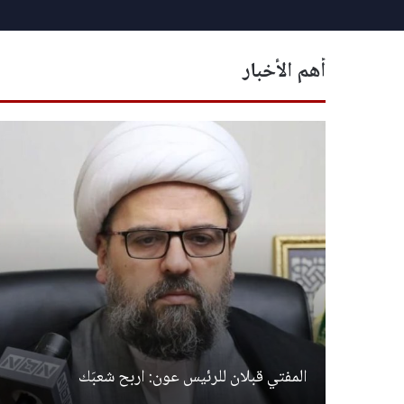
أهم الأخبار
المفتي قبلان للرئيس عون: اربح شعبَك