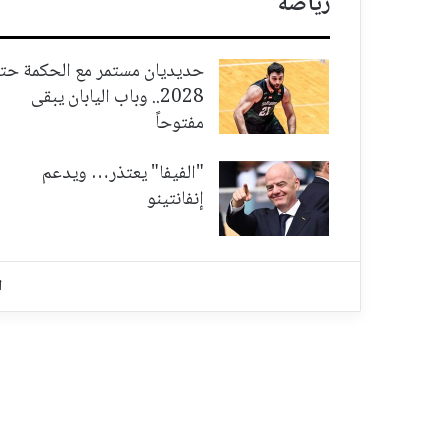
رياضة
حديديان مستمر مع الحكمة حت
2028.. وباب اليابان يبقى
مفتوحاً
"الفيفا" يعتذر… ويدعم
إنفانتينو
ا