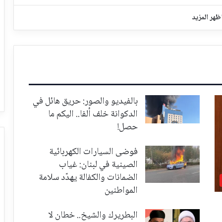
ظهر المزيد
بالفيديو والصور: حريق هائل في
الدكوانة خلف ألفا.. اليكم ما
حصل!
فوضى السيارات الكهربائية
الصينية في لبنان: غياب
الضمانات والكفالة يهدّد سلامة
المواطنين
البطريرك والشيخ.. خطان لا