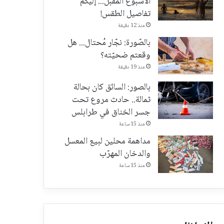
الأسبوع المقبل... إليكم
تفاصيل الطقس!
منذ 12 دقيقة
بالصّورة: نجّار مُحتال... هل
وقعتم ضحيّته؟
منذ 19 دقيقة
بالصور: السائق كان بحالة
ثمالة.. حادث مروع تحت
جسر الخناق في طرابلس
منذ 15 ساعة
مداهمة محلين لبيع المعسل
والدخان المهرّب
منذ 15 ساعة