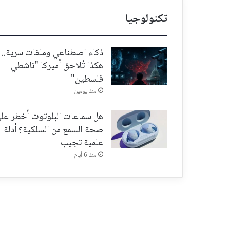
تكنولوجيا
ذكاء اصطناعي وملفات سرية..
هكذا تُلاحق أميركا "ناشطي
فلسطين"
منذ يومين
هل سماعات البلوتوث أخطر عل
صحة السمع من السلكية؟ أدلة
علمية تجيب
منذ 6 أيام