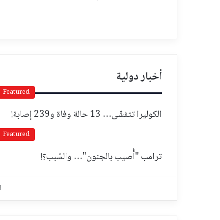
أخبار دولية
Featured
الكوليرا تتفشّى… 13 حالة وفاة و239 إصابة!
Featured
ترامب "أُصيب بالجنون"… والسّبب؟!
ا