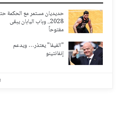
حديديان مستمر مع الحكمة حت
2028.. وباب اليابان يبقى
مفتوحاً
"الفيفا" يعتذر… ويدعم
إنفانتينو
ا