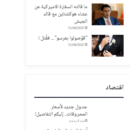
ما قالته السفارة الاميركية عن
عشاء هوكشتاين مع قائد
الجيش
31/08/2023
"قوّصولوا بعرسو"... فقُتل !
31/08/2023
اقتصاد
جدول جديد لأسعار
المحروقات.. إليكم التفاصيل!
منذ 3 ساعات