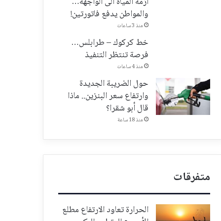
أزمة المياه الى الواجهة…
والمواطن يدفع فاتورتين!
منذ 3 ساعات
خط كركوك – طرابلس…
فرصة تنتظر التنفيذ
منذ 4 ساعات
حول الضريبة الجديدة
وارتفاع سعر البنزين.. ماذا
قال أبو شقرا؟
منذ 18 ساعة
متفرقات
الحرارة تعاود الارتفاع مطلع