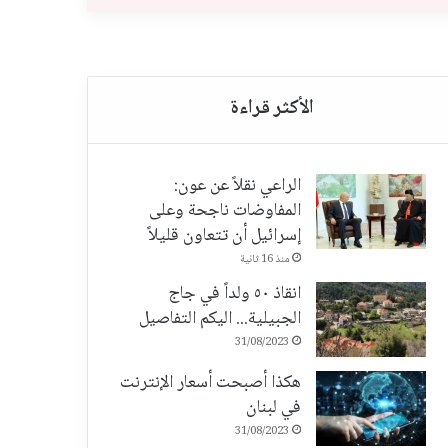
الراعي نقلاً عن عون:
المفاوضات ناجحة وعلى
إسرائيل أن تتعاون قليلاً
منذ 16 ثانية
انقاذ ٥٠ ولداً في جاج
الجبيلية... اليكم التفاصيل
31/08/2023
هكذا أصبحت أسعار الإنترنت
في لبنان
31/08/2023