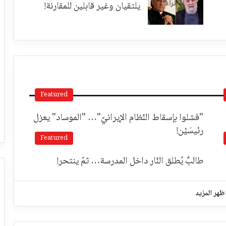
يلتقيان وغير قابلين للمقارنة!
Featured
"فشلوا بإسقاط النّظام الإيرانيّ"… "الموساد" يعزل
رئيسَيْن!
Featured
طالبٌ يُطلق النّار داخل المدرسة… ثمّ ينتحر!
ظهر المزيد