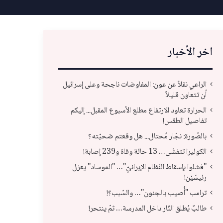
اخر الأخبار
الراعي نقلاً عن عون: المفاوضات ناجحة وعلى إسرائيل
أن تتعاون قليلاً
الحرارة تعاود الارتفاع مطلع الأسبوع المقبل... إليكم
تفاصيل الطقس!
بالصّورة: نجّار مُحتال... هل وقعتم ضحيّته؟
الكوليرا تتفشّى… 13 حالة وفاة و239 إصابة!
"فشلوا بإسقاط النّظام الإيرانيّ"… "الموساد" يعزل
رئيسَيْن!
ترامب "أُصيب بالجنون"… والسّبب؟!
ترامب "أُصيب بالجنون"… والسّبب؟!
طال
طالبٌ يُطلق النّار داخل المدرسة… ثمّ ينتحر!