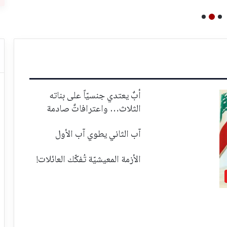
أبٌ يعتدي جنسيّاً على بناته
الثلاث… واعترافاتٌ صادمة
آب الثاني يطوي آب الأول
الأزمة المعيشيّة تُفكّك العائلات!