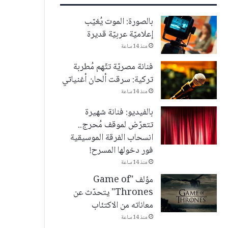
بالصورة: الموت يُغيّب
إعلاميّة عربيّة قديرة
منذ 14 ساعة
فنانة مصريّة تتّهم مُطربة
تركية: سرقت ألحان أغنياتي
منذ 14 ساعة
بالفيديو: فنانة شهيرة
تتعرّض لموقف مُحرج..
انسحاب الفرقة الموسيقية
فور دخولها المسرح!
منذ 14 ساعة
مؤلف "Game of
Thrones" يتحدّث عن
معاناته من الاكتئاب
منذ 14 ساعة