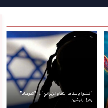
"فشلوا بإسقاط النّظام الإيرانيّ"… "الموساد"
يعزل رئيسَيْن!