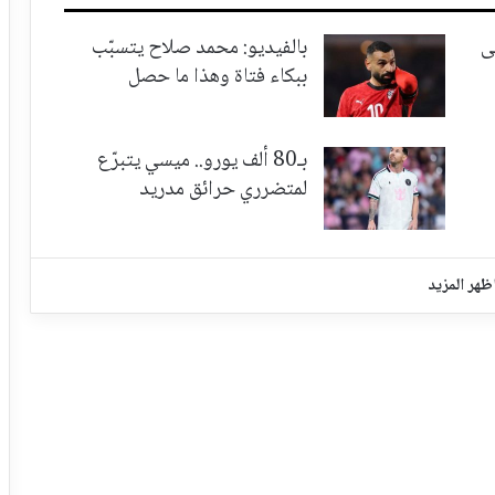
ى
بالفيديو: محمد صلاح يتسبّب
ببكاء فتاة وهذا ما حصل
بـ80 ألف يورو.. ميسي يتبرّع
لمتضرري حرائق مدريد
ظهر المزيد