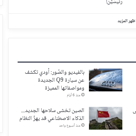
رئيسَيْن!
ظهر المزيد
بالفيديو والصّور: أودي تكشف
عن سيارة Q9 الجديدة
ومواصفاتها المميزة
منذ 6 أيام
ى
الصين تخشى سلاحها الجديد...
الذكاء الاصطناعي قد يهزّ النظام
منذ أسبوع واحد