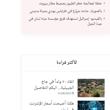
خطة لمعالجة خطر الطيور بمحيط مطار بيروت
بالصورة.. حادث مروّع في طرابلس يودي بحياة ستيني
بالفيديو- إسرائيل تستهدف فرق مؤسسة مياه لبنان في
بال
عيتا الجبل
خطة لمعالجة خطر الطيور بمحيط مطار بيروت
ستي
انقاذ ٥٠ ولداً في جاج
الجبيلية... اليكم التفاصيل
31/08/2023
هكذا أصبحت أسعار الإنترنت
في لبنان