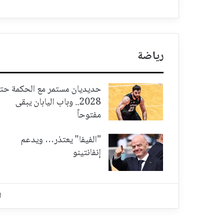
رياضة
حديديان مستمر مع الحكمة حت
2028.. وباب اليابان يبقى
مفتوحاً
"الفيفا" يعتذر… ويدعم
إنفانتينو
ا