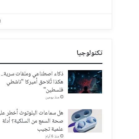
ا
تكنولوجيا
ذكاء اصطناعي وملفات سرية..
هكذا تُلاحق أميركا "ناشطي
فلسطين"
منذ يومين
هل سماعات البلوتوث أخطر عل
صحة السمع من السلكية؟ أدلة
علمية تجيب
منذ 6 أيام