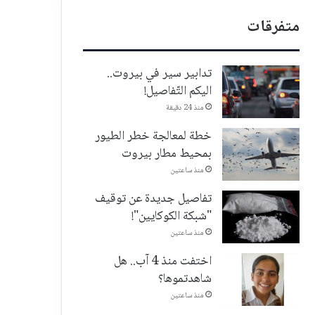
متفرقات
تدابير سير في بيروت..
اليكم التّفاصيل!
منذ 24 دقيقة
خطة لمعالجة خطر الطيور
بمحيط مطار بيروت
منذ ساعتين
تفاصيل جديدة عن توقيف
"شبكة الكوكايين"!
منذ ساعتين
اختفت منذ 4 آب.. هل
شاهدتموها؟
منذ ساعتين