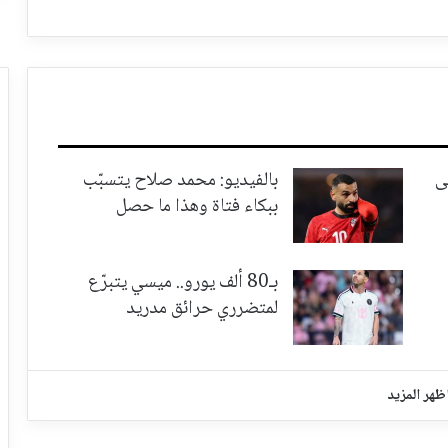
ى
بالفيديو: محمد صلاح يتسبّب
ببكاء فتاة وهذا ما حصل
بـ80 ألف يورو.. ميسي يتبرّع
لمتضرري حرائق مدريد
ظهر المزيد