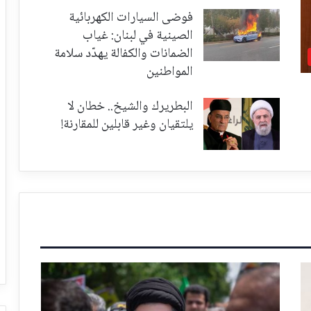
فوضى السيارات الكهربائية
الصينية في لبنان: غياب
الضمانات والكفالة يهدّد سلامة
المواطنين
البطريرك والشيخ.. خطان لا
يلتقيان وغير قابلين للمقارنة!