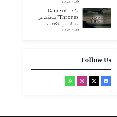
منذ 20 ساعة
مؤلف "Game of
Thrones" يتحدّث عن
معاناته من الاكتئاب
منذ 20 ساعة
Follow Us
فيسبوك
‫X
انستقرام
واتساب