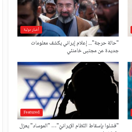
أخبار دولية
"حالة حرجة"... إعلام إيراني يكشف معلومات
جديدة عن مجتبى خامنئي
Featured
"فشلوا بإسقاط النّظام الإيرانيّ"… "الموساد" يعزل