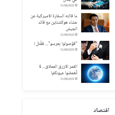
31/08/2023
ما قالته السفارة الاميركية عن
عشاء هوكشتاين مع قائد
الجيش
31/08/2023
"قوّصولوا بعرسو"... فقُتل !
31/08/2023
القمر الازرق العملاق... لا
تُغمضوا عيونكم!
31/08/2023
اقتصاد