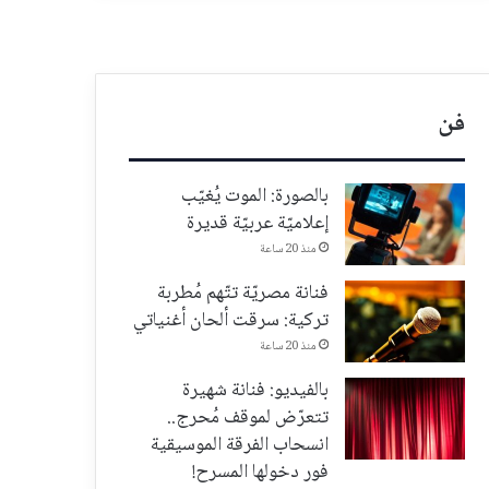
فن
بالصورة: الموت يُغيّب
إعلاميّة عربيّة قديرة
منذ 20 ساعة
فنانة مصريّة تتّهم مُطربة
تركية: سرقت ألحان أغنياتي
منذ 20 ساعة
بالفيديو: فنانة شهيرة
تتعرّض لموقف مُحرج..
انسحاب الفرقة الموسيقية
فور دخولها المسرح!