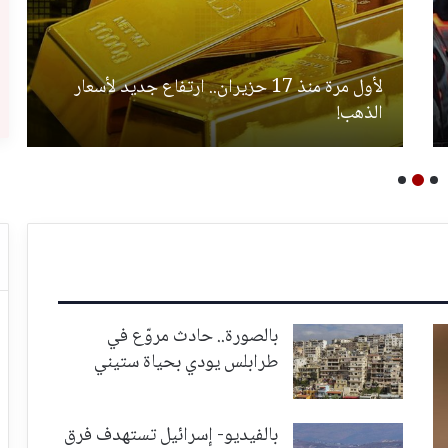
لأول مرة منذ 17 حزيران.. ارتفاع جديد لأسعار
الذهب!
بالصورة.. حادث مروّع في
طرابلس يودي بحياة ستيني
بالفيديو- إسرائيل تستهدف فرق