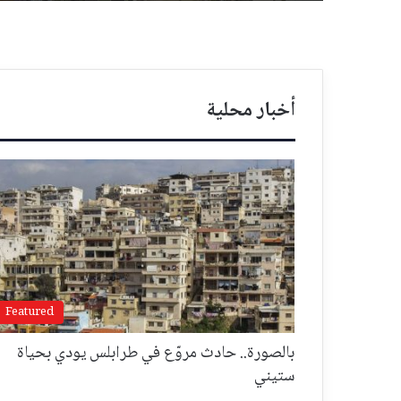
أخبار محلية
Featured
بالصورة.. حادث مروّع في طرابلس يودي بحياة
ستيني