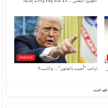
الكوليرا تتفشّى… 13 حالة وفاة و239 إصابة!
Featured
ل
ترامب "أُصيب بالجنون"… والسّبب؟!
ظهر المزيد