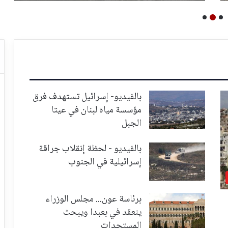
بالفيديو- إسرائيل تستهدف فرق
مؤسسة مياه لبنان في عيتا
الجبل
بالفيديو - لحظة إنقلاب جراقة
إسرائيلية في الجنوب
برئاسة عون... مجلس الوزراء
ينعقد في بعبدا ويبحث
المستجدات