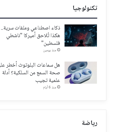
تكنولوجيا
ذكاء اصطناعي وملفات سرية..
هكذا تُلاحق أميركا "ناشطي
فلسطين"
منذ يومين
هل سماعات البلوتوث أخطر عل
صحة السمع من السلكية؟ أدلة
علمية تجيب
منذ 6 أيام
رياضة