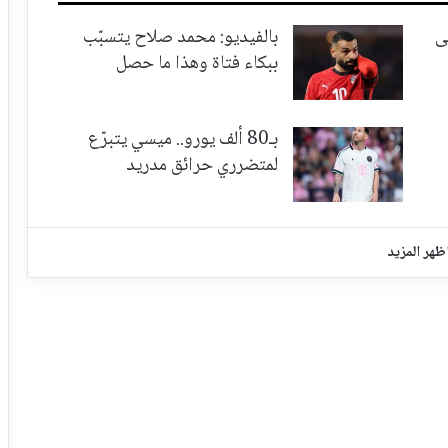
ى
بالفيديو: محمد صلاح يتسبّب
ببكاء فتاة وهذا ما حصل
بـ80 ألف يورو.. ميسي يتبرّع
لمتضرري حرائق مدريد
ظهر المزيد