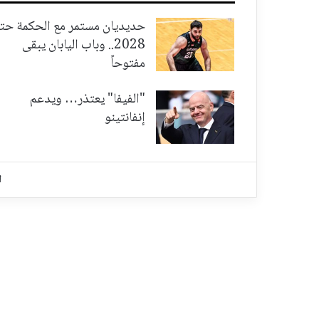
حديديان مستمر مع الحكمة حت
2028.. وباب اليابان يبقى
مفتوحاً
"الفيفا" يعتذر… ويدعم
إنفانتينو
ا