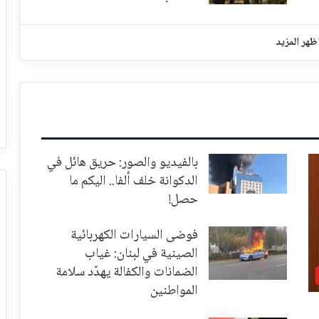
ظهر المزيد
بالفيديو والصور: حريق هائل في
الدكوانة خلف ألفا.. اليكم ما
حصل!
فوضى السيارات الكهربائية
الصينية في لبنان: غياب
الضمانات والكفالة يهدّد سلامة
المواطنين