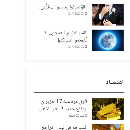
"قوّصولوا بعرسو"... فقُتل !
31/08/2023
القمر الازرق العملاق... لا
تُغمضوا عيونكم!
31/08/2023
اقتصاد
لأول مرة منذ 17 حزيران..
ارتفاع جديد لأسعار الذهب!
منذ 24 دقيقة
السياحة في لبنان: تراجع