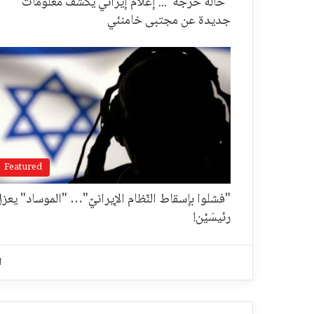
"حالة حرجة"... إعلام إيراني يكشف معلومات
جديدة عن مجتبى خامنئي
Featured
"فشلوا بإسقاط النّظام الإيرانيّ"… "الموساد" يعز
رئيسَيْن!
ا