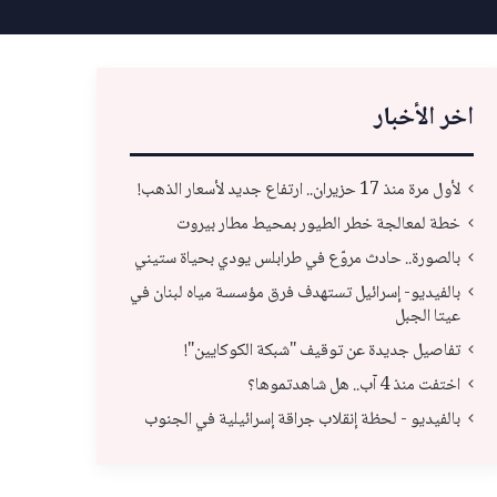
اخر الأخبار
لأول مرة منذ 17 حزيران.. ارتفاع جديد لأسعار الذهب!
خطة لمعالجة خطر الطيور بمحيط مطار بيروت
بالصورة.. حادث مروّع في طرابلس يودي بحياة ستيني
بالفيديو- إسرائيل تستهدف فرق مؤسسة مياه لبنان في
عيتا الجبل
تفاصيل جديدة عن توقيف "شبكة الكوكايين"!
اختفت منذ 4 آب.. هل شاهدتموها؟
بالفيديو - لحظة إنقلاب جراقة إسرائيلية في الجنوب
تفاصيل جديدة عن توقيف "شبكة الكوكايين"!
اختفت من