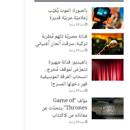
بالصورة: الموت يُغيّب
إعلاميّة عربيّة قديرة
منذ 19 ساعة
فنانة مصريّة تتّهم مُطربة
تركية: سرقت ألحان أغنياتي
منذ 19 ساعة
بالفيديو: فنانة شهيرة
تتعرّض لموقف مُحرج..
انسحاب الفرقة الموسيقية
فور دخولها المسرح!
منذ 19 ساعة
مؤلف "Game of
Thrones" يتحدّث عن
معاناته من الاكتئاب
منذ 19 ساعة