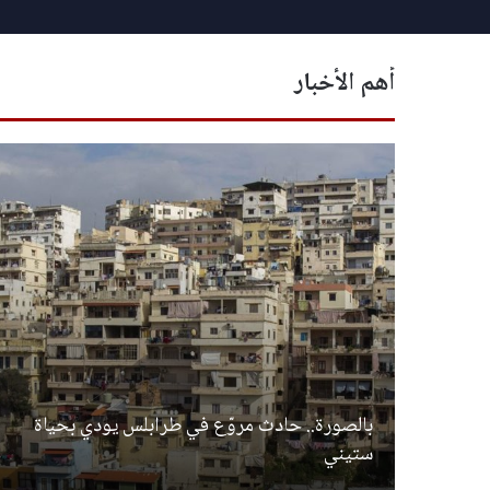
أهم الأخبار
بالصورة.. حادث مروّع في طرابلس يودي بحياة
ت
ستيني