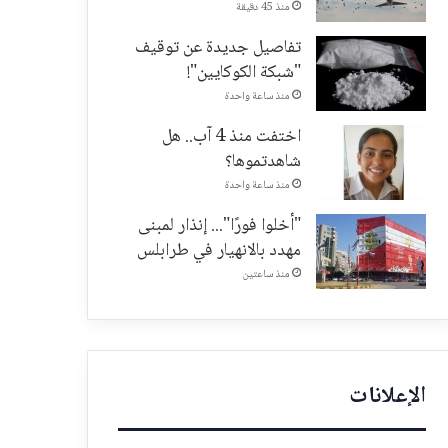
منذ 45 دقيقة
تفاصيل جديدة عن توقيف
"شبكة الكوكايين"!
منذ ساعة واحدة
اختفت منذ 4 آب.. هل
شاهدتموها؟
منذ ساعة واحدة
"أخلوا فورًا"... إنذار لمبنى
مهدد بالانهيار في طرابلس
منذ ساعتين
الإعلانات