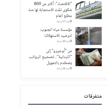
"الاقتصاد": أكثر من 800
شكوى تمّت الاستجابة لها منذ
مطلع العام
منذ 17 ساعة
مؤسسة مياه الجنوب:
لترشيد الاستهلاك!
منذ 20 ساعة
من "أوجيرو" إلى
"اللبنانية".. تصحيح الرواتب
يصطدم بالتمويل
منذ 24 ساعة
متفرقات