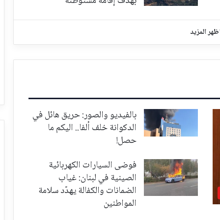
بهدف إقامة مستوطنة
ظهر المزيد
بالفيديو والصور: حريق هائل في
الدكوانة خلف ألفا.. اليكم ما
حصل!
فوضى السيارات الكهربائية
الصينية في لبنان: غياب
الضمانات والكفالة يهدّد سلامة
المواطنين