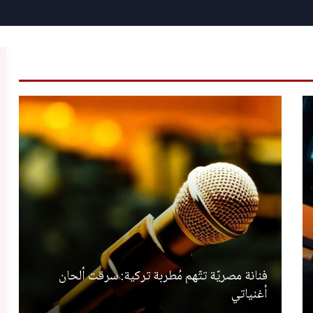
فنانة مصريّة تتّهم مُطربة تركية: سرقت ألحان
أغنياتي