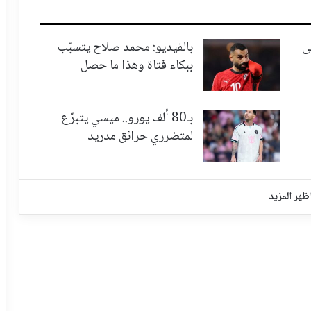
ى
بالفيديو: محمد صلاح يتسبّب
ببكاء فتاة وهذا ما حصل
بـ80 ألف يورو.. ميسي يتبرّع
لمتضرري حرائق مدريد
ظهر المزيد