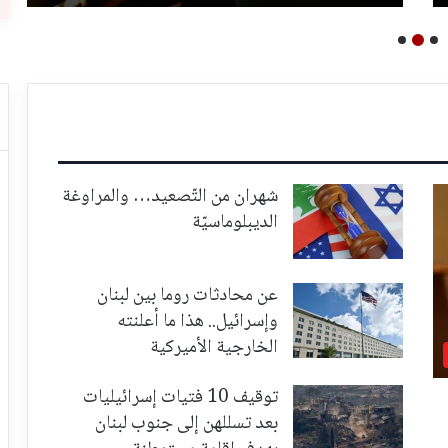
شهران من التّصعيد… والمراوغة
الديبلوماسيّة
عن محادثات روما بين لبنان
وإسرائيل.. هذا ما أعلنته
الخارجية الأميركية
توقيف 10 فتيات إسرائيليات
بعد تسللهن إلى جنوب لبنان