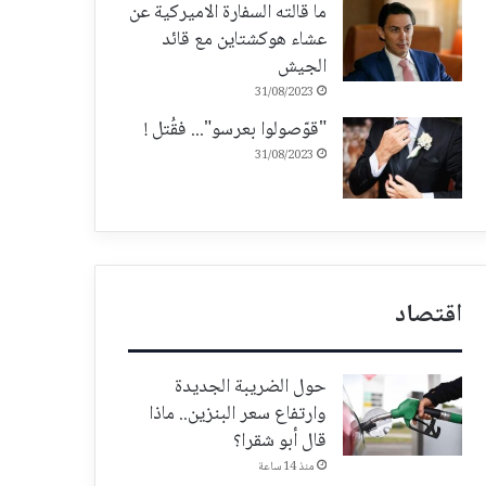
ما قالته السفارة الاميركية عن
عشاء هوكشتاين مع قائد
الجيش
31/08/2023
"قوّصولوا بعرسو"... فقُتل !
31/08/2023
اقتصاد
حول الضريبة الجديدة
وارتفاع سعر البنزين.. ماذا
قال أبو شقرا؟
منذ 14 ساعة