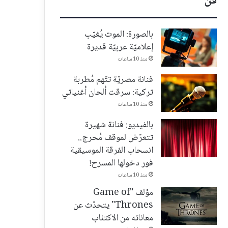
فن
بالصورة: الموت يُغيّب
إعلاميّة عربيّة قديرة
منذ 10 ساعات
فنانة مصريّة تتّهم مُطربة
تركية: سرقت ألحان أغنياتي
منذ 10 ساعات
بالفيديو: فنانة شهيرة
تتعرّض لموقف مُحرج..
انسحاب الفرقة الموسيقية
فور دخولها المسرح!
منذ 10 ساعات
مؤلف "Game of
Thrones" يتحدّث عن
معاناته من الاكتئاب