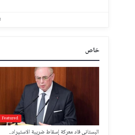
ا
خاص
Featured
البستاني قاد معركة إسقاط ضريبة الاستيراد..