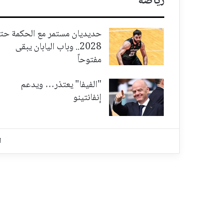
رياضة
حديديان مستمر مع الحكمة حت
2028.. وباب اليابان يبقى
مفتوحاً
"الفيفا" يعتذر… ويدعم
إنفانتينو
ا