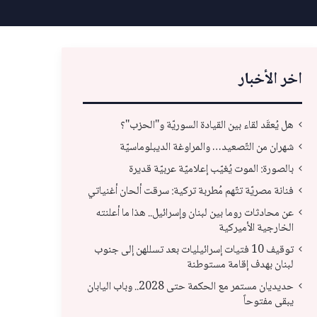
اخر الأخبار
هل يُعقَد لقاء بين القيادة السوريّة و"الحزب"؟
شهران من التّصعيد… والمراوغة الديبلوماسيّة
بالصورة: الموت يُغيّب إعلاميّة عربيّة قديرة
فنانة مصريّة تتّهم مُطربة تركية: سرقت ألحان أغنياتي
عن محادثات روما بين لبنان وإسرائيل.. هذا ما أعلنته
الخارجية الأميركية
توقيف 10 فتيات إسرائيليات بعد تسللهن إلى جنوب
لبنان بهدف إقامة مستوطنة
عن محادثات روما بين لبنان وإسرائيل.. هذا ما
حديديان مستمر مع الحكمة حتى 2028.. وباب اليابان
أعلنته الخارجية الأميركية
جنو
يبقى مفتوحاً