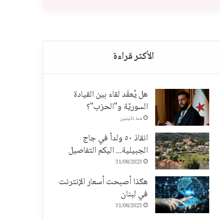
هل يُعقَد لقاء بين القيادة
السوريّة و"الحزب"؟
منذ ثانيتين
انقاذ ٥٠ ولداً في جاج
الجبيلية... اليكم التفاصيل
31/08/2023
هكذا أصبحت أسعار الإنترنت
في لبنان
31/08/2023