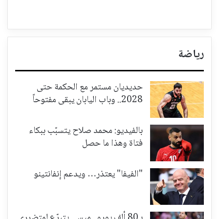
رياضة
حديديان مستمر مع الحكمة حتى
2028.. وباب اليابان يبقى مفتوحاً
بالفيديو: محمد صلاح يتسبّب ببكاء
فتاة وهذا ما حصل
"الفيفا" يعتذر… ويدعم إنفانتينو
بـ80 ألف يورو.. ميسي يتبرّع لمتضرري