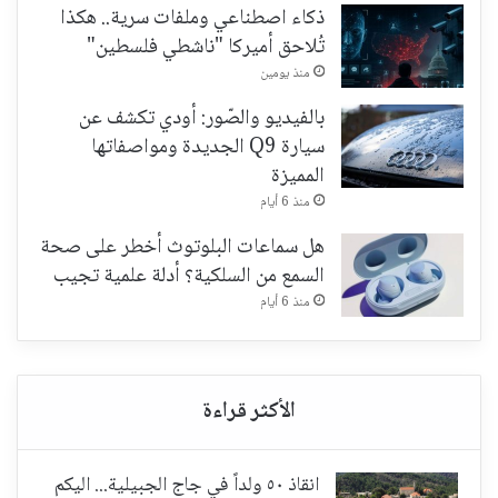
ذكاء اصطناعي وملفات سرية.. هكذا
تُلاحق أميركا "ناشطي فلسطين"
منذ يومين
بالفيديو والصّور: أودي تكشف عن
سيارة Q9 الجديدة ومواصفاتها
المميزة
منذ 6 أيام
هل سماعات البلوتوث أخطر على صحة
السمع من السلكية؟ أدلة علمية تجيب
منذ 6 أيام
انقاذ ٥٠ ولداً في جاج الجبيلية... اليكم