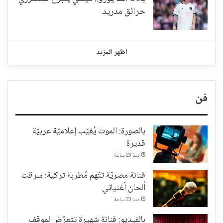
حرائق مدريد
اظهر المزيد
فن
بالصورة: الموت يُغيّب إعلاميّة عربيّة
قديرة
منذ 23 ساعة
فنانة مصريّة تتّهم مُطربة تركية: سرقت
ألحان أغنياتي
منذ 23 ساعة
بالفيديو: فنانة شهيرة تتعرّض لموقف