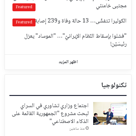
مجتبى خامنئي
Featured
الكوليرا تتفشّى… 13 حالة وفاة و239 إصابة!
Featured
"فشلوا بإسقاط النّظام الإيرانيّ"… "الموساد" يعزل
رئيسَيْن!
اظهر المزيد
تكنولوجيا
اجتماع وزاري تشاوري في السراي
لبحث مشروع "الجمهورية القائمة على
الذكاء الاصطناعي"
منذ ساعتين