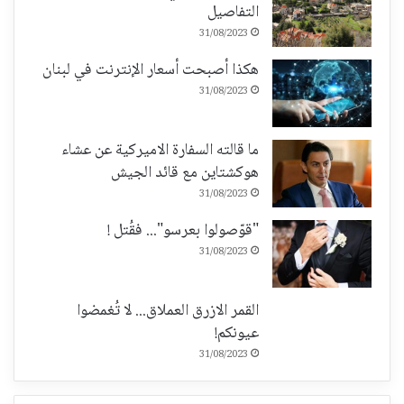
التفاصيل
31/08/2023
هكذا أصبحت أسعار الإنترنت في لبنان
31/08/2023
ما قالته السفارة الاميركية عن عشاء
هوكشتاين مع قائد الجيش
31/08/2023
"قوّصولوا بعرسو"... فقُتل !
31/08/2023
القمر الازرق العملاق... لا تُغمضوا
عيونكم!
31/08/2023