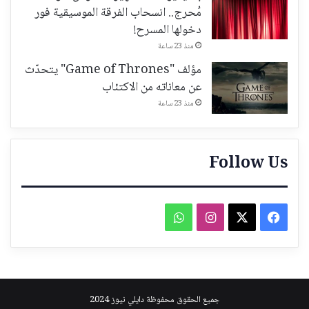
مُحرج.. انسحاب الفرقة الموسيقية فور
دخولها المسرح!
منذ 23 ساعة
مؤلف "Game of Thrones" يتحدّث
عن معاناته من الاكتئاب
منذ 23 ساعة
Follow Us
فيسبوك
‫X
انستقرام
واتساب
جميع الحقوق محفوظة دايلي نيوز 2024