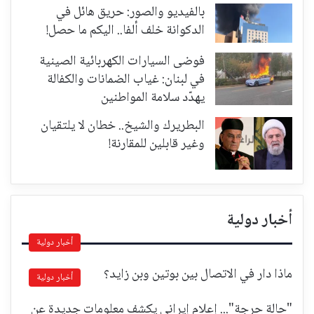
بالفيديو والصور: حريق هائل في
الدكوانة خلف ألفا.. اليكم ما حصل!
فوضى السيارات الكهربائية الصينية
في لبنان: غياب الضمانات والكفالة
يهدّد سلامة المواطنين
البطريرك والشيخ.. خطان لا يلتقيان
وغير قابلين للمقارنة!
أخبار دولية
أخبار دولية
ماذا دار في الاتصال بين بوتين وبن زايد؟
أخبار دولية
"حالة حرجة"... إعلام إيراني يكشف معلومات جديدة عن