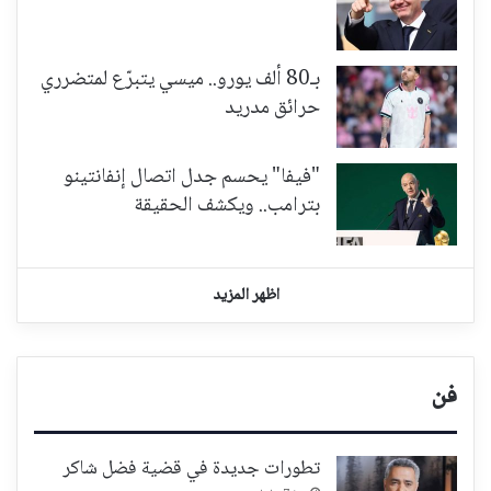
بـ80 ألف يورو.. ميسي يتبرّع لمتضرري
حرائق مدريد
"فيفا" يحسم جدل اتصال إنفانتينو
بترامب.. ويكشف الحقيقة
اظهر المزيد
فن
تطورات جديدة في قضية فضل شاكر