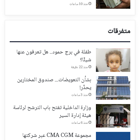
منذ 10 ساعات
متفرقات
طفلة في برج حمود.. هل تعرفون عنها
شيئًا؟
منذ 22 دقيقة
بشأن التعويضات... صندوق المختارين
يحذّر!
منذ 3 ساعات
وزارة الداخلية تفتح باب الترشح لرئاسة
هيئة إدارة السير
منذ 6 ساعات
مجموعة CMA CGM عبر شركتها