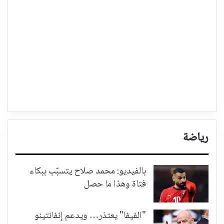
رياضة
بالفيديو: محمد صلاح يتسبّب ببكاء
فتاة وهذا ما حصل
"الفيفا" يعتذر… ويدعم إنفانتينو