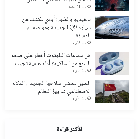
تُلاحق أميركا "ناشطي فلسطين"
منذ 21 ساعة
بالفيديو والصّور: أودي تكشف عن
سيارة Q9 الجديدة ومواصفاتها
المميزة
منذ 5 أيام
هل سماعات البلوتوث أخطر على صحة
السمع من السلكية؟ أدلة علمية تجيب
منذ 5 أيام
الصين تخشى سلاحها الجديد... الذكاء
الاصطناعي قد يهزّ النظام
منذ 6 أيام