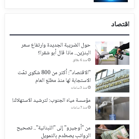
اقتصاد
حول الضريبة الجديدة وارتفاع سعر
البنزين.. ماذا قال أبو شقرا؟
منذ 6 دقائق
"الاقتصاد": أكثر من 800 شكوى تمّت
الاستجابة لها منذ مطلع العام
منذ 3 ساعات
مؤسسة مياه الجنوب: لترشيد الاستهلاك!
منذ 7 ساعات
من "أوجيرو" إلى "اللبنانية".. تصحيح
الرواتب يصطدم بالتمويل