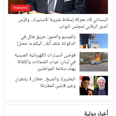
Featured
البستاني قاد معركة إسقاط ضريبة الاستيراد.. وكرّس
الدور الرقابي لمجلس النواب
بالفيديو والصور: حريق هائل في
الدكوانة خلف ألفا.. اليكم ما حصل!
فوضى السيارات الكهربائية الصينية
في لبنان: غياب الضمانات والكفالة
يهدّد سلامة المواطنين
البطريرك والشيخ.. خطان لا يلتقيان
وغير قابلين للمقارنة!
أخبار دولية