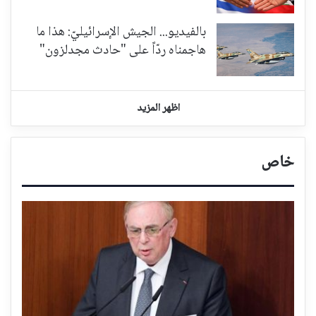
بالفيديو... الجيش الإسرائيليّ: هذا ما
هاجمناه ردّاً على "حادث مجدلزون"
اظهر المزيد
خاص