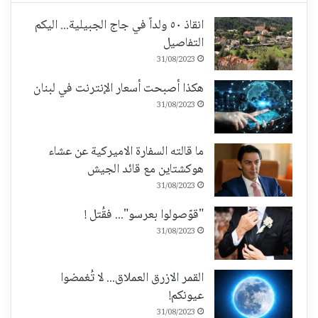
انقاذ ٥٠ ولداً في جاج الجبيلية... اليكم
التفاصيل
31/08/2023
هكذا أصبحت أسعار الإنترنت في لبنان
31/08/2023
ما قالته السفارة الاميركية عن عشاء
هوكشتاين مع قائد الجيش
31/08/2023
"قوّصولوا بعرسو"... فقُتل !
31/08/2023
القمر الازرق العملاق... لا تُغمضوا
عيونكم!
31/08/2023