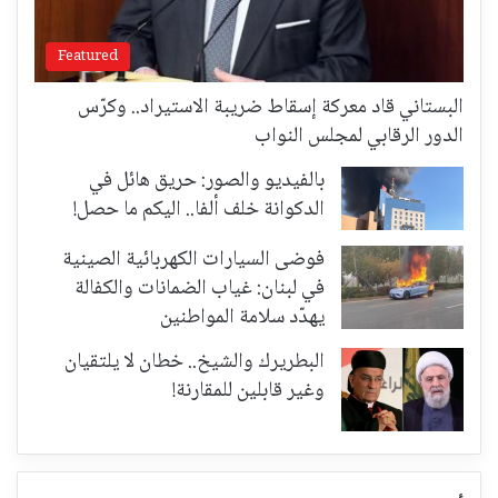
Featured
البستاني قاد معركة إسقاط ضريبة الاستيراد.. وكرّس
الدور الرقابي لمجلس النواب
بالفيديو والصور: حريق هائل في
الدكوانة خلف ألفا.. اليكم ما حصل!
فوضى السيارات الكهربائية الصينية
في لبنان: غياب الضمانات والكفالة
يهدّد سلامة المواطنين
البطريرك والشيخ.. خطان لا يلتقيان
وغير قابلين للمقارنة!