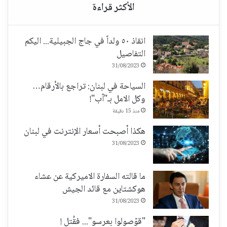
انقاذ ٥٠ ولداً في جاج الجبيلية... اليكم
التفاصيل
31/08/2023
السياحة في لبنان: تراجع بالأرقام…
وكل الامل بـ"آب"!
منذ 15 دقيقة
هكذا أصبحت أسعار الإنترنت في لبنان
31/08/2023
ما قالته السفارة الاميركية عن عشاء
هوكشتاين مع قائد الجيش
31/08/2023
"قوّصولوا بعرسو"... فقُتل !