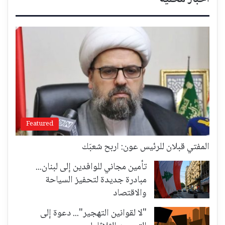
Featured
المفتي قبلان للرئيس عون: اربح شعبَك
تأمين مجاني للوافدين إلى لبنان...
مبادرة جديدة لتحفيز السياحة
والاقتصاد
"لا لقوانين التهجير"... دعوة إلى