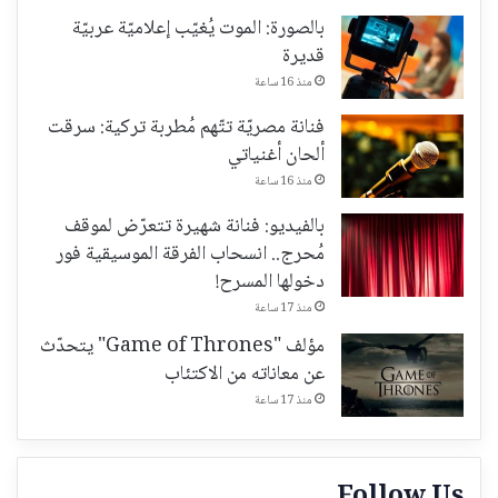
بالصورة: الموت يُغيّب إعلاميّة عربيّة
قديرة
منذ 16 ساعة
فنانة مصريّة تتّهم مُطربة تركية: سرقت
ألحان أغنياتي
منذ 16 ساعة
بالفيديو: فنانة شهيرة تتعرّض لموقف
مُحرج.. انسحاب الفرقة الموسيقية فور
دخولها المسرح!
منذ 17 ساعة
مؤلف "Game of Thrones" يتحدّث
عن معاناته من الاكتئاب
منذ 17 ساعة