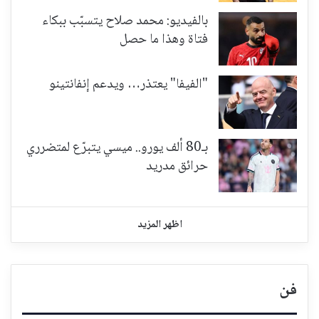
بالفيديو: محمد صلاح يتسبّب ببكاء
فتاة وهذا ما حصل
"الفيفا" يعتذر… ويدعم إنفانتينو
بـ80 ألف يورو.. ميسي يتبرّع لمتضرري
حرائق مدريد
اظهر المزيد
فن