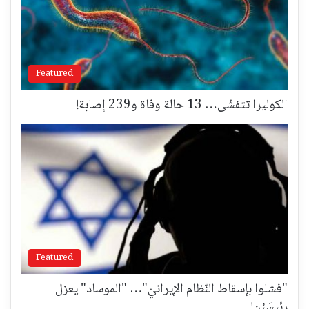
Featured
الكوليرا تتفشّى… 13 حالة وفاة و239 إصابة!
Featured
"فشلوا بإسقاط النّظام الإيرانيّ"… "الموساد" يعزل
رئيسَيْن!