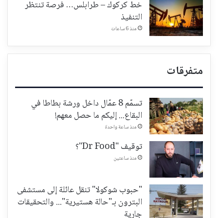
خط كركوك – طرابلس… فرصة تنتظر
التنفيذ
منذ 6 ساعات
متفرقات
تسمّم 8 عمّال داخل ورشة بطاطا في
البقاع... إليكم ما حصل معهم!
منذ ساعة واحدة
توقيف "Dr Food"؟
منذ ساعتين
"حبوب شوكولا" تنقل عائلة إلى مستشفى
البترون بـ"حالة هستيرية"... والتحقيقات
جارية