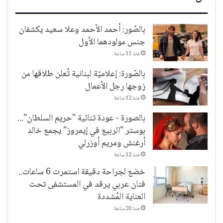
بالصّور: أحمد الأحمد وعلا سعيد يكشفان
جنس مولودهما الأول
منذ 11 ساعة
بالصّورة: إعلاميّة لبنانية تُعلن طلاقها من
زوجها رجل الأعمال
منذ 12 ساعة
بالصورة - عودة ثنائية "حريم السلطان"...
بوستر "الربيع في إيمروز" يجمع خالد
أرغنش ومريم أوزرلي
منذ 12 ساعة
خضع لجراحة دقيقة استمرت 6 ساعات..
فنان عربي يرقد في المستشفى تحت
العناية المُشددة
منذ 20 ساعة