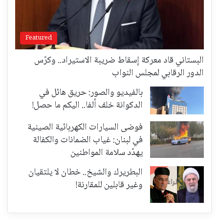
Featured
البستاني قاد معركة إسقاط ضريبة الاستيراد.. وكرّس
الدور الرقابي لمجلس النواب
بالفيديو والصور: حريق هائل في
الدكوانة خلف ألفا.. اليكم ما حصل!
فوضى السيارات الكهربائية الصينية
في لبنان: غياب الضمانات والكفالة
يهدّد سلامة المواطنين
البطريرك والشيخ.. خطان لا يلتقيان
وغير قابلين للمقارنة!