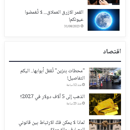
القمر الازرق العملاق... لا تُغمضوا
عيونكم!
31/08/2023
اقتصاد
"محطات بنزين" تُقفل أبوابها.. اليكم
التفاصيل!
منذ 12 ساعة
الذهب إلى 5 آلاف دولار في 2027؟
منذ 23 ساعة
لماذا لا يمكن فكّ الارتباط بين قانوني