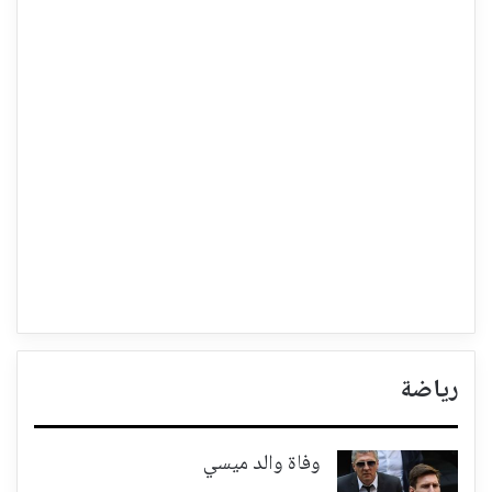
رياضة
وفاة والد ميسي