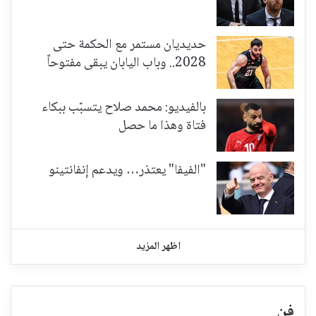
حديديان مستمر مع الحكمة حتى
2028.. وباب اليابان يبقى مفتوحاً
بالفيديو: محمد صلاح يتسبّب ببكاء
فتاة وهذا ما حصل
"الفيفا" يعتذر… ويدعم إنفانتينو
اظهر المزيد
فن