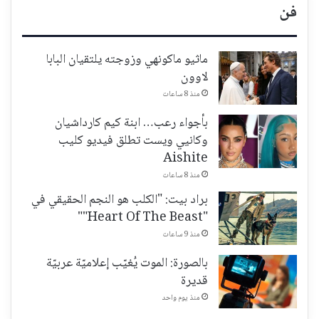
فن
ماثيو ماكونهي وزوجته يلتقيان البابا
لاوون
منذ 8 ساعات
بأجواء رعب… ابنة كيم كارداشيان
وكانيي ويست تطلق فيديو كليب
Aishite
منذ 8 ساعات
براد بيت: "الكلب هو النجم الحقيقي في
"Heart Of The Beast""
منذ 9 ساعات
بالصورة: الموت يُغيّب إعلاميّة عربيّة
قديرة
منذ يوم واحد