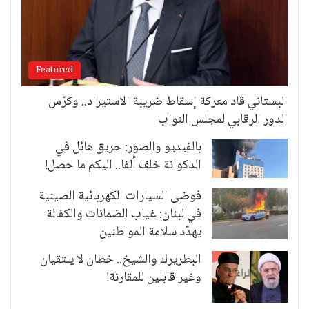
Featured
البستاني قاد معركة إسقاط ضريبة الاستيراد.. وكرّس
الدور الرقابي لمجلس النواب
بالفيديو والصور: حريق هائل في
الدكوانة خلف ألفا.. اليكم ما حصل!
فوضى السيارات الكهربائية الصينية
في لبنان: غياب الضمانات والكفالة
يهدّد سلامة المواطنين
البطريرك والشيخ.. خطان لا يلتقيان
وغير قابلين للمقارنة!