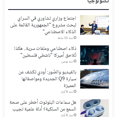
تكنولوجيا
اجتماع وزاري تشاوري في السراي
لبحث مشروع "الجمهورية القائمة على
الذكاء الاصطناعي"
منذ 11 ساعة
ذكاء اصطناعي وملفات سرية.. هكذا
تُلاحق أميركا "ناشطي فلسطين"
منذ يومين
بالفيديو والصّور: أودي تكشف عن
سيارة Q9 الجديدة ومواصفاتها
المميزة
منذ 6 أيام
هل سماعات البلوتوث أخطر على صحة
السمع من السلكية؟ أدلة علمية تجيب
منذ 6 أيام