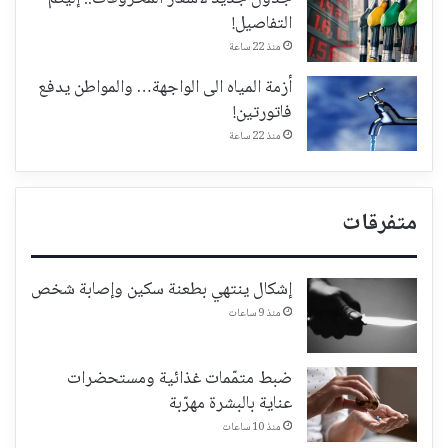
التفاصيل!
منذ 22 ساعة
أزمة المياه الى الواجهة… والمواطن يدفع
فاتورتين!
منذ 22 ساعة
متفرقات
إشكال ينتهي بطعنة سكين وإصابة شخص
منذ 9 ساعات
ضبط متمّمات غذائية ومستحضرات
عناية بالبشرة مهرّبة
منذ 10 ساعات