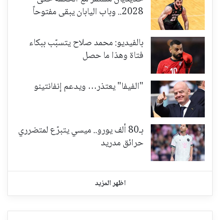
2028.. وباب اليابان يبقى مفتوحاً
بالفيديو: محمد صلاح يتسبّب ببكاء
فتاة وهذا ما حصل
"الفيفا" يعتذر… ويدعم إنفانتينو
بـ80 ألف يورو.. ميسي يتبرّع لمتضرري
حرائق مدريد
اظهر المزيد