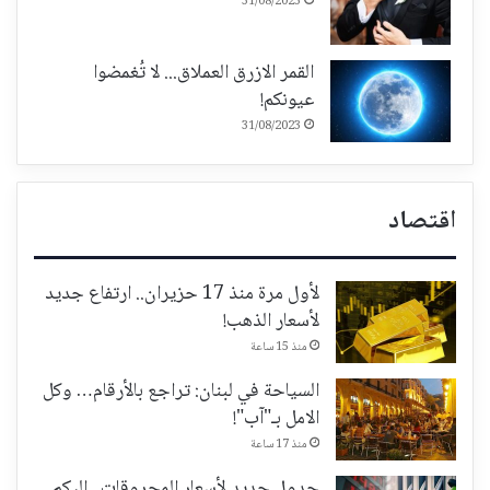
31/08/2023
القمر الازرق العملاق... لا تُغمضوا
عيونكم!
31/08/2023
اقتصاد
لأول مرة منذ 17 حزيران.. ارتفاع جديد
لأسعار الذهب!
منذ 15 ساعة
السياحة في لبنان: تراجع بالأرقام… وكل
الامل بـ"آب"!
منذ 17 ساعة
جدول جديد لأسعار المحروقات.. إليكم