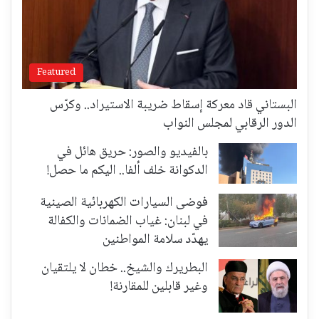
Featured
البستاني قاد معركة إسقاط ضريبة الاستيراد.. وكرّس
الدور الرقابي لمجلس النواب
بالفيديو والصور: حريق هائل في
الدكوانة خلف ألفا.. اليكم ما حصل!
فوضى السيارات الكهربائية الصينية
في لبنان: غياب الضمانات والكفالة
يهدّد سلامة المواطنين
البطريرك والشيخ.. خطان لا يلتقيان
وغير قابلين للمقارنة!