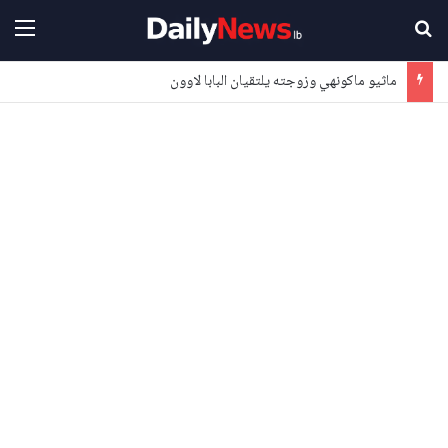
بحث عن
القا
ماثيو ماكونهي وزوجته يلتقيان البابا لاوون