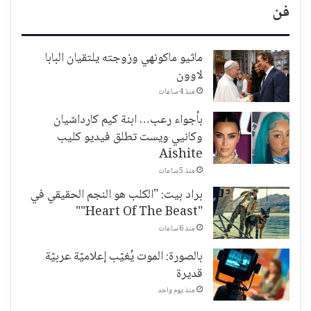
فن
ماثيو ماكونهي وزوجته يلتقيان البابا
لاوون
منذ 4 ساعات
بأجواء رعب… ابنة كيم كارداشيان
وكانيي ويست تطلق فيديو كليب
Aishite
منذ 5 ساعات
براد بيت: "الكلب هو النجم الحقيقي في
"Heart Of The Beast""
منذ 6 ساعات
بالصورة: الموت يُغيّب إعلاميّة عربيّة
قديرة
منذ يوم واحد