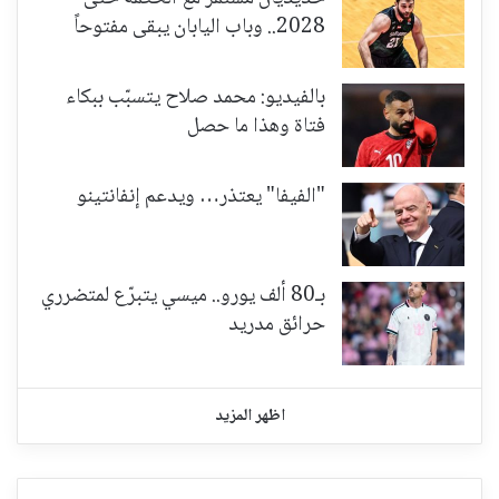
2028.. وباب اليابان يبقى مفتوحاً
بالفيديو: محمد صلاح يتسبّب ببكاء
فتاة وهذا ما حصل
"الفيفا" يعتذر… ويدعم إنفانتينو
بـ80 ألف يورو.. ميسي يتبرّع لمتضرري
حرائق مدريد
اظهر المزيد