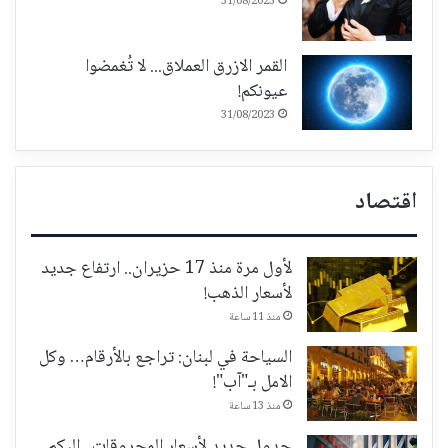
31/08/2023
القمر الازرق العملاق... لا تُغمضوا
عيونكم!
31/08/2023
اقتصاد
لأول مرة منذ 17 حزيران.. ارتفاع جديد
لأسعار الذهب!
منذ 11 ساعة
السياحة في لبنان: تراجع بالأرقام… وكل
الامل بـ"آب"!
منذ 13 ساعة
جدول جديد لأسعار المحروقات.. إليكم