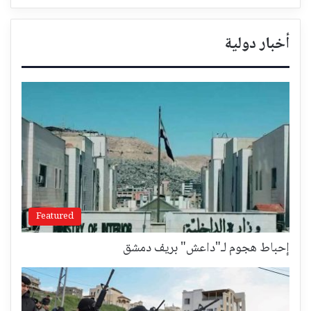
أخبار دولية
Featured
إحباط هجوم لـ"داعش" بريف دمشق