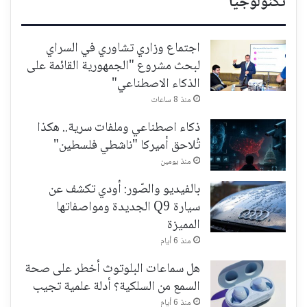
تكنولوجيا
اجتماع وزاري تشاوري في السراي
لبحث مشروع "الجمهورية القائمة على
الذكاء الاصطناعي"
منذ 8 ساعات
ذكاء اصطناعي وملفات سرية.. هكذا
تُلاحق أميركا "ناشطي فلسطين"
منذ يومين
بالفيديو والصّور: أودي تكشف عن
سيارة Q9 الجديدة ومواصفاتها
المميزة
منذ 6 أيام
هل سماعات البلوتوث أخطر على صحة
السمع من السلكية؟ أدلة علمية تجيب
منذ 6 أيام