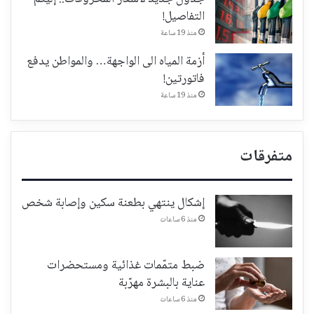
التفاصيل!
منذ 19 ساعة
أزمة المياه الى الواجهة… والمواطن يدفع
فاتورتين!
منذ 19 ساعة
متفرقات
إشكال ينتهي بطعنة سكين وإصابة شخص
منذ 6 ساعات
ضبط متمّمات غذائية ومستحضرات
عناية بالبشرة مهرّبة
منذ 6 ساعات