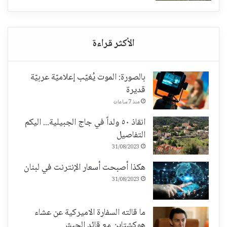
بالصورة: الموت يُغيّب إعلاميّة عربيّة
قديرة
منذ 7 ساعات
انقاذ ٥٠ ولداً في جاج الجبيلية... اليكم
التفاصيل
31/08/2023
هكذا أصبحت أسعار الإنترنت في لبنان
31/08/2023
ما قالته السفارة الاميركية عن عشاء
هوكشتاين مع قائد الجيش