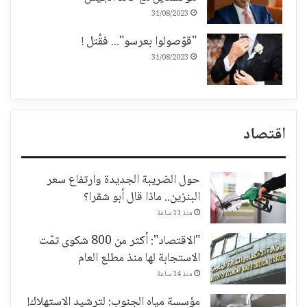
31/08/2023
"قوّصولوا بعرسو"... فقُتل !
31/08/2023
اقتصاد
حول الضريبة الجديدة وارتفاع سعر
البنزين.. ماذا قال أبو شقرا؟
منذ 11 ساعة
"الاقتصاد": أكثر من 800 شكوى تمّت
الاستجابة لها منذ مطلع العام
منذ 14 ساعة
مؤسسة مياه الجنوب: لترشيد الاستهلاك!