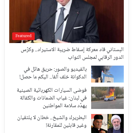
Featured
البستاني قاد معركة إسقاط ضريبة الاستيراد.. وكرّس
الدور الرقابي لمجلس النواب
بالفيديو والصور: حريق هائل في
الدكوانة خلف ألفا.. اليكم ما حصل!
فوضى السيارات الكهربائية الصينية
في لبنان: غياب الضمانات والكفالة
يهدّد سلامة المواطنين
البطريرك والشيخ.. خطان لا يلتقيان
وغير قابلين للمقارنة!