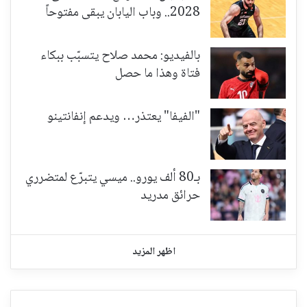
2028.. وباب اليابان يبقى مفتوحاً
بالفيديو: محمد صلاح يتسبّب ببكاء
فتاة وهذا ما حصل
"الفيفا" يعتذر… ويدعم إنفانتينو
بـ80 ألف يورو.. ميسي يتبرّع لمتضرري
حرائق مدريد
اظهر المزيد