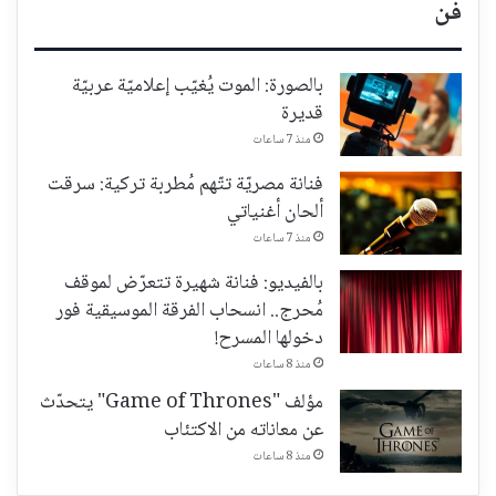
فن
بالصورة: الموت يُغيّب إعلاميّة عربيّة
قديرة
منذ 7 ساعات
فنانة مصريّة تتّهم مُطربة تركية: سرقت
ألحان أغنياتي
منذ 7 ساعات
بالفيديو: فنانة شهيرة تتعرّض لموقف
مُحرج.. انسحاب الفرقة الموسيقية فور
دخولها المسرح!
منذ 8 ساعات
مؤلف "Game of Thrones" يتحدّث
عن معاناته من الاكتئاب
منذ 8 ساعات