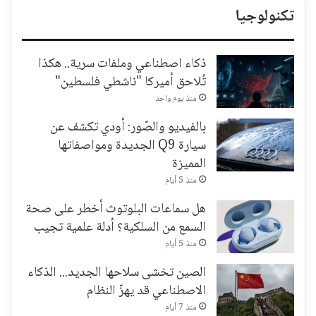
تكنولوجيا
ذكاء اصطناعي وملفات سرية.. هكذا
تُلاحق أميركا "ناشطي فلسطين"
منذ يوم واحد
بالفيديو والصّور: أودي تكشف عن
سيارة Q9 الجديدة ومواصفاتها
المميزة
منذ 5 أيام
هل سماعات البلوتوث أخطر على صحة
السمع من السلكية؟ أدلة علمية تجيب
منذ 5 أيام
الصين تخشى سلاحها الجديد... الذكاء
الاصطناعي قد يهزّ النظام
منذ 7 أيام