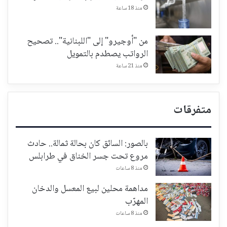
منذ 18 ساعة
من "أوجيرو" إلى "اللبنانية".. تصحيح
الرواتب يصطدم بالتمويل
منذ 21 ساعة
متفرقات
بالصور: السائق كان بحالة ثمالة.. حادث
مروع تحت جسر الخناق في طرابلس
منذ 8 ساعات
مداهمة محلين لبيع المعسل والدخان
المهرّب
منذ 8 ساعات