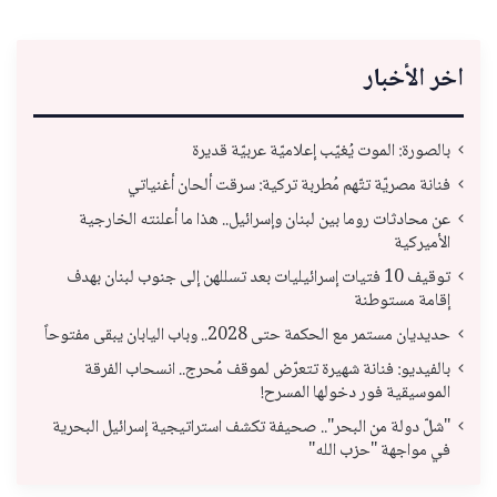
اخر الأخبار
بالصورة: الموت يُغيّب إعلاميّة عربيّة قديرة
فنانة مصريّة تتّهم مُطربة تركية: سرقت ألحان أغنياتي
عن محادثات روما بين لبنان وإسرائيل.. هذا ما أعلنته الخارجية
الأميركية
توقيف 10 فتيات إسرائيليات بعد تسللهن إلى جنوب لبنان بهدف
إقامة مستوطنة
حديديان مستمر مع الحكمة حتى 2028.. وباب اليابان يبقى مفتوحاً
بالفيديو: فنانة شهيرة تتعرّض لموقف مُحرج.. انسحاب الفرقة
الموسيقية فور دخولها المسرح!
"شلّ دولة من البحر".. صحيفة تكشف استراتيجية إسرائيل البحرية
في مواجهة "حزب الله"