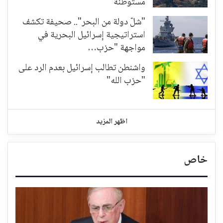
مستوطنة
"شلّ دولة من البحر".. صحيفة تكشف
استراتيجية إسرائيل البحرية في
مواجهة "حزب…
واشنطن تطالب إسرائيل بعدم الرد على
"حزب الله"
اظهر المزيد
خاص