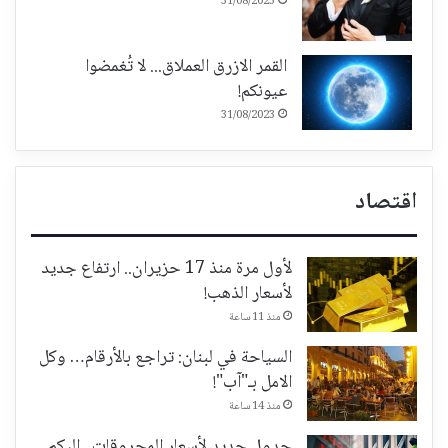
31/08/2023
القمر الازرق العملاق... لا تُغمضوا
عيونكم!
31/08/2023
اقتصاد
لأول مرة منذ 17 حزيران.. ارتفاع جديد
لأسعار الذهب!
منذ 11 ساعة
السياحة في لبنان: تراجع بالأرقام… وكل
الامل بـ"آب"!
منذ 14 ساعة
جدول جديد لأسعار المحروقات.. إليكم