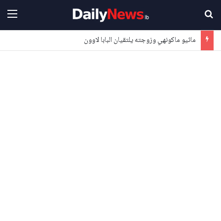
بحث عن
القا
ماثيو ماكونهي وزوجته يلتقيان البابا لاوون