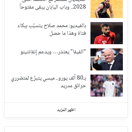
2028.. وباب اليابان يبقى مفتوحاً
بالفيديو: محمد صلاح يتسبّب ببكاء
فتاة وهذا ما حصل
"الفيفا" يعتذر… ويدعم إنفانتينو
بـ80 ألف يورو.. ميسي يتبرّع لمتضرري
حرائق مدريد
اظهر المزيد