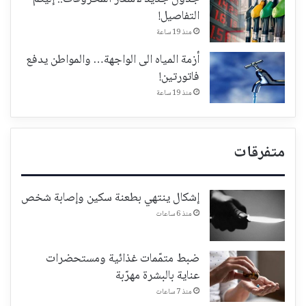
التفاصيل!
منذ 19 ساعة
أزمة المياه الى الواجهة… والمواطن يدفع
فاتورتين!
منذ 19 ساعة
متفرقات
إشكال ينتهي بطعنة سكين وإصابة شخص
منذ 6 ساعات
ضبط متمّمات غذائية ومستحضرات
عناية بالبشرة مهرّبة
منذ 7 ساعات