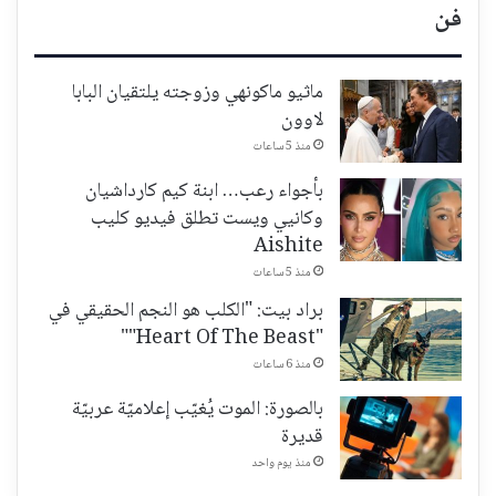
فن
ماثيو ماكونهي وزوجته يلتقيان البابا
لاوون
منذ 5 ساعات
بأجواء رعب… ابنة كيم كارداشيان
وكانيي ويست تطلق فيديو كليب
Aishite
منذ 5 ساعات
براد بيت: "الكلب هو النجم الحقيقي في
"Heart Of The Beast""
منذ 6 ساعات
بالصورة: الموت يُغيّب إعلاميّة عربيّة
قديرة
منذ يوم واحد