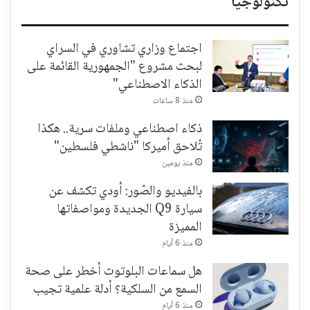
تكنولوجيا
اجتماع وزاري تشاوري في السراي
لبحث مشروع "الجمهورية القائمة على
الذكاء الاصطناعي"
منذ 8 ساعات
ذكاء اصطناعي وملفات سرية.. هكذا
تُلاحق أميركا "ناشطي فلسطين"
منذ يومين
بالفيديو والصّور: أودي تكشف عن
سيارة Q9 الجديدة ومواصفاتها
المميزة
منذ 6 أيام
هل سماعات البلوتوث أخطر على صحة
السمع من السلكية؟ أدلة علمية تجيب
منذ 6 أيام