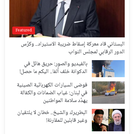
Featured
البستاني قاد معركة إسقاط ضريبة الاستيراد.. وكرّس
الدور الرقابي لمجلس النواب
بالفيديو والصور: حريق هائل في
الدكوانة خلف ألفا.. اليكم ما حصل!
فوضى السيارات الكهربائية الصينية
في لبنان: غياب الضمانات والكفالة
يهدّد سلامة المواطنين
البطريرك والشيخ.. خطان لا يلتقيان
وغير قابلين للمقارنة!