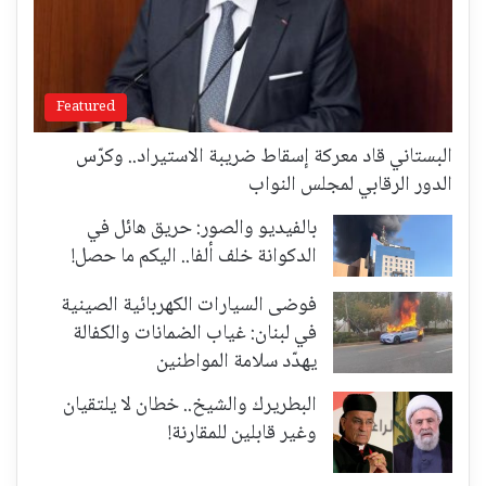
Featured
البستاني قاد معركة إسقاط ضريبة الاستيراد.. وكرّس
الدور الرقابي لمجلس النواب
بالفيديو والصور: حريق هائل في
الدكوانة خلف ألفا.. اليكم ما حصل!
فوضى السيارات الكهربائية الصينية
في لبنان: غياب الضمانات والكفالة
يهدّد سلامة المواطنين
البطريرك والشيخ.. خطان لا يلتقيان
وغير قابلين للمقارنة!