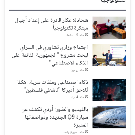
تكنولوجيا
شحادة: عكار قادرة على إعداد أجيال
مبتكرة تكنولوجياً
منذ 19 ساعة
اجتماع وزاري تشاوري في السراي
لبحث مشروع "الجمهورية القائمة على
الذكاء الاصطناعي"
منذ يومين
ذكاء اصطناعي وملفات سرية.. هكذا
تُلاحق أميركا "ناشطي فلسطين"
منذ 4 أيام
بالفيديو والصّور: أودي تكشف عن
سيارة Q9 الجديدة ومواصفاتها
المميزة
منذ أسبوع واحد