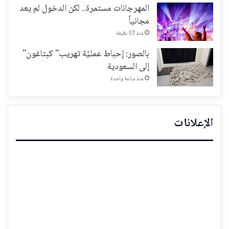
المهرجانات مستمرة.. لكن الدخول لم يعد
مجانياً
منذ 57 دقيقة
بالصور: إحباط عمليّة تهريب" كبتاغون"
إلى السعودية
منذ ساعة واحدة
الإعلانات