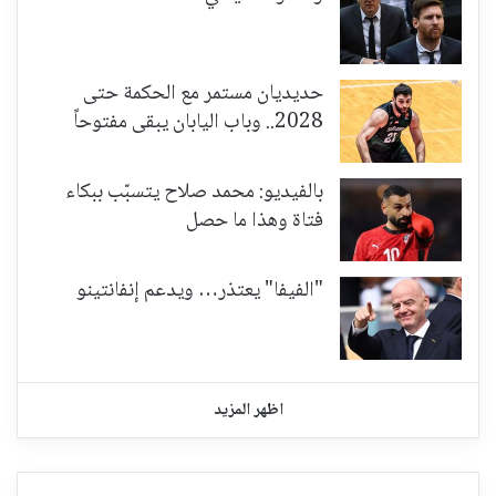
حديديان مستمر مع الحكمة حتى
2028.. وباب اليابان يبقى مفتوحاً
بالفيديو: محمد صلاح يتسبّب ببكاء
فتاة وهذا ما حصل
"الفيفا" يعتذر… ويدعم إنفانتينو
اظهر المزيد