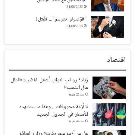
هوكشتاين مع قائد الجيش
31/08/2023
"قوّصولوا بعرسو"... فقُتل !
31/08/2023
اقتصاد
زيادة رواتب النواب تُشعل الغضب: «المال
مال الشعب»!
منذ 21 دقيقة
لا أزمة محروقات... وهذا ما ستشهده
الأسعار في الجدول الجديد
منذ 44 دقيقة
هل من أزمة محروقات؟ وزارة الطاقة