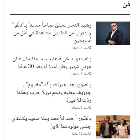
فن
رشيد النجار يحقق نجاحاً جديداً بـ"دلّلو"
ويقترب من المليون مشاهدة في أقل من
أسبوعين
منذ 3 ساعات
بالفيديو: داخل قاعة سينما مظلمة.. فنان
عربي شهير يعلن اعتزاله بعد 30 عامًا!
منذ 3 ساعات
بالصور: بعد اعترافه بأنّه "مغروم"..
جوزيف عطية يدعم بيرلا حرب وهكذا
ردّت الأخيرة
منذ 3 ساعات
بالصّور: أحمد الأحمد وعلا سعيد يكشفان
جنس مولودهما الأول
منذ 16 ساعة